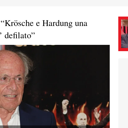
g: “Krösche e Hardung una
 defilato”