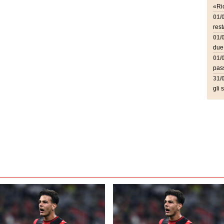
«Ric
01/
rest
01/
due
01/
pass
31/
gli 