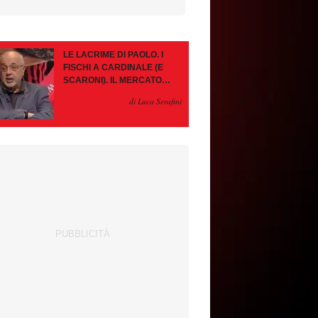
LE LACRIME DI PAOLO. I
FISCHI A CARDINALE (E
SCARONI). IL MERCATO
IMMOBILE. LEAO, SE VA
di Luca Serafini
PAZIENZA, SE RESTA È
MEGLIO