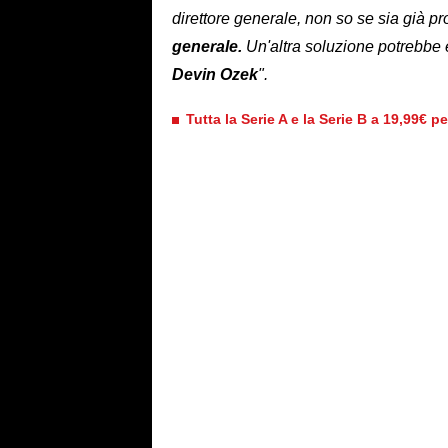
direttore generale, non so se sia già p
generale.
Un'altra soluzione potrebbe
Devin Ozek
".
Tutta la Serie A e la Serie B a 19,99€ p