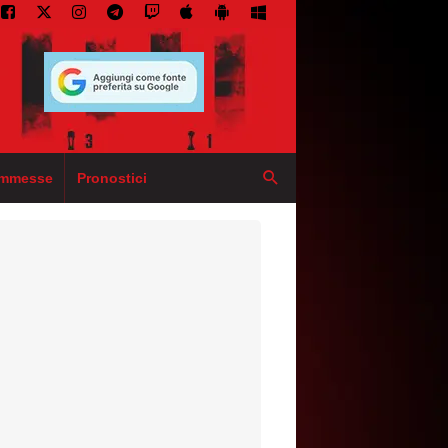
mmesse
Pronostici