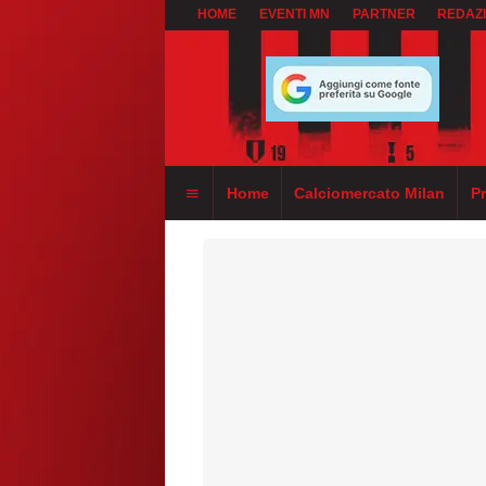
HOME
EVENTI MN
PARTNER
REDAZ
Home
Calciomercato Milan
P