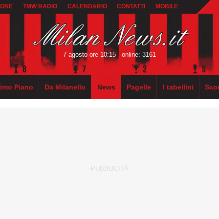
IONE
TMW RADIO
CALENDARIO
CONTATTI
MOBILE
7 agosto ore 10:15
online: 3161
rimo Piano
Da Milanello
News
Pagelle
I tabellini
Sco