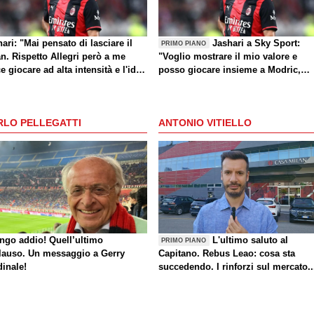
ari: "Mai pensato di lasciare il
Jashari a Sky Sport:
PRIMO PIANO
n. Rispetto Allegri però a me
"Voglio mostrare il mio valore e
e giocare ad alta intensità e l'idea
posso giocare insieme a Modric,
Amorim mi dà buone sensazioni"
Amorim ha portato un'energia e
mentalità diversa"
RLO PELLEGATTI
ANTONIO VITIELLO
ungo addio! Quell’ultimo
L'ultimo saluto al
PRIMO PIANO
lauso. Un messaggio a Gerry
Capitano. Rebus Leao: cosa sta
dinale!
succedendo. I rinforzi sul mercato..