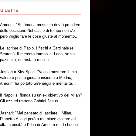
IÙ LETTE
Amorim: "Settimana prossima dovrò prendere
delle decisioni. Nel calcio di tempo non c'è,
però voglio fare le cose giuste al momento
giusto"
Le lacrime di Paolo. I fischi a Cardinale (e
Scaroni). Il mercato immobile. Leao, se va
pazienza, se resta è meglio
Jashari a Sky Sport: "Voglio mostrare il mio
valore e posso giocare insieme a Modric,
Amorim ha portato un'energia e mentalità
diversa"
Il Napoli si fionda su un ex obiettivo del Milan?
Gli azzurri trattano Gabriel Jesus
Jashari: "Mai pensato di lasciare il Milan.
Rispetto Allegri però a me piace giocare ad
alta intensità e l'idea di Amorim mi dà buone
sensazioni"