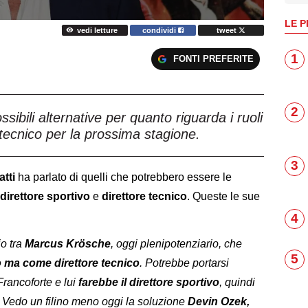
LE P
vedi letture
condividi
tweet
1
FONTI PREFERITE
2
ossibili alternative per quanto riguarda i ruoli
e tecnico per la prossima stagione.
3
atti
ha parlato di quelli che potrebbero essere le
direttore sportivo
e
direttore tecnico
. Queste le sue
4
io tra
Marcus Krösche
, oggi plenipotenziario, che
5
o ma come direttore tecnico
. Potrebbe portarsi
Francoforte e lui
farebbe il direttore sportivo
, quindi
 Vedo un filino meno oggi la soluzione
Devin Ozek,