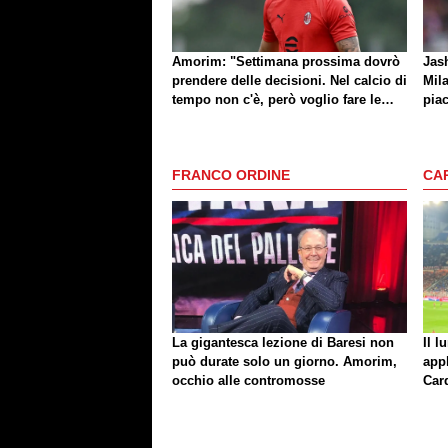
Amorim: "Settimana prossima dovrò
Jash
prendere delle decisioni. Nel calcio di
Mila
tempo non c'è, però voglio fare le
piac
cose giuste al momento giusto"
di 
FRANCO ORDINE
CA
La gigantesca lezione di Baresi non
Il l
può durate solo un giorno. Amorim,
app
occhio alle contromosse
Car