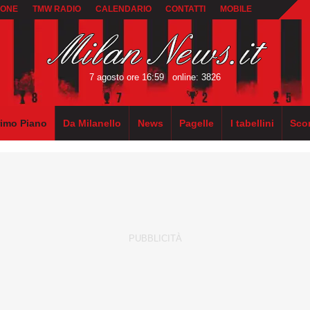
IONE
TMW RADIO
CALENDARIO
CONTATTI
MOBILE
7 agosto ore 16:59
online: 3826
rimo Piano
Da Milanello
News
Pagelle
I tabellini
Sco