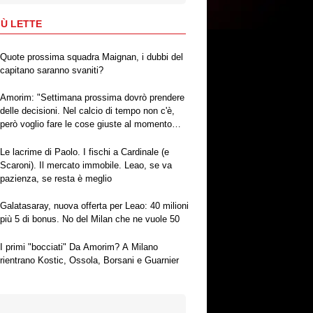
IÙ LETTE
Quote prossima squadra Maignan, i dubbi del
capitano saranno svaniti?
Amorim: "Settimana prossima dovrò prendere
delle decisioni. Nel calcio di tempo non c'è,
però voglio fare le cose giuste al momento
giusto"
Le lacrime di Paolo. I fischi a Cardinale (e
Scaroni). Il mercato immobile. Leao, se va
pazienza, se resta è meglio
Galatasaray, nuova offerta per Leao: 40 milioni
più 5 di bonus. No del Milan che ne vuole 50
I primi "bocciati" Da Amorim? A Milano
rientrano Kostic, Ossola, Borsani e Guarnier