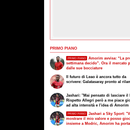
PRIMO PIANO
Amorim avvisa: “La p
PRIMO PIANO
settimana decido”. Ora il mercato 
dalle sue bocciature
Il futuro di Leao è ancora tutto da
scrivere: Galatasaray pronto al rila
Jashari: "Mai pensato di lasciare il
Rispetto Allegri però a me piace gi
ad alta intensità e l'idea di Amorim
buone sensazioni"
Jashari a Sky Sport: "
PRIMO PIANO
mostrare il mio valore e posso gio
insieme a Modric, Amorim ha porta
un'energia e mentalità diversa"