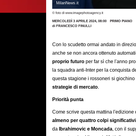
MilanNews.it
© foto di www.imagephotoagency.it
MERCOLEDÌ 3 APRILE 2024, 08:00
PRIMO PIANO
di
FRANCESCO FINULLI
Con lo scudetto ormai andato in direzio
anche se non ancora ottenuto automati
proprio futuro
per far sì che l'anno pr
la squadra anti-Inter per la conquista de
questa stagione i rossoneri si giochino
strategie di mercato
.
Priorità punta
Come scrive questa mattina l'edizione 
almeno per quattro colpi significativi
da
Ibrahimovic e Moncada
, con il su