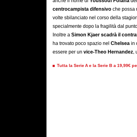
anche il nome di
Youssouf Fofana
del
centrocampista difensivo
che possa r
volte sbilanciato nel corso della stagio
specialmente dopo la fragilità dal punto d
Inoltre a
Simon Kjaer scadrà il contra
ha trovato poco spazio nel
Chelsea
in 
essere per un
vice-Theo Hernandez
,
Tutta la Serie A e la Serie B a 19,99€ p