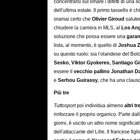
concentrarsi sul limare i difetti di una 
dell'ultima estate. Il primo tassello è 
oramai certo che
Olivier Giroud
saluter
chiudere la carriera in MLS, al
Los An
soluzione che possa essere una
garan
lista, al momento, è quello di
Joshua Z
su questo ruolo: sia l'olandese del Bol
Sesko, Viktor Gyokeres, Santiago G
essere il
vecchio pallino Jonathan D
e
Serhou Guirassy
, che ha una clauso
Più tre
Tuttosport
poi individua almeno
altri tr
rinforzare il proprio organico. Parte dal
giorni, è uscito un altro nome significa
dell'attaccante del Lille. Il francese figl