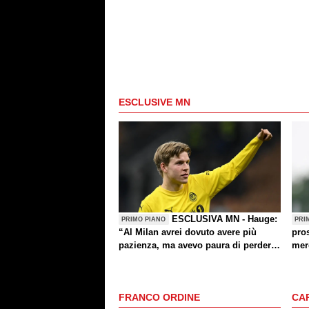
ESCLUSIVE MN
ESCLUSIVA MN - Hauge:
PRIMO PIANO
PRI
“Al Milan avrei dovuto avere più
pro
pazienza, ma avevo paura di perdere
mer
la Nazionale. La crisi? Sono sicuro
che tornerete grandi. Bellissimo
segnare all’Inter con il Bodø. Tornare
FRANCO ORDINE
CA
un giorno? Magari. Forza Milan!”