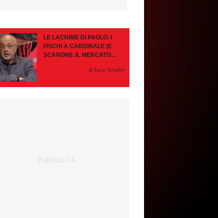
LE LACRIME DI PAOLO. I
FISCHI A CARDINALE (E
SCARONI). IL MERCATO
IMMOBILE. LEAO, SE VA
di Luca Serafini
PAZIENZA, SE RESTA È
MEGLIO