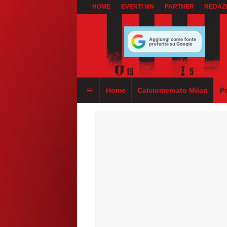
HOME
EVENTI MN
PARTNER
REDAZ
Home
Calciomercato Milan
P