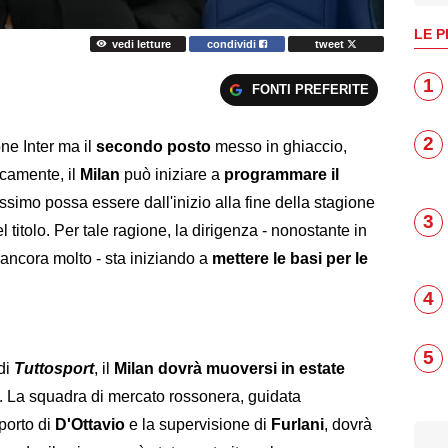
LE P
vedi letture
condividi
tweet
1
FONTI PREFERITE
2
ne Inter ma il
secondo posto
messo in ghiaccio,
camente, il
Milan
può iniziare a
programmare il
ossimo possa essere dall'inizio alla fine della stagione
3
l titolo. Per tale ragione, la dirigenza - nonostante in
 ancora molto - sta iniziando a
mettere le basi per le
4
5
di
Tuttosport
, il
Milan dovrà muoversi in estate
. La squadra di mercato rossonera, guidata
pporto di
D'Ottavio
e la supervisione di
Furlani
, dovrà