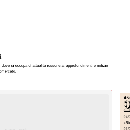
i
, dove si occupa di attualità rossonera, approfondimenti e notizie
iomercato.
04/
«Ric
01/