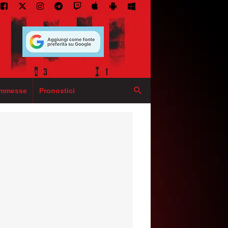
mmesse
Pronostici