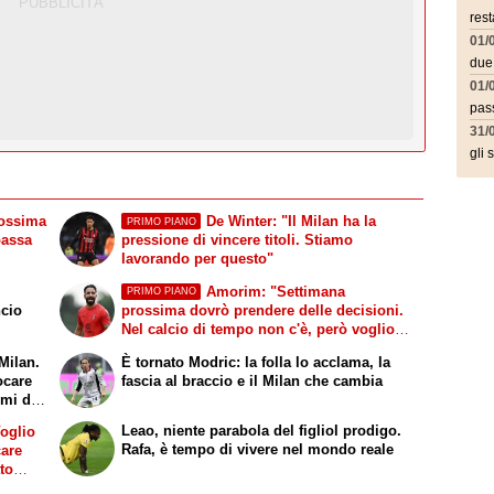
rest
01/
due
01/
pass
31/
gli 
rossima
De Winter: "Il Milan ha la
PRIMO PIANO
passa
pressione di vincere titoli. Stiamo
lavorando per questo"
Amorim: "Settimana
PRIMO PIANO
ncio
prossima dovrò prendere delle decisioni.
Nel calcio di tempo non c'è, però voglio
fare le cose giuste al momento giusto"
 Milan.
È tornato Modric: la folla lo acclama, la
ocare
fascia al braccio e il Milan che cambia
 mi dà
Leao, niente parabola del figliol prodigo.
Voglio
Rafa, è tempo di vivere nel mondo reale
care
to