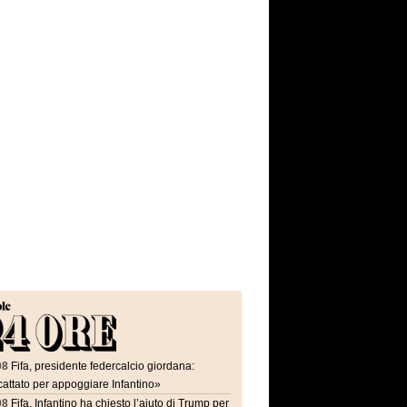
08
Fifa, presidente federcalcio giordana:
attato per appoggiare Infantino»
08
Fifa, Infantino ha chiesto l’aiuto di Trump per