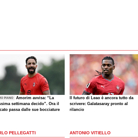
Amorim avvisa: “La
Il futuro di Leao è ancora tutto da
MO PIANO
ssima settimana decido”. Ora il
scrivere: Galatasaray pronto al
cato passa dalle sue bocciature
rilancio
RLO PELLEGATTI
ANTONIO VITIELLO