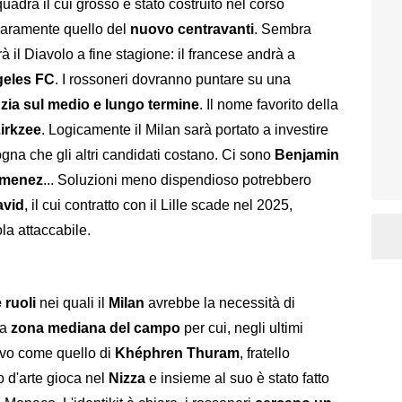
squadra il cui grosso è stato costruito nel corso
chiaramente quello del
nuovo centravanti
. Sembra
à il Diavolo a fine stagione: il francese andrà a
geles FC
. I rossoneri dovranno puntare su una
zia sul medio e lungo termine
. Il nome favorito della
irkzee
. Logicamente il Milan sarà portato a investire
ogna che gli altri candidati costano. Ci sono
Benjamin
imenez
... Soluzioni meno dispendioso potrebbero
avid
, il cui contratto con il Lille scade nel 2025,
la attaccabile.
e ruoli
nei quali il
Milan
avrebbe la necessità di
la
zona mediana del campo
per cui, negli ultimi
tivo come quello di
Khéphren Thuram
, fratello
io d'arte gioca nel
Nizza
e insieme al suo è stato fatto