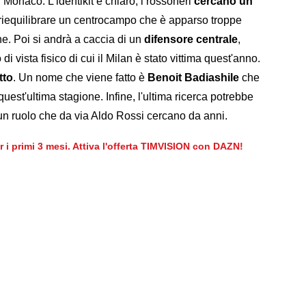
 Monaco. L'identikit è chiaro, i rossoneri
cercano un
iequilibrare un centrocampo che è apparso troppe
ne. Poi si andrà a caccia di un
difensore centrale
,
i vista fisico di cui il Milan è stato vittima quest'anno.
tto
. Un nome che viene fatto è
Benoit Badiashile
che
quest'ultima stagione. Infine, l'ultima ricerca potrebbe
 un ruolo che da via Aldo Rossi cercano da anni.
er i primi 3 mesi. Attiva l'offerta TIMVISION con DAZN!