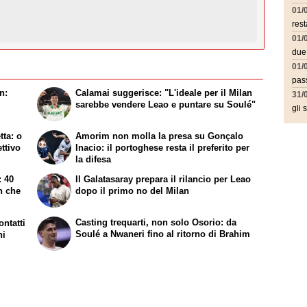
01/
rest
01/
due
01/
pass
n:
Calamai suggerisce: "L'ideale per il Milan
31/
sarebbe vendere Leao e puntare su Soulé"
gli 
tta: o
Amorim non molla la presa su Gonçalo
ttivo
Inacio: il portoghese resta il preferito per
la difesa
: 40
Il Galatasaray prepara il rilancio per Leao
n che
dopo il primo no del Milan
Casting trequarti, non solo Osorio: da
ntatti
Soulé a Nwaneri fino al ritorno di Brahim
ni