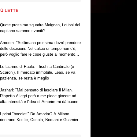
IÙ LETTE
Quote prossima squadra Maignan, i dubbi del
capitano saranno svaniti?
Amorim: "Settimana prossima dovrò prendere
delle decisioni. Nel calcio di tempo non c'è,
però voglio fare le cose giuste al momento
giusto"
Le lacrime di Paolo. I fischi a Cardinale (e
Scaroni). Il mercato immobile. Leao, se va
pazienza, se resta è meglio
Jashari: "Mai pensato di lasciare il Milan.
Rispetto Allegri però a me piace giocare ad
alta intensità e l'idea di Amorim mi dà buone
sensazioni"
I primi "bocciati" Da Amorim? A Milano
rientrano Kostic, Ossola, Borsani e Guarnier