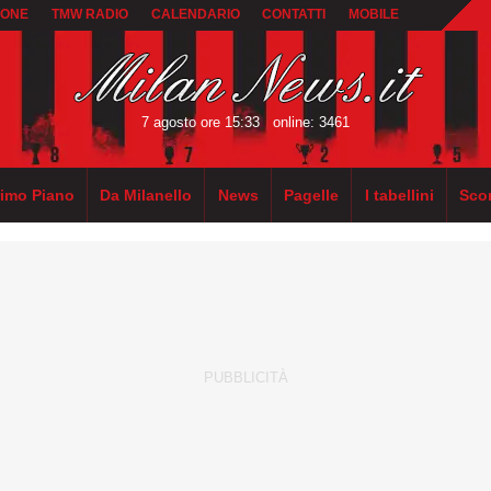
IONE
TMW RADIO
CALENDARIO
CONTATTI
MOBILE
7 agosto ore 15:33
online: 3461
rimo Piano
Da Milanello
News
Pagelle
I tabellini
Sco