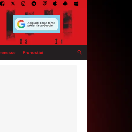
mmesse
Pronostici