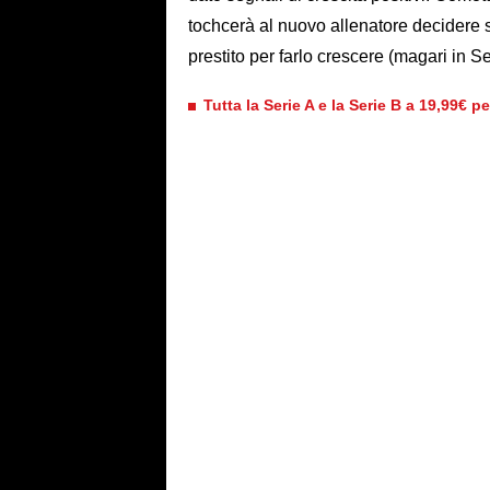
tochcerà al nuovo allenatore decidere s
prestito per farlo crescere (magari in Se
Tutta la Serie A e la Serie B a 19,99€ p