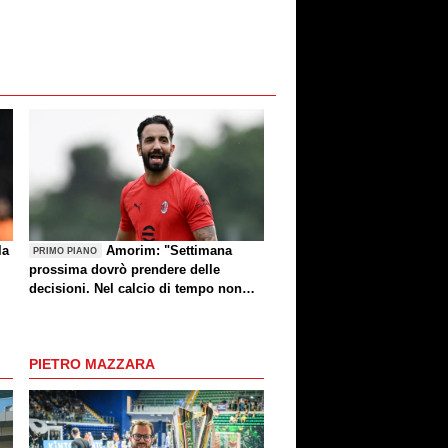
la
Amorim: "Settimana
PRIMO PIANO
prossima dovrò prendere delle
decisioni. Nel calcio di tempo non
c'è, però voglio fare le cose giuste al
momento giusto"
PIETRO MAZZARA