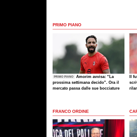
PRIMO PIANO
Amorim avvisa: “La
Il f
PRIMO PIANO
prossima settimana decido”. Ora il
scri
mercato passa dalle sue bocciature
rila
FRANCO ORDINE
CA