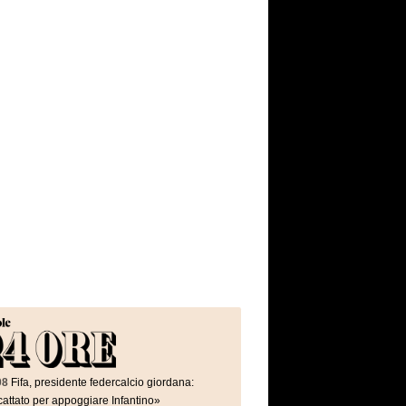
08
Fifa, presidente federcalcio giordana:
attato per appoggiare Infantino»