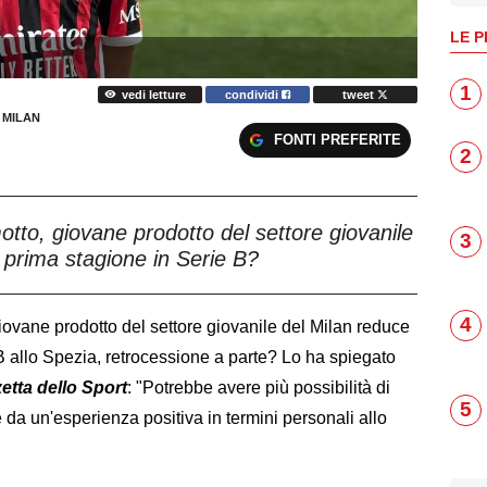
LE P
1
vedi letture
condividi
tweet
 MILAN
FONTI PREFERITE
2
tto, giovane prodotto del settore giovanile
3
prima stagione in Serie B?
4
giovane prodotto del settore giovanile del Milan reduce
 allo Spezia, retrocessione a parte? Lo ha spiegato
etta dello Sport
: "Potrebbe avere più possibilità di
5
a un'esperienza positiva in termini personali allo