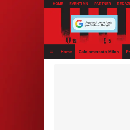
HOME
EVENTI MN
PARTNER
REDAZ
Home
Calciomercato Milan
P