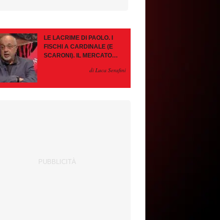
LE LACRIME DI PAOLO. I
FISCHI A CARDINALE (E
SCARONI). IL MERCATO
IMMOBILE. LEAO, SE VA
di Luca Serafini
PAZIENZA, SE RESTA È
MEGLIO