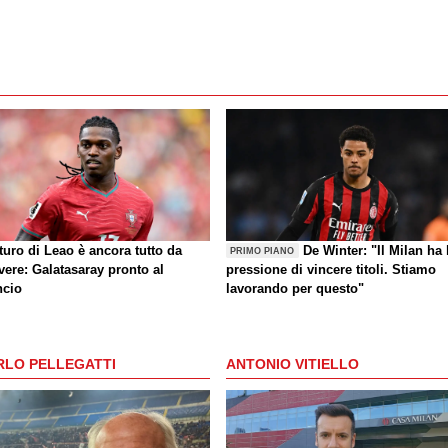
uturo di Leao è ancora tutto da
De Winter: "Il Milan ha 
PRIMO PIANO
vere: Galatasaray pronto al
pressione di vincere titoli. Stiamo
ncio
lavorando per questo"
RLO PELLEGATTI
ANTONIO VITIELLO