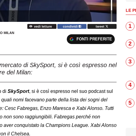
LE P
1
vedi letture
condividi
tweet
O MILAN
FONTI PREFERITE
2
3
 mercato di SkySport, si è così espresso nel
re del Milan:
4
o di
SkySport
, si è così espresso nel suo podcast sul
quali nomi facevano parte della lista dei sogni del
5
re: Cesc Fabregas, Enzo Maresca e Xabi Alonso. Tutti
sso non sono raggiungibili. Fabregas perché non
po aver conquistato la Champions League. Xabi Alonso
on il Chelsea.