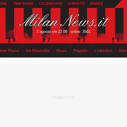
IONE
TMW RADIO
CALENDARIO
CONTATTI
MOBILE
7 agosto ore 22:09
online: 3501
rimo Piano
Da Milanello
News
Pagelle
I tabellini
Sco