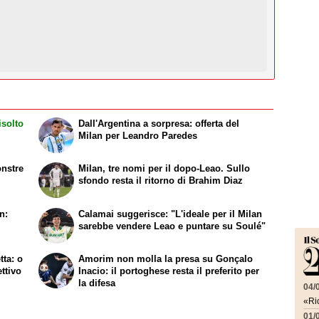
isolto
Dall'Argentina a sorpresa: offerta del
Milan per Leandro Paredes
onstre
Milan, tre nomi per il dopo-Leao. Sullo
sfondo resta il ritorno di Brahim Diaz
n:
Calamai suggerisce: "L'ideale per il Milan
sarebbe vendere Leao e puntare su Soulé"
tta: o
Amorim non molla la presa su Gonçalo
ttivo
Inacio: il portoghese resta il preferito per
la difesa
04/
«Ric
01/