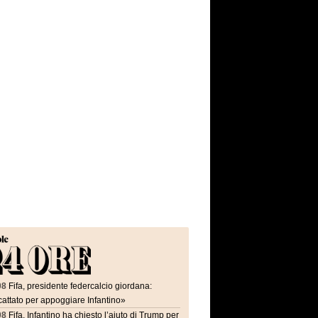
08
Fifa, presidente federcalcio giordana:
attato per appoggiare Infantino»
08
Fifa, Infantino ha chiesto l’aiuto di Trump per