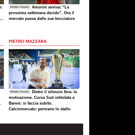
e:
Amorim avvisa: “La
PRIMO PIANO
prossima settimana decido”. Ora il
e
mercato passa dalle sue bocciature
re
PIETRO MAZZARA
Dietro il silenzio Ibra: la
PRIMO PIANO
motivazione. Curva Sud intitolata a
.
Baresi: si faccia subito.
Calciomercato: permane lo stallo