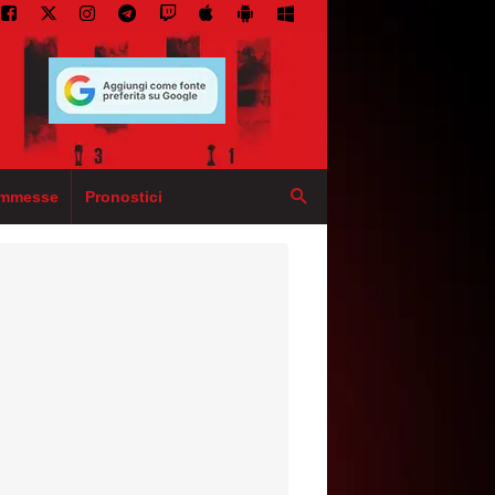
mmesse
Pronostici