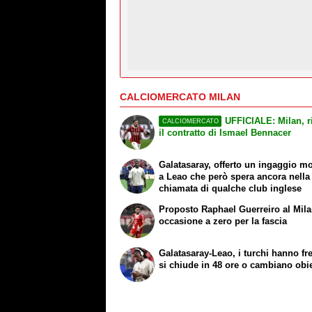
CALCIOMERCATO MILAN
UFFICIALE: Milan, r
CALCIOMERCATO
il contratto di Ismael Bennacer
Galatasaray, offerto un ingaggio m
a Leao che però spera ancora nella
chiamata di qualche club inglese
Proposto Raphael Guerreiro al Mila
occasione a zero per la fascia
Galatasaray-Leao, i turchi hanno fre
si chiude in 48 ore o cambiano obie