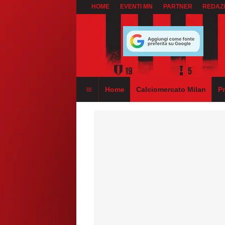
HOME
EVENTI MN
PARTNER
REDAZ
Home
Calciomercato Milan
P