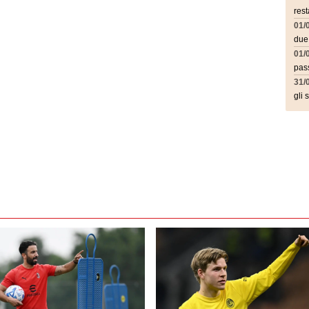
rest
01/
due
01/
pass
31/
gli 