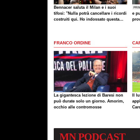
Bennacer saluta il Milan e i suoi
PRI
tifosi: "Nulla potrà cancellare i ricordi
e pu
costruiti qui. Ho indossato questa
prov
maglia con orgoglio"
FRANCO ORDINE
CA
La gigantesca lezione di Baresi non
Il l
può durate solo un giorno. Amorim,
app
occhio alle contromosse
Car
MN
PODCAST