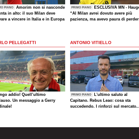
Amorim non si nasconde
ESCLUSIVA MN - Haug
MO PIANO
PRIMO PIANO
nta in alto: il suo Milan deve
“Al Milan avrei dovuto avere più
are a vincere in Italia e in Europa
pazienza, ma avevo paura di perder
la Nazionale. La crisi? Sono sicuro
che tornerete grandi. Bellissimo
segnare all’Inter con il Bodø. Torna
RLO PELLEGATTI
ANTONIO VITIELLO
un giorno? Magari. Forza Milan!”
ungo addio! Quell’ultimo
L'ultimo saluto al
PRIMO PIANO
lauso. Un messaggio a Gerry
Capitano. Rebus Leao: cosa sta
dinale!
succedendo. I rinforzi sul mercato..