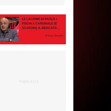
LE LACRIME DI PAOLO. I
FISCHI A CARDINALE (E
SCARONI). IL MERCATO
IMMOBILE. LEAO, SE VA
di Luca Serafini
PAZIENZA, SE RESTA È
MEGLIO