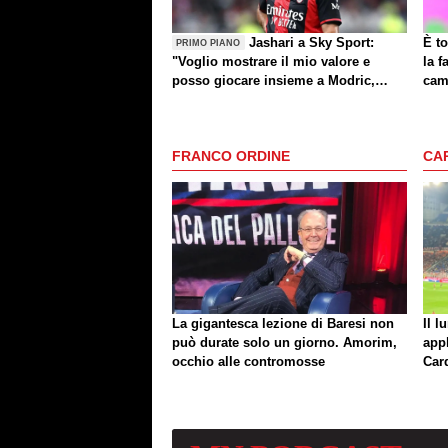
Jashari a Sky Sport:
È to
PRIMO PIANO
"Voglio mostrare il mio valore e
la f
posso giocare insieme a Modric,
cam
Amorim ha portato un'energia e
mentalità diversa"
FRANCO ORDINE
CA
La gigantesca lezione di Baresi non
Il l
può durate solo un giorno. Amorim,
app
occhio alle contromosse
Car