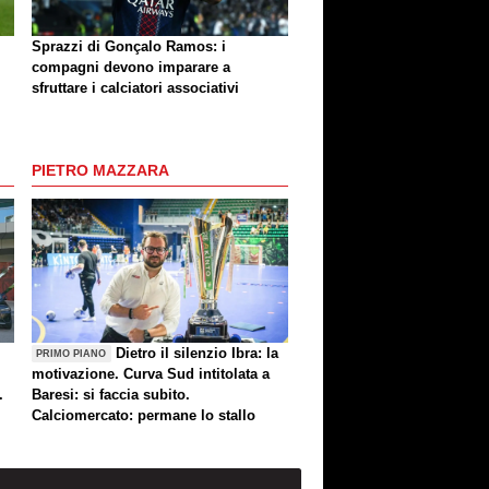
Sprazzi di Gonçalo Ramos: i
compagni devono imparare a
sfruttare i calciatori associativi
PIETRO MAZZARA
Dietro il silenzio Ibra: la
PRIMO PIANO
motivazione. Curva Sud intitolata a
.
Baresi: si faccia subito.
Calciomercato: permane lo stallo