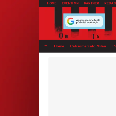
HOME
EVENTI MN
PARTNER
REDAZ
Home
Calciomercato Milan
P