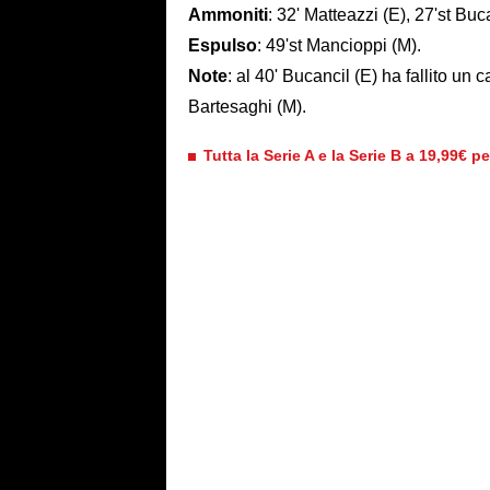
Ammoniti
: 32' Matteazzi (E), 27'st Buc
Espulso
: 49'st Mancioppi (M).
Note
: al 40' Bucancil (E) ha fallito un c
Bartesaghi (M).
Tutta la Serie A e la Serie B a 19,99€ p