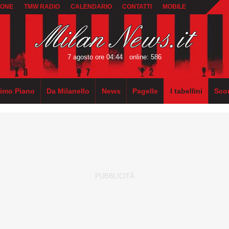
IONE
TMW RADIO
CALENDARIO
CONTATTI
MOBILE
7 agosto ore 04:44
online: 586
rimo Piano
Da Milanello
News
Pagelle
I tabellini
Sco