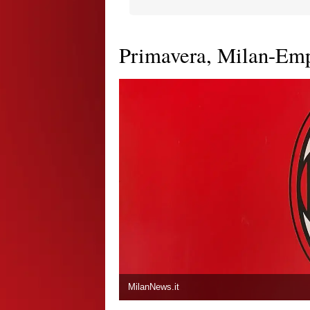
Primavera, Milan-Empo
MilanNews.it