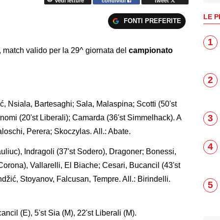
vedi letture
condividi
tweet
LE P
FONTI PREFERITE
1
, match valido per la 29^ giornata del
campionato
2
ć, Nsiala, Bartesaghi; Sala, Malaspina; Scotti (50'st
3
onomi (20'st Liberali); Camarda (36'st Simmelhack). A
loschi, Perera; Skoczylas. All.: Abate.
4
auliuc), Indragoli (37'st Sodero), Dragoner; Bonessi,
Corona), Vallarelli, El Biache; Cesari, Bucancil (43'st
džić, Stoyanov, Falcusan, Tempre. All.: Birindelli.
5
ancil (E), 5'st Sia (M), 22'st Liberali (M).