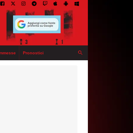
mmesse
Pronostici