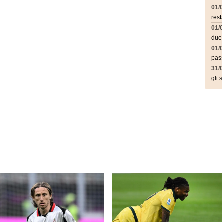
01/
rest
01/
due
01/
pass
31/
gli 