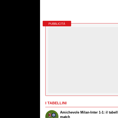
PUBBLICITÀ
I TABELLINI
Amichevole Milan-Inter 1-1: il tabel
match