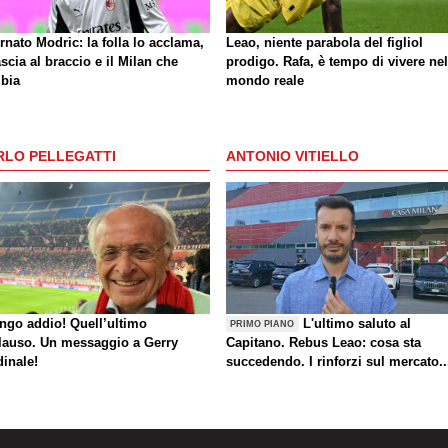
rnato Modric: la folla lo acclama,
Leao, niente parabola del figliol
ascia al braccio e il Milan che
prodigo. Rafa, è tempo di vivere nel
bia
mondo reale
RLO PELLEGATTI
ANTONIO VITIELLO
ungo addio! Quell’ultimo
L'ultimo saluto al
PRIMO PIANO
lauso. Un messaggio a Gerry
Capitano. Rebus Leao: cosa sta
dinale!
succedendo. I rinforzi sul mercato..