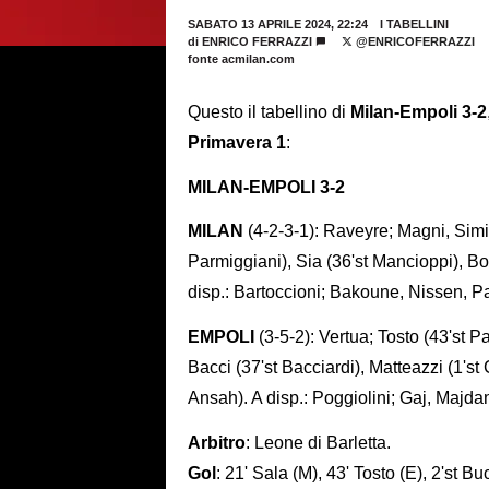
SABATO 13 APRILE 2024, 22:24
I TABELLINI
di
ENRICO FERRAZZI
@ENRICOFERRAZZI
fonte acmilan.com
Questo il tabellino di
Milan-Empoli 3-2
Primavera 1
:
MILAN-EMPOLI 3-2
MILAN
(4-2-3-1): Raveyre; Magni, Simi
Parmiggiani), Sia (36'st Mancioppi), B
disp.: Bartoccioni; Bakoune, Nissen, Pa
EMPOLI
(3-5-2): Vertua; Tosto (43'st P
Bacci (37'st Bacciardi), Matteazzi (1'st 
Ansah). A disp.: Poggiolini; Gaj, Majdan
Arbitro
: Leone di Barletta.
Gol
: 21' Sala (M), 43' Tosto (E), 2'st Buc