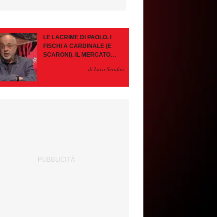
LE LACRIME DI PAOLO. I
FISCHI A CARDINALE (E
SCARONI). IL MERCATO
IMMOBILE. LEAO, SE VA
di Luca Serafini
PAZIENZA, SE RESTA È
MEGLIO