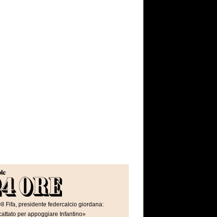
08
Fifa, presidente federcalcio giordana:
attato per appoggiare Infantino»