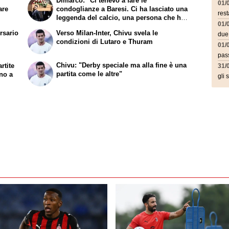
Dimarco: "Ci tenevo a fare le
01/
are
condoglianze a Baresi. Ci ha lasciato una
rest
leggenda del calcio, una persona che ha
01/
fatto la storia"
rsario
Verso Milan-Inter, Chivu svela le
due
condizioni di Lutaro e Thuram
01/
pass
Chivu: "Derby speciale ma alla fine è una
rtite
31/
partita come le altre"
nno a
gli 