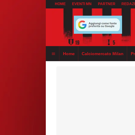
HOME
EVENTI MN
PARTNER
REDAZ
Home
Calciomercato Milan
P