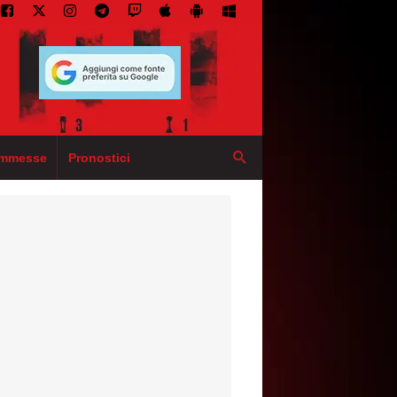
mmesse
Pronostici