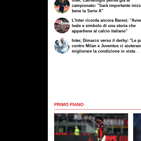
Inter, Calhanoglu pensa già al
campionato: "Sarà importante inizi
bene la Serie A"
L'Inter ricorda ancora Baresi: "Avve
leale e simbolo di una storia che
appartiene al calcio italiano"
Inter, Dimarco verso il derby: "Le pa
contro Milan e Juventus ci aiutera
migliorare la condizione in vista
dell'inizio della stagione"
PRIMO PIANO