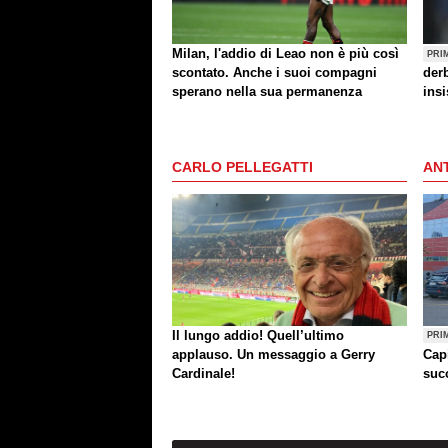
Milan, l'addio di Leao non è più così
PRI
scontato. Anche i suoi compagni
der
sperano nella sua permanenza
insi
CARLO PELLEGATTI
ANT
Il lungo addio! Quell’ultimo
PRI
applauso. Un messaggio a Gerry
Cap
Cardinale!
succ