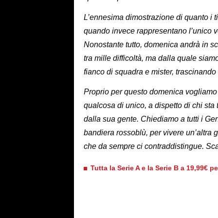
L’ennesima dimostrazione di quanto i tif
quando invece rappresentano l’unico v
Nonostante tutto, domenica andrà in sce
tra mille difficoltà, ma dalla quale siam
fianco di squadra e mister, trascinando 
Proprio per questo domenica vogliamo 
qualcosa di unico, a dispetto di chi st
dalla sua gente. Chiediamo a tutti i Ge
bandiera rossoblù, per vivere un’altra 
che da sempre ci contraddistingue. Sca
Tutta la Serie A e la Serie B a 19,99€ p