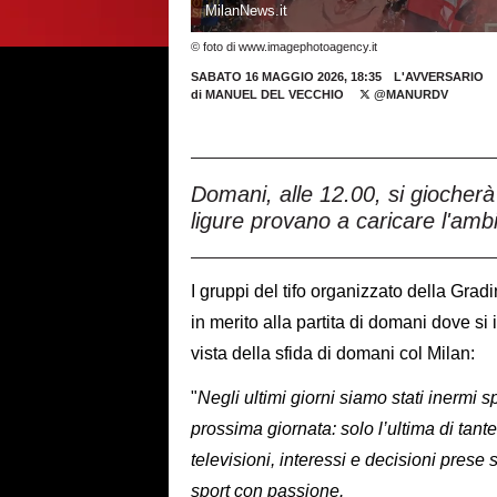
MilanNews.it
© foto di www.imagephotoagency.it
SABATO 16 MAGGIO 2026, 18:35
L'AVVERSARIO
di
MANUEL DEL VECCHIO
@MANURDV
Domani, alle 12.00, si giocherà
ligure provano a caricare l'am
I gruppi del tifo organizzato della Gr
in merito alla partita di domani dove si 
vista della sfida di domani col Milan:
"
Negli ultimi giorni siamo stati inermi s
prossima giornata: solo l’ultima di tant
televisioni, interessi e decisioni prese
sport con passione.