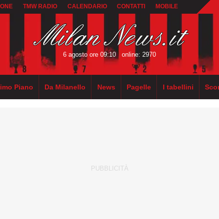
IONE
TMW RADIO
CALENDARIO
CONTATTI
MOBILE
6 agosto ore 09:10
online: 2970
rimo Piano
Da Milanello
News
Pagelle
I tabellini
Sco