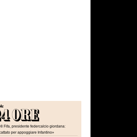
08
Fifa, presidente federcalcio giordana:
attato per appoggiare Infantino»