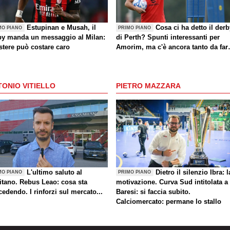
Estupinan e Musah, il
Cosa ci ha detto il der
MO PIANO
PRIMO PIANO
by manda un messaggio al Milan:
di Perth? Spunti interessanti per
stere può costare caro
Amorim, ma c'è ancora tanto da far
(anche sul mercato)
ONIO VITIELLO
PIETRO MAZZARA
L'ultimo saluto al
Dietro il silenzio Ibra: l
MO PIANO
PRIMO PIANO
itano. Rebus Leao: cosa sta
motivazione. Curva Sud intitolata a
edendo. I rinforzi sul mercato...
Baresi: si faccia subito.
Calciomercato: permane lo stallo