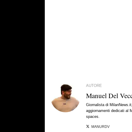
AUTORE
Manuel Del Vec
Giornalista di MilanNews.it
aggiornamenti dedicati al M
spaces.
MANURDV