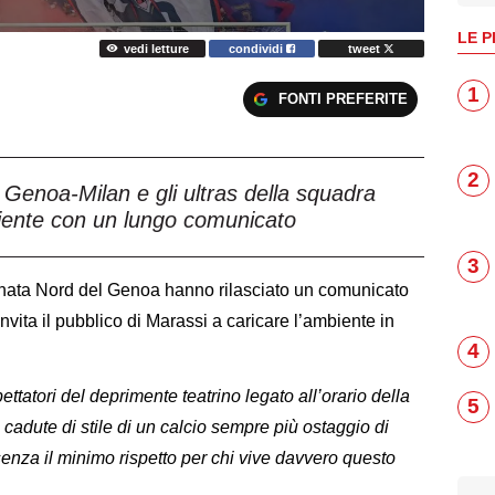
LE P
vedi letture
condividi
tweet
1
FONTI PREFERITE
2
 Genoa-Milan e gli ultras della squadra
biente con un lungo comunicato
3
adinata Nord del Genoa hanno rilasciato un comunicato
invita il pubblico di Marassi a caricare l’ambiente in
4
pettatori del deprimente teatrino legato all’orario della
5
e cadute di stile di un calcio sempre più ostaggio di
 senza il minimo rispetto per chi vive davvero questo