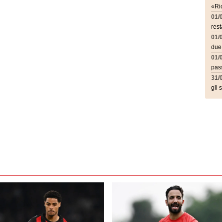
«Ric
01/
rest
01/
due
01/
pass
31/
gli 