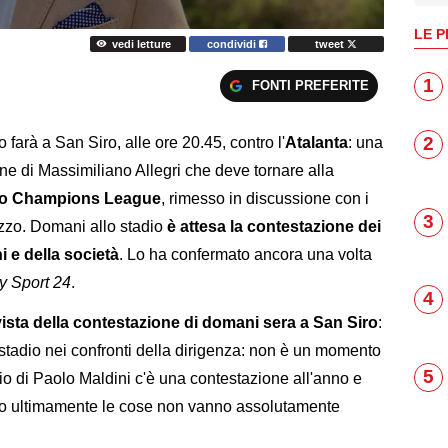
LE P
vedi letture
condividi
tweet
1
FONTI PREFERITE
2
farà a San Siro, alle ore 20.45, contro l'
Atalanta
: una
one di Massimiliano Allegri che deve tornare alla
ivo Champions League
, rimesso in discussione con i
3
ezzo. Domani allo stadio
è attesa la contestazione dei
ni e della società
. Lo ha confermato ancora una volta
y Sport 24
.
4
ista della contestazione di domani sera a San Siro
:
 stadio nei confronti della dirigenza: non è un momento
5
io di Paolo Maldini c'è una contestazione all'anno e
ivo ultimamente le cose non vanno assolutamente