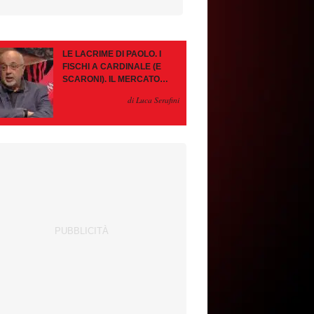
LE LACRIME DI PAOLO. I
FISCHI A CARDINALE (E
SCARONI). IL MERCATO
IMMOBILE. LEAO, SE VA
di Luca Serafini
PAZIENZA, SE RESTA È
MEGLIO