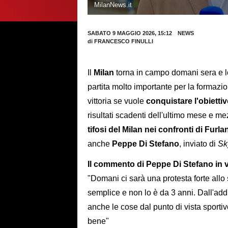
MilanNews.it
SABATO 9 MAGGIO 2026, 15:12
NEWS
di
FRANCESCO FINULLI
Il
Milan
torna in campo domani sera e lo 
partita molto importante per la formazi
vittoria se vuole
conquistare l'obiett
risultati scadenti dell'ultimo mese e m
tifosi del Milan nei confronti di Furla
anche
Peppe Di Stefano
, inviato di
Sk
Il commento di Peppe Di Stefano in v
"Domani ci sarà una protesta forte allo
semplice e non lo è da 3 anni. Dall'add
anche le cose dal punto di vista sport
bene"