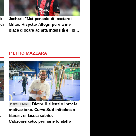
ò
Jashari: "Mai pensato di lasciare il
 di
Milan. Rispetto Allegri però a me
piace giocare ad alta intensità e l'idea
di Amorim mi dà buone sensazioni"
PIETRO MAZZARA
Dietro il silenzio Ibra: la
PRIMO PIANO
motivazione. Curva Sud intitolata a
.
Baresi: si faccia subito.
Calciomercato: permane lo stallo