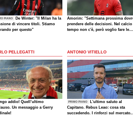
De Winter: "Il Milan ha la
Amorim: "Settimana prossima dovr
MO PIANO
sione di vincere titoli. Stiamo
prendere delle decisioni. Nel calcio
orando per questo"
tempo non c'è, però voglio fare le
cose giuste al momento giusto"
RLO PELLEGATTI
ANTONIO VITIELLO
ungo addio! Quell’ultimo
L'ultimo saluto al
PRIMO PIANO
lauso. Un messaggio a Gerry
Capitano. Rebus Leao: cosa sta
dinale!
succedendo. I rinforzi sul mercato..