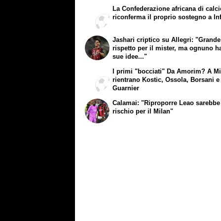
La Confederazione africana di calc
riconferma il proprio sostegno a In
Jashari criptico su Allegri: "Grande
rispetto per il mister, ma ognuno h
sue idee..."
I primi "bocciati" Da Amorim? A M
rientrano Kostic, Ossola, Borsani e
Guarnier
Calamai: "Riproporre Leao sarebbe
rischio per il Milan"