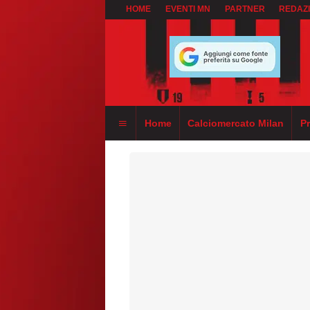
HOME
EVENTI MN
PARTNER
REDAZ
Home
Calciomercato Milan
P