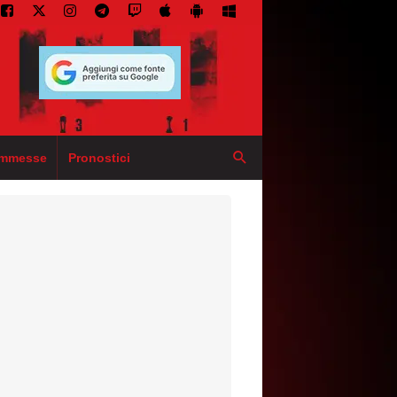
mmesse
Pronostici