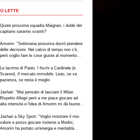
IÙ LETTE
Quote prossima squadra Maignan, i dubbi del
capitano saranno svaniti?
Amorim: "Settimana prossima dovrò prendere
delle decisioni. Nel calcio di tempo non c'è,
però voglio fare le cose giuste al momento
giusto"
Le lacrime di Paolo. I fischi a Cardinale (e
Scaroni). Il mercato immobile. Leao, se va
pazienza, se resta è meglio
Jashari: "Mai pensato di lasciare il Milan.
Rispetto Allegri però a me piace giocare ad
alta intensità e l'idea di Amorim mi dà buone
sensazioni"
Jashari a Sky Sport: "Voglio mostrare il mio
valore e posso giocare insieme a Modric,
Amorim ha portato un'energia e mentalità
diversa"