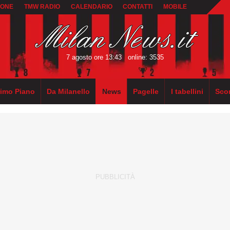
IONE
TMW RADIO
CALENDARIO
CONTATTI
MOBILE
7 agosto ore 13:43
online: 3535
rimo Piano
Da Milanello
News
Pagelle
I tabellini
Sco