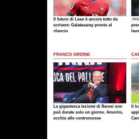
Il futuro di Leao è ancora tutto da
PRI
scrivere: Galatasaray pronto al
pres
rilancio
lav
FRANCO ORDINE
CA
La gigantesca lezione di Baresi non
Il l
può durate solo un giorno. Amorim,
app
occhio alle contromosse
Car