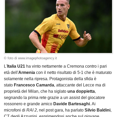
© foto di www.imagephotoagency.it
L'
Italia U21
ha vinto nettamente a Cremona contro i pari
età dell'
Armenia
con il netto risultato di 5-1 che è maturato
solamente nella ripresa. Protagonista della sfida è
stato
Francesco Camarda
, attaccante del Lecce ma di
proprietà del Milan, che ha siglato
una doppietta
,
segnando la prima rete grazie a un assist del giocatore
rossonero e grande amico
Davide Bartesaghi
. Ai
microfoni di
RAI 2
, nel post gara, ha parlato
Silvio Baldini
,
CT degli Azzurrini, esprimendosi anche sul giovane