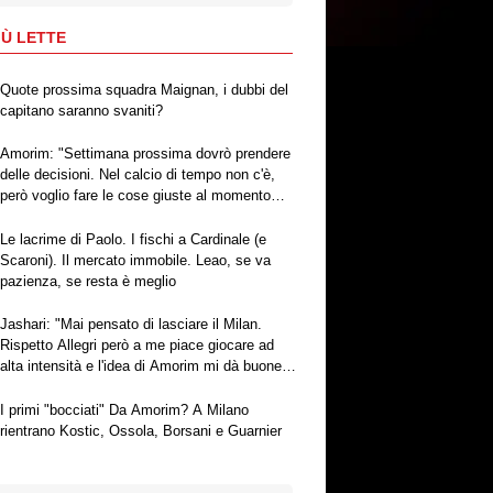
IÙ LETTE
Quote prossima squadra Maignan, i dubbi del
capitano saranno svaniti?
Amorim: "Settimana prossima dovrò prendere
delle decisioni. Nel calcio di tempo non c'è,
però voglio fare le cose giuste al momento
giusto"
Le lacrime di Paolo. I fischi a Cardinale (e
Scaroni). Il mercato immobile. Leao, se va
pazienza, se resta è meglio
Jashari: "Mai pensato di lasciare il Milan.
Rispetto Allegri però a me piace giocare ad
alta intensità e l'idea di Amorim mi dà buone
sensazioni"
I primi "bocciati" Da Amorim? A Milano
rientrano Kostic, Ossola, Borsani e Guarnier