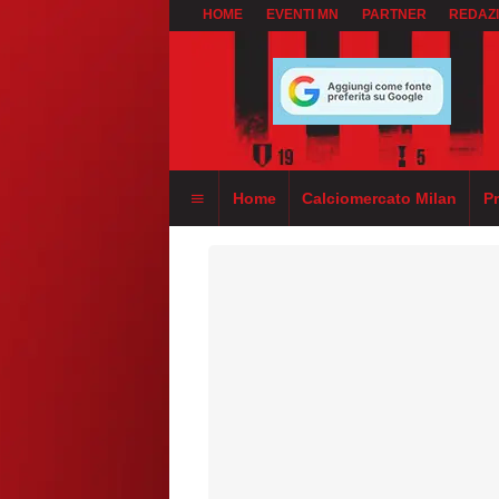
HOME
EVENTI MN
PARTNER
REDAZ
Home
Calciomercato Milan
P