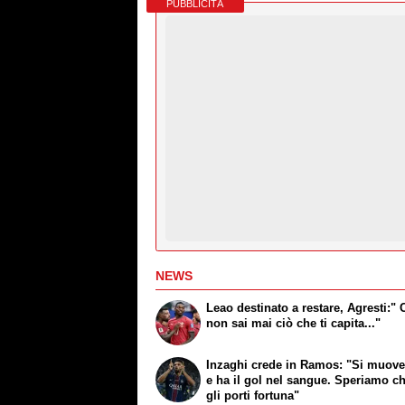
PUBBLICITÀ
NEWS
Leao destinato a restare, Agresti:" 
non sai mai ciò che ti capita..."
Inzaghi crede in Ramos: "Si muov
e ha il gol nel sangue. Speriamo ch
gli porti fortuna"