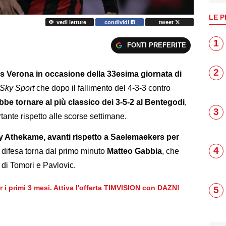
LE P
vedi letture
condividi
tweet
1
FONTI PREFERITE
2
las Verona in occasione della 33esima giornata di
Sky Sport
che dopo il fallimento del 4-3-3 contro
bbe tornare al più classico dei 3-5-2 al Bentegodi
,
3
tante rispetto alle scorse settimane.
 Athekame, avanti rispetto a Saelemaekers per
4
n difesa torna dal primo minuto
Matteo Gabbia
, che
o di Tomori e Pavlovic.
er i primi 3 mesi. Attiva l'offerta TIMVISION con DAZN!
5