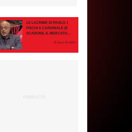
LE LACRIME DI PAOLO. I
FISCHI A CARDINALE (E
SCARONI). IL MERCATO
IMMOBILE. LEAO, SE VA
di Luca Serafini
PAZIENZA, SE RESTA È
MEGLIO