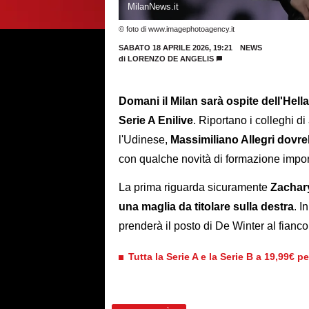
MilanNews.it
© foto di www.imagephotoagency.it
SABATO 18 APRILE 2026, 19:21
NEWS
di
LORENZO DE ANGELIS
Domani il Milan sarà ospite dell'Hel
Serie A Enilive
. Riportano i colleghi di
l'Udinese,
Massimiliano Allegri dovre
con qualche novità di formazione impor
La prima riguarda sicuramente
Zachary
una maglia da titolare sulla destra
. I
prenderà il posto di De Winter al fianc
Tutta la Serie A e la Serie B a 19,99€ p