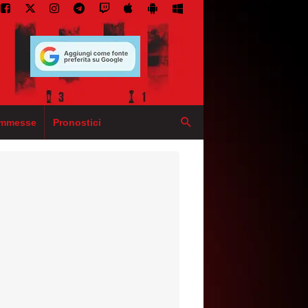
mmesse
Pronostici