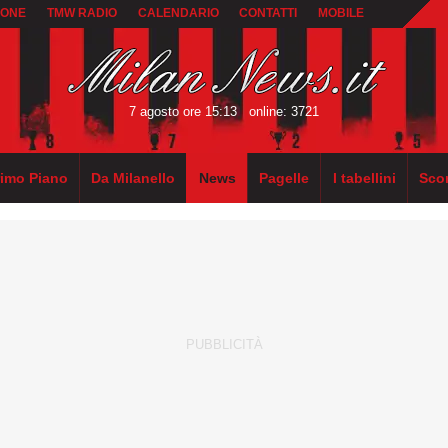
IONE
TMW RADIO
CALENDARIO
CONTATTI
MOBILE
7 agosto ore 15:13
online: 3721
rimo Piano
Da Milanello
News
Pagelle
I tabellini
Sco