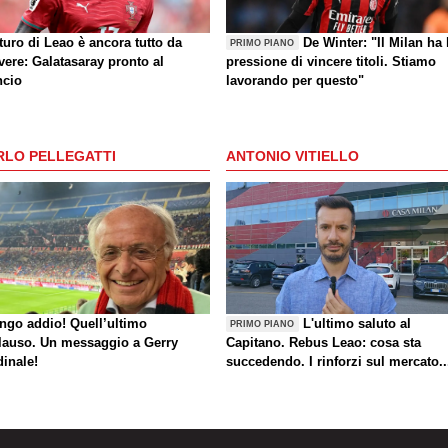
uturo di Leao è ancora tutto da
De Winter: "Il Milan ha 
PRIMO PIANO
vere: Galatasaray pronto al
pressione di vincere titoli. Stiamo
ncio
lavorando per questo"
RLO PELLEGATTI
ANTONIO VITIELLO
ungo addio! Quell’ultimo
L'ultimo saluto al
PRIMO PIANO
lauso. Un messaggio a Gerry
Capitano. Rebus Leao: cosa sta
dinale!
succedendo. I rinforzi sul mercato..