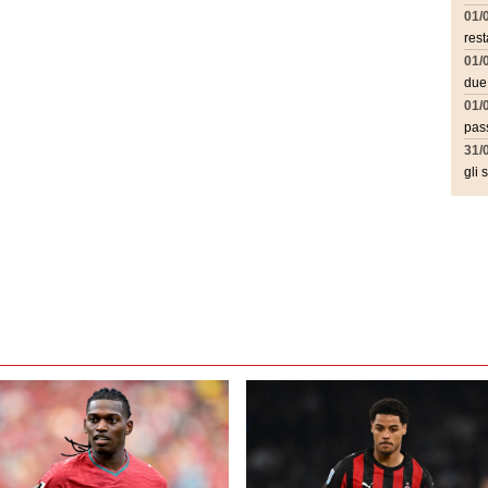
01/
rest
01/
due
01/
pass
31/
gli 