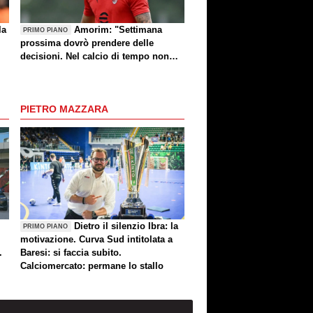
la
Amorim: "Settimana
PRIMO PIANO
prossima dovrò prendere delle
decisioni. Nel calcio di tempo non
c'è, però voglio fare le cose giuste al
momento giusto"
PIETRO MAZZARA
Dietro il silenzio Ibra: la
PRIMO PIANO
motivazione. Curva Sud intitolata a
.
Baresi: si faccia subito.
Calciomercato: permane lo stallo