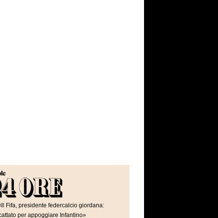
08
Fifa, presidente federcalcio giordana:
attato per appoggiare Infantino»