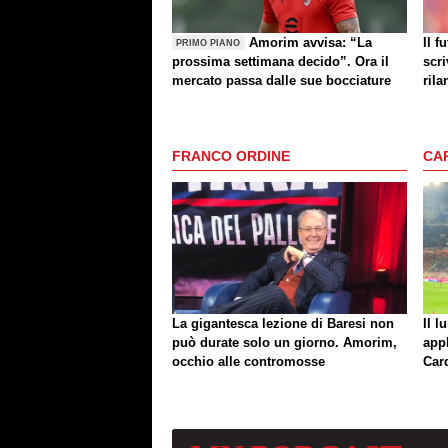
Amorim avvisa: “La
Il f
PRIMO PIANO
prossima settimana decido”. Ora il
scri
mercato passa dalle sue bocciature
rila
FRANCO ORDINE
CA
La gigantesca lezione di Baresi non
Il l
può durate solo un giorno. Amorim,
app
occhio alle contromosse
Car