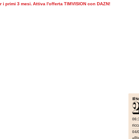
er i primi 3 mesi. Attiva l'offerta TIMVISION con DAZN!
06:
ricc
04/
«Ric