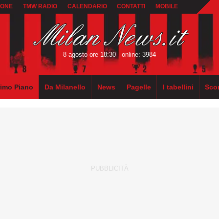
IONE
TMW RADIO
CALENDARIO
CONTATTI
MOBILE
8 agosto ore 18:30
online: 3984
rimo Piano
Da Milanello
News
Pagelle
I tabellini
Sco