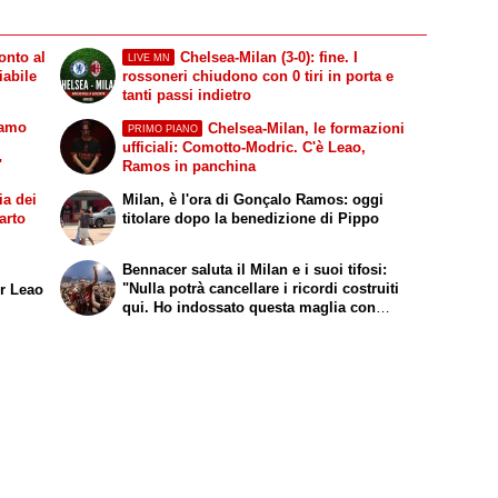
onto al
Chelsea-Milan (3-0): fine. I
LIVE MN
iabile
rossoneri chiudono con 0 tiri in porta e
tanti passi indietro
vamo
Chelsea-Milan, le formazioni
PRIMO PIANO
ufficiali: Comotto-Modric. C'è Leao,
"
Ramos in panchina
a dei
Milan, è l'ora di Gonçalo Ramos: oggi
arto
titolare dopo la benedizione di Pippo
Bennacer saluta il Milan e i suoi tifosi:
"Nulla potrà cancellare i ricordi costruiti
er Leao
qui. Ho indossato questa maglia con
orgoglio"