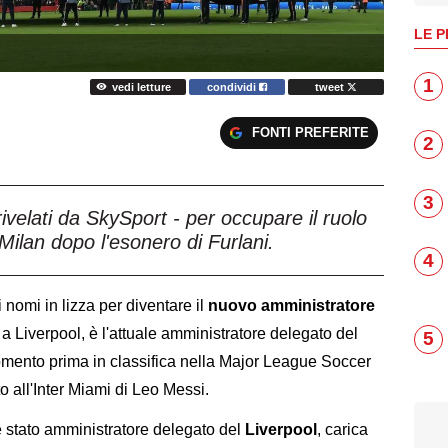
LE P
1
vedi letture
condividi
tweet
FONTI PREFERITE
2
3
ivelati da SkySport - per occupare il ruolo
Milan dopo l'esonero di Furlani.
4
 nomi in lizza per diventare il
nuovo amministratore
a Liverpool, è l'attuale amministratore delegato del
5
omento prima in classifica nella Major League Soccer
to all'Inter Miami di Leo Messi.
 stato amministratore delegato del
Liverpool
, carica