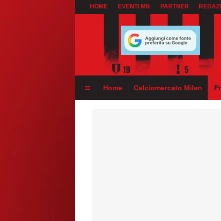
HOME
EVENTI MN
PARTNER
REDAZ
Home
Calciomercato Milan
P