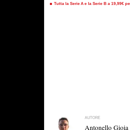
Tutta la Serie A e la Serie B a 19,99€ p
AUTORE
Antonello Gioia