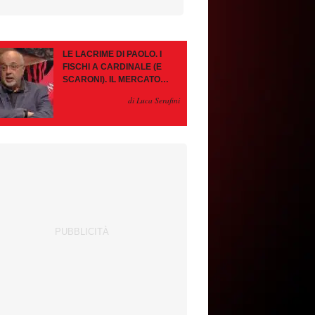
LE LACRIME DI PAOLO. I
FISCHI A CARDINALE (E
SCARONI). IL MERCATO
IMMOBILE. LEAO, SE VA
di Luca Serafini
PAZIENZA, SE RESTA È
MEGLIO