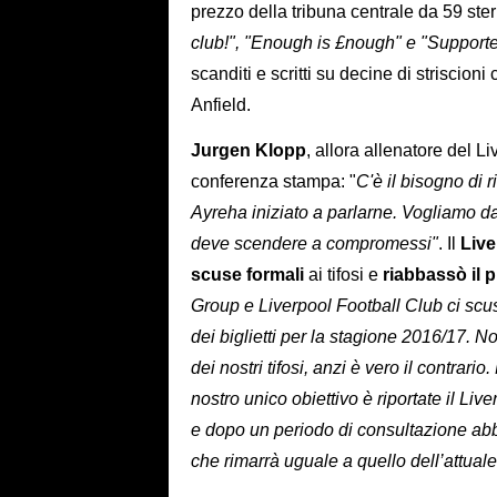
prezzo della tribuna centrale da 59 ster
club!", "Enough is £nough" e "Support
scanditi e scritti su decine di striscio
Anfield.
Jurgen Klopp
, allora allenatore del L
conferenza stampa: "
C'è il bisogno di r
Ayreha iniziato a parlarne. Vogliamo da
deve scendere a compromessi"
. Il
Live
scuse formali
ai tifosi e
riabbassò il 
Group e Liverpool Football Club ci scus
dei biglietti per la stagione 2016/17. 
dei nostri tifosi, anzi è vero il contrar
nostro unico obiettivo è riportate il Live
e dopo un periodo di consultazione abbia
che rimarrà uguale a quello dell’attuale