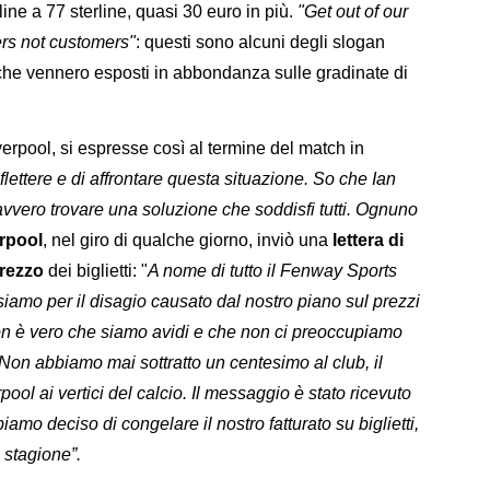
line a 77 sterline, quasi 30 euro in più.
"Get out of our
ers not customers"
: questi sono alcuni degli slogan
ni che vennero esposti in abbondanza sulle gradinate di
iverpool, si espresse così al termine del match in
iflettere e di affrontare questa situazione. So che Ian
vvero trovare una soluzione che soddisfi tutti. Ognuno
rpool
, nel giro di qualche giorno, inviò una
lettera di
prezzo
dei biglietti: "
A nome di tutto il Fenway Sports
iamo per il disagio causato dal nostro piano sul prezzi
Non è vero che siamo avidi e che non ci preoccupiamo
io. Non abbiamo mai sottratto un centesimo al club, il
rpool ai vertici del calcio. Il messaggio è stato ricevuto
mo deciso di congelare il nostro fatturato su biglietti,
 stagione”.