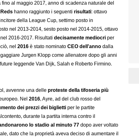
ta fino al maggio 2017, anno di scadenza naturale del
i
Reds
hanno raggiunto i seguenti
risultati
: ottavo
ncitore della League Cup, settimo posto in
to nel 2013-2014, sesto posto nel 2014-2015, ottavo
nel 2016-2017. Risultati
decisamente mediocri
per
ciò, nel
2016
è stato nominato
CEO dell'anno
dalla
ngaggiare Jurgen Klopp come allenatore dopo gli anni
e future leggende Van Dijk, Salah e Roberto Firmino.
ol, avvenne una delle
proteste della tifoseria più
o europeo. Nel
2016
, Ayre, ad del club rosso del
ento dei prezzi dei biglietti
per le partite
contento, durante la partita interna contro il
bandonarono lo stadio al minuto 77
dopo aver voltato
le, dato che la proprietà aveva deciso di aumentare il