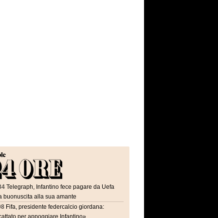
34
Telegraph, Infantino fece pagare da Uefa
a buonuscita alla sua amante
08
Fifa, presidente federcalcio giordana:
attato per appoggiare Infantino»