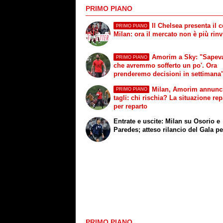
PRIMO PIANO
Il Chelsea presenta il c
PRIMO PIANO
Milan: ora il mercato non è più rinv
Amorim a Sky: "Sape
PRIMO PIANO
che avremmo sofferto un po'. Ora
prenderemo decisioni in settimana
Milan, Amorim annunci
PRIMO PIANO
tagli: chi rischia? La situazione rep
per reparto
Entrate e uscite: Milan su Osorio e
Paredes; atteso rilancio del Gala p
PRIMO PIANO