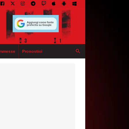
mmesse
Pronostici