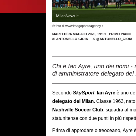
MilanNews.it
© foto di www.imagephotoagency.it
MARTEDÌ 26 MAGGIO 2026, 19:19
PRIMO PIANO
di
ANTONELLO GIOIA
@ANTONELLO_GIOIA
Chi è Ian Ayre, uno dei nomi - r
di amministratore delegato del 
Secondo
SkySport
,
Ian Ayre
è uno dei
delegato del Milan
. Classe 1963, nato 
Nashville Soccer Club
, squadra al m
statunitense con due punti in più rispet
Prima di approdare oltreoceano, Ayre è