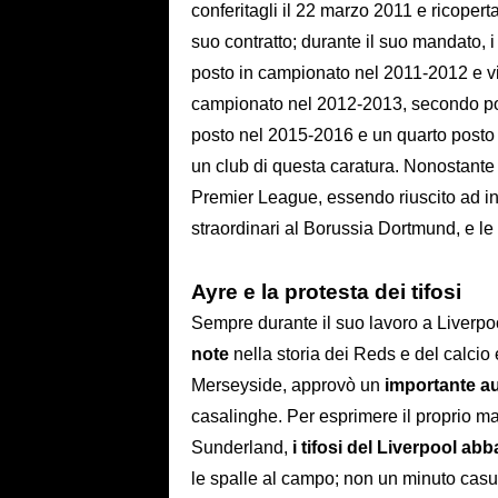
conferitagli il 22 marzo 2011 e ricoper
suo contratto; durante il suo mandato, 
posto in campionato nel 2011-2012 e vi
campionato nel 2012-2013, secondo pos
posto nel 2015-2016 e un quarto posto 
un club di questa caratura. Nonostante 
Premier League, essendo riuscito ad i
straordinari al Borussia Dortmund, e l
Ayre e la protesta dei tifosi
Sempre durante il suo lavoro a Liverpo
note
nella storia dei Reds e del calci
Merseyside, approvò un
importante aum
casalinghe. Per esprimere il proprio mal
Sunderland,
i tifosi del Liverpool ab
le spalle al campo; non un minuto casua