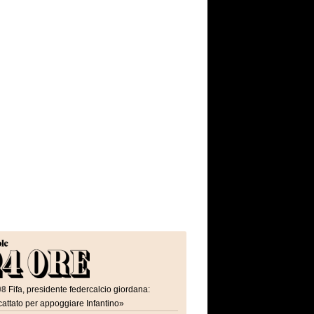
08
Fifa, presidente federcalcio giordana:
attato per appoggiare Infantino»