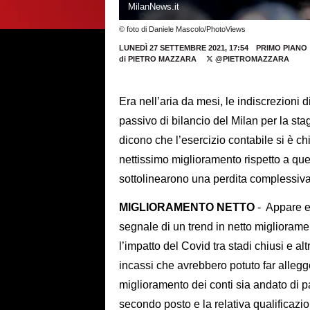
MilanNews.it
© foto di Daniele Mascolo/PhotoViews
LUNEDÌ 27 SETTEMBRE 2021, 17:54
PRIMO PIANO
di
PIETRO MAZZARA
@PIETROMAZZARA
Era nell’aria da mesi, le indiscrezioni
passivo di bilancio del Milan per la st
dicono che l’esercizio contabile si è ch
nettissimo miglioramento rispetto a que
sottolinearono una perdita complessiva 
MIGLIORAMENTO NETTO
- Appare ev
segnale di un trend in netto migliorame
l’impatto del Covid tra stadi chiusi e alt
incassi che avrebbero potuto far allegge
miglioramento dei conti sia andato di p
secondo posto e la relativa qualificazi