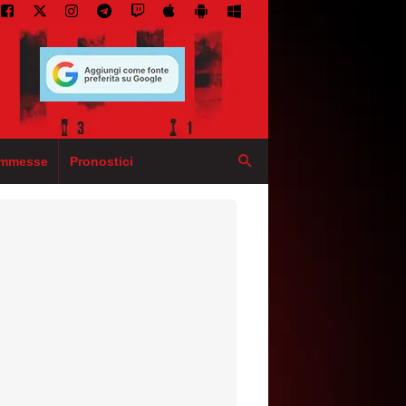
mmesse
Pronostici