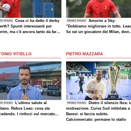
Cosa ci ha detto il derby
Amorim a Sky:
MO PIANO
PRIMO PIANO
erth? Spunti interessanti per
"Dobbiamo migliorare in tutto. Lea
rim, ma c'è ancora tanto da fare
Se sei un giocatore del Milan, devi
che sul mercato)
divertirti"
ONIO VITIELLO
PIETRO MAZZARA
L'ultimo saluto al
Dietro il silenzio Ibra: l
MO PIANO
PRIMO PIANO
itano. Rebus Leao: cosa sta
motivazione. Curva Sud intitolata a
edendo. I rinforzi sul mercato...
Baresi: si faccia subito.
Calciomercato: permane lo stallo