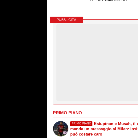
PUBBLICITÀ
PRIMO PIANO
Estupinan e Musah, il 
PRIMO PIANO
manda un messaggio al Milan: insi
può costare caro