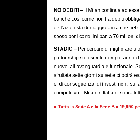
NO DEBITI
– Il Milan continua ad esser
banche così come non ha debiti obbliga
dell’azionista di maggioranza che nel c
spese per i cartellini pari a 70 milioni d
STADIO
– Per cercare di migliorare ul
partnership sottoscritte non potranno c
nuovo, all’avanguardia e funzionale. So
sfruttata sette giorni su sette ci potrà e
e, di conseguenza, di investimenti sull
competitivo il Milan in Italia e, soprattu
Tutta la Serie A e la Serie B a 19,99€ p