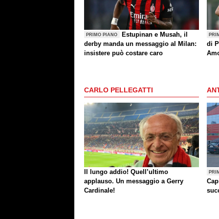
Estupinan e Musah, il
PRIMO PIANO
PRI
derby manda un messaggio al Milan:
di P
insistere può costare caro
Amo
(an
CARLO PELLEGATTI
ANT
Il lungo addio! Quell’ultimo
PRI
applauso. Un messaggio a Gerry
Cap
Cardinale!
succ