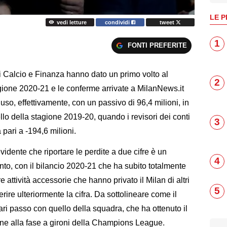
LE P
vedi letture
condividi
tweet
1
FONTI PREFERITE
 di Calcio e Finanza hanno dato un primo volto al
2
agione 2020-21 e le conferme arrivate a MilanNews.it
iuso, effettivamente, con un passivo di 96,4 milioni, in
llo della stagione 2019-20, quando i revisori dei conti
3
pari a -194,6 milioni.
idente che riportare le perdite a due cifre è un
4
nto, con il bilancio 2020-21 che ha subito totalmente
re attività accessorie che hanno privato il Milan di altri
5
rire ulteriormente la cifra. Da sottolineare come il
ari passo con quello della squadra, che ha ottenuto il
one alla fase a gironi della Champions League.