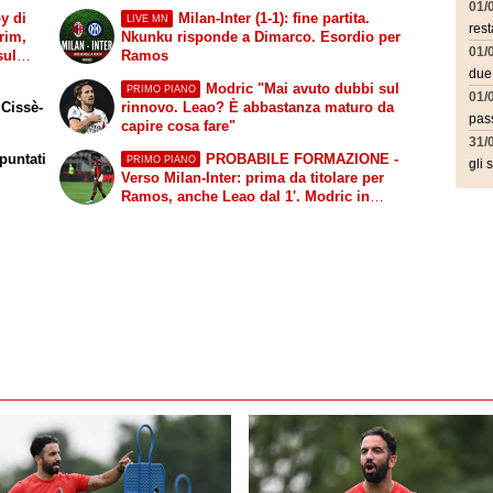
01/
y di
Milan-Inter (1-1): fine partita.
LIVE MN
rest
rim,
Nkunku risponde a Dimarco. Esordio per
01/
sul
Ramos
due
Modric "Mai avuto dubbi sul
PRIMO PIANO
01/
 Cissè-
rinnovo. Leao? È abbastanza maturo da
pass
capire cosa fare"
31/
puntati
PROBABILE FORMAZIONE -
PRIMO PIANO
gli 
Verso Milan-Inter: prima da titolare per
Ramos, anche Leao dal 1'. Modric in
panchina