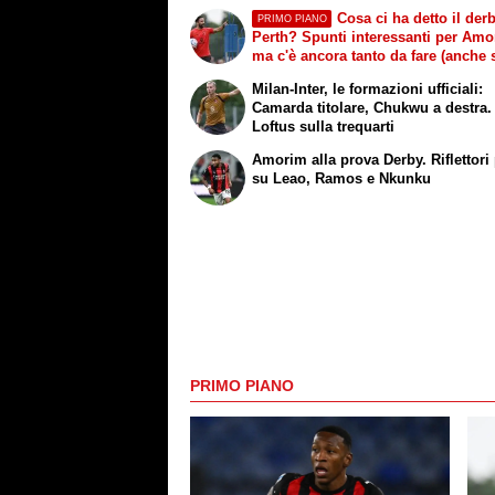
Cosa ci ha detto il derb
PRIMO PIANO
Perth? Spunti interessanti per Amo
ma c'è ancora tanto da fare (anche 
mercato)
Milan-Inter, le formazioni ufficiali:
Camarda titolare, Chukwu a destra.
Loftus sulla trequarti
Amorim alla prova Derby. Riflettori 
su Leao, Ramos e Nkunku
PRIMO PIANO