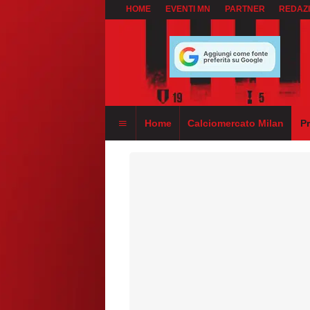
HOME
EVENTI MN
PARTNER
REDAZ
Home
Calciomercato Milan
P