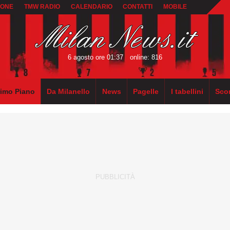
IONE
TMW RADIO
CALENDARIO
CONTATTI
MOBILE
6 agosto ore 01:37
online: 816
rimo Piano
Da Milanello
News
Pagelle
I tabellini
Sco