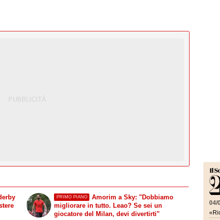
derby
Amorim a Sky: "Dobbiamo
PRIMO PIANO
04/
stere
migliorare in tutto. Leao? Se sei un
«Ric
giocatore del Milan, devi divertirti"