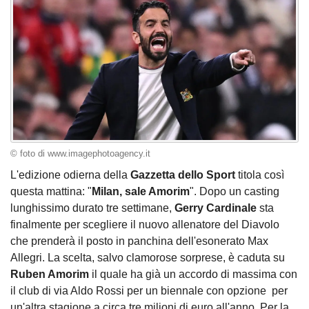
© foto di www.imagephotoagency.it
L'edizione odierna della
Gazzetta dello Sport
titola così
questa mattina: "
Milan, sale Amorim
". Dopo un casting
lunghissimo durato tre settimane,
Gerry Cardinale
sta
finalmente per scegliere il nuovo allenatore del Diavolo
che prenderà il posto in panchina dell'esonerato Max
Allegri. La scelta, salvo clamorose sorprese, è caduta su
Ruben
Amorim
il quale ha già un accordo di massima con
il club di via Aldo Rossi per un biennale con opzione per
un'altra stagione a circa tre milioni di euro all'anno. Per la