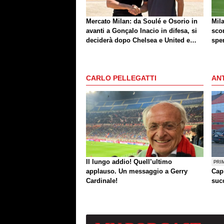
Mercato Milan: da Soulé e Osorio in
Mila
avanti a Gonçalo Inacio in difesa, si
sco
deciderà dopo Chelsea e United e
spe
dopo le cessioni. La situazione
CARLO PELLEGATTI
ANT
Il lungo addio! Quell’ultimo
PRI
applauso. Un messaggio a Gerry
Cap
Cardinale!
succ