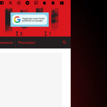
mmesse
Pronostici