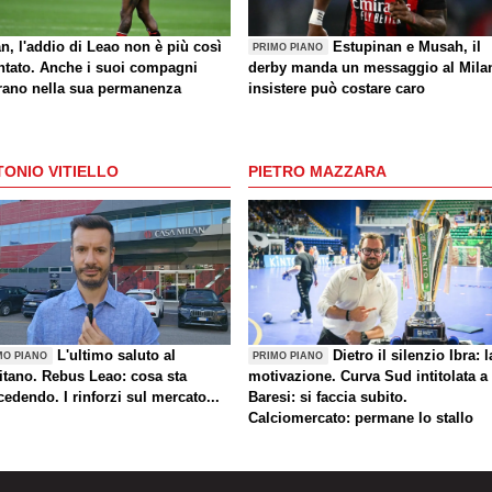
n, l'addio di Leao non è più così
Estupinan e Musah, il
PRIMO PIANO
ntato. Anche i suoi compagni
derby manda un messaggio al Mila
rano nella sua permanenza
insistere può costare caro
ONIO VITIELLO
PIETRO MAZZARA
L'ultimo saluto al
Dietro il silenzio Ibra: l
MO PIANO
PRIMO PIANO
itano. Rebus Leao: cosa sta
motivazione. Curva Sud intitolata a
edendo. I rinforzi sul mercato...
Baresi: si faccia subito.
Calciomercato: permane lo stallo