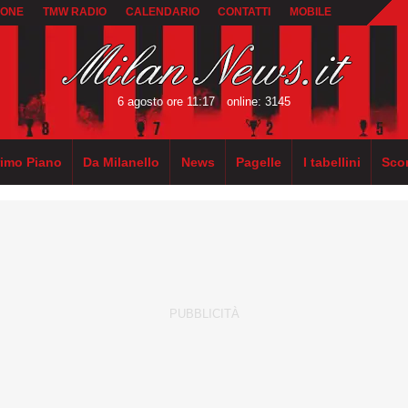
IONE
TMW RADIO
CALENDARIO
CONTATTI
MOBILE
6 agosto ore 11:17
online: 3145
rimo Piano
Da Milanello
News
Pagelle
I tabellini
Sco