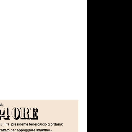
08
Fifa, presidente federcalcio giordana:
attato per appoggiare Infantino»