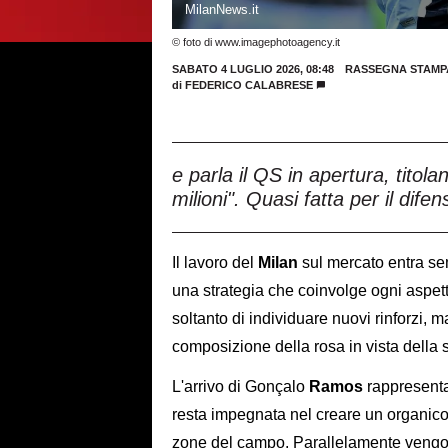
MilanNews.it
© foto di www.imagephotoagency.it
SABATO 4 LUGLIO 2026, 08:48
RASSEGNA STAMP
di
FEDERICO CALABRESE
e parla il QS in apertura, titola
milioni". Quasi fatta per il dife
Il lavoro del
Milan
sul mercato entra se
una strategia che coinvolge ogni aspett
soltanto di individuare nuovi rinforzi,
composizione della rosa in vista della 
L'arrivo di Gonçalo
Ramos
rappresenta
resta impegnata nel creare un organico eq
zone del campo. Parallelamente vengono