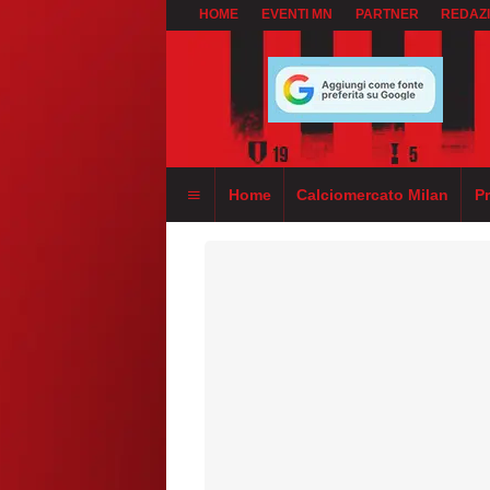
HOME
EVENTI MN
PARTNER
REDAZ
Home
Calciomercato Milan
P