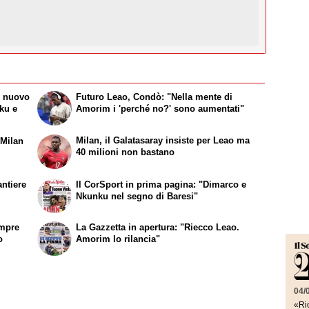
l nuovo
Futuro Leao, Condò: "Nella mente di
ku e
Amorim i 'perché no?' sono aumentati"
Milan, il Galatasaray insiste per Leao ma
 Milan
40 milioni non bastano
antiere
Il CorSport in prima pagina: "Dimarco e
Nkunku nel segno di Baresi"
empre
La Gazzetta in apertura: "Riecco Leao.
o
Amorim lo rilancia"
04/
«Ric