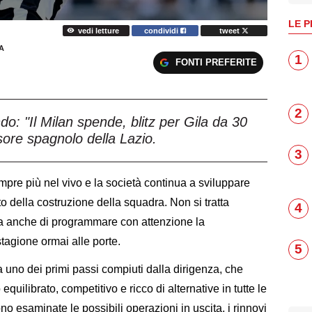
LE P
vedi letture
condividi
tweet
A
1
FONTI PREFERITE
2
ndo: "Il Milan spende, blitz per Gila da 30
nsore spagnolo della Lazio.
3
mpre più nel vivo e la società continua a sviluppare
o della costruzione della squadra. Non si tratta
4
 ma anche di programmare con attenzione la
stagione ormai alle porte.
5
 uno dei primi passi compiuti dalla dirigenza, che
uilibrato, competitivo e ricco di alternative in tutte le
 esaminate le possibili operazioni in uscita, i rinnovi