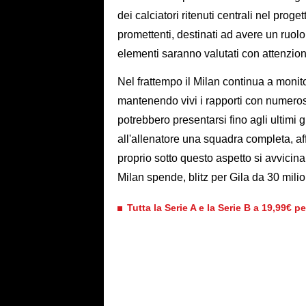
dei calciatori ritenuti centrali nel proge
promettenti, destinati ad avere un ruolo
elementi saranno valutati con attenzion
Nel frattempo il Milan continua a moni
mantenendo vivi i rapporti con numeros
potrebbero presentarsi fino agli ultimi g
all'allenatore una squadra completa, af
proprio sotto questo aspetto si avvicin
Milan spende, blitz per Gila da 30 milio
Tutta la Serie A e la Serie B a 19,99€ p