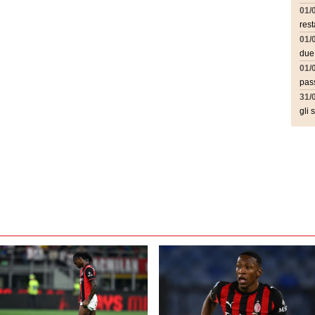
01/
rest
01/
due
01/
pass
31/
gli 