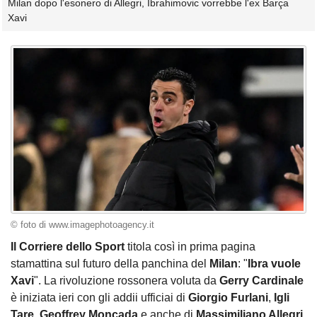
Milan dopo l'esonero di Allegri, Ibrahimovic vorrebbe l'ex Barça
Xavi
© foto di www.imagephotoagency.it
Il Corriere dello Sport
titola così in prima pagina
stamattina sul futuro della panchina del
Milan
: "
Ibra vuole
Xavi
". La rivoluzione rossonera voluta da
Gerry Cardinale
è iniziata ieri con gli addii ufficiai di
Giorgio Furlani
,
Igli
Tare
,
Geoffrey
Moncada
e anche di
Massimiliano Allegri
.