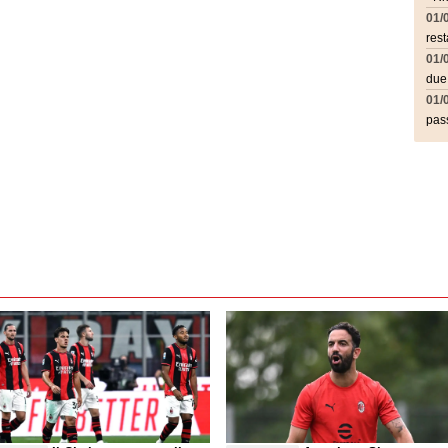
01/
rest
01/
due
01/
pass