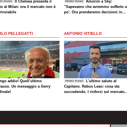
Il Chelsea presenta il
Amorim a Sky:
MO PIANO
PRIMO PIANO
o al Milan: ora il mercato non è
"Sapevamo che avremmo sofferto 
rinviabile
po'. Ora prenderemo decisioni in
settimana"
RLO PELLEGATTI
ANTONIO VITIELLO
ungo addio! Quell’ultimo
L'ultimo saluto al
PRIMO PIANO
lauso. Un messaggio a Gerry
Capitano. Rebus Leao: cosa sta
dinale!
succedendo. I rinforzi sul mercato..