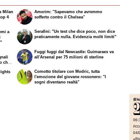
a Milan
Amorim: "Sapevamo che avremmo
top 4
sofferto contro il Chelsea"
Serafini: "Un test che dice poco, non dice
emi a
praticamente nulla. Evidenzia molti limiti”
i
e”
Fuggi fuggi dal Newcastle: Guimaraes va
gnali
all'Arsenal per 75 milioni di sterline
lo che
Comotto titolare con Modric, tutta
lights
l'emozione del giovane rossonero: "I
sogni diventano realtà"
06:
ricc
04/
«Ric