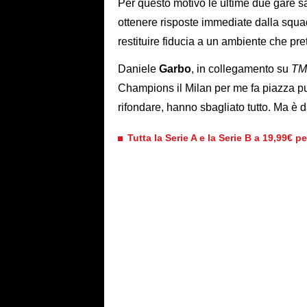
Per questo motivo le ultime due gare s
ottenere risposte immediate dalla squadr
restituire fiducia a un ambiente che pre
Daniele
Garbo
, in collegamento su
TM
Champions il Milan per me fa piazza pulit
rifondare, hanno sbagliato tutto. Ma è
Tutta la Serie A e la Serie B a 19,99€ p