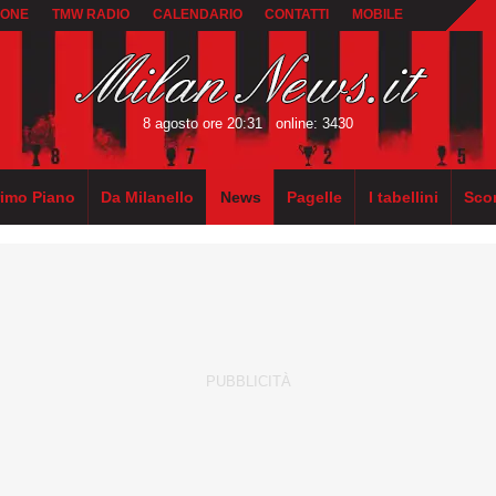
IONE
TMW RADIO
CALENDARIO
CONTATTI
MOBILE
8 agosto ore 20:31
online: 3430
rimo Piano
Da Milanello
News
Pagelle
I tabellini
Sco