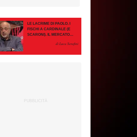
LE LACRIME DI PAOLO. I
FISCHI A CARDINALE (E
SCARONI). IL MERCATO
IMMOBILE. LEAO, SE VA
di Luca Serafini
PAZIENZA, SE RESTA È
MEGLIO