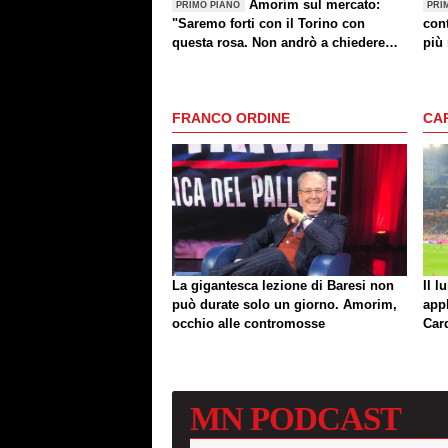
Amorim sul mercato:
PRIMO PIANO
PRI
"Saremo forti con il Torino con
cont
questa rosa. Non andrò a chiedere
più 
altri giocatori dopo una sconfitta"
FRANCO ORDINE
CA
La gigantesca lezione di Baresi non
Il l
può durate solo un giorno. Amorim,
app
occhio alle contromosse
Car
MN
PODCAST