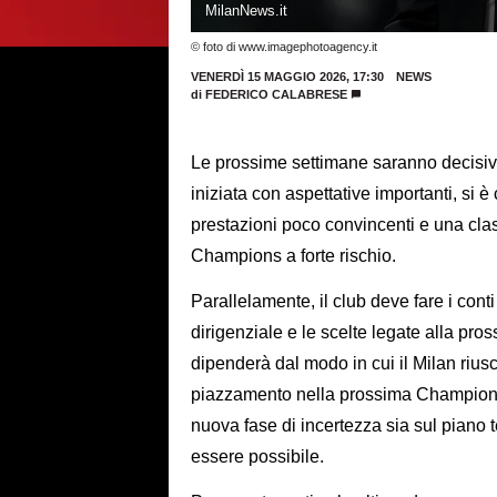
MilanNews.it
© foto di www.imagephotoagency.it
VENERDÌ 15 MAGGIO 2026, 17:30
NEWS
di
FEDERICO CALABRESE
Le prossime settimane saranno decisive
iniziata con aspettative importanti, si è
prestazioni poco convincenti e una clas
Champions a forte rischio.
Parallelamente, il club deve fare i cont
dirigenziale e le scelte legate alla pro
dipenderà dal modo in cui il Milan riu
piazzamento nella prossima Champions L
nuova fase di incertezza sia sul piano
essere possibile.