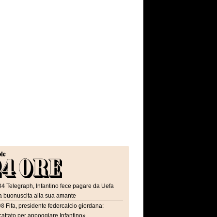
34
Telegraph, Infantino fece pagare da Uefa
a buonuscita alla sua amante
08
Fifa, presidente federcalcio giordana:
attato per appoggiare Infantino»