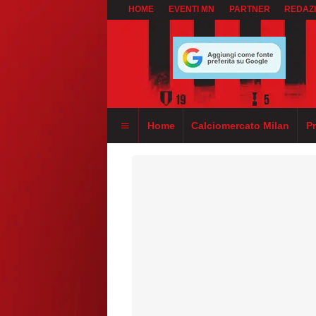
HOME
EVENTI MN
PARTNER
REDAZ
Home
Calciomercato Milan
P