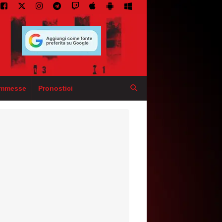
mmesse
Pronostici