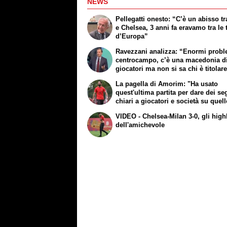
NEWS
Pellegatti onesto: “C’è un abisso tr
e Chelsea, 3 anni fa eravamo tra le 
d’Europa”
Ravezzani analizza: “Enormi probl
centrocampo, c’è una macedonia d
giocatori ma non si sa chi è titolar
La pagella di Amorim: "Ha usato
quest'ultima partita per dare dei se
chiari a giocatori e società su quel
necessità il suo Milan"
VIDEO - Chelsea-Milan 3-0, gli high
dell'amichevole