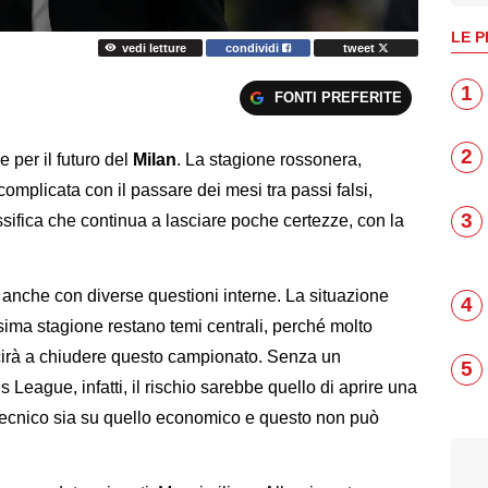
LE P
vedi letture
condividi
tweet
1
FONTI PREFERITE
2
 per il futuro del
Milan
. La stagione rossonera,
 complicata con il passare dei mesi tra passi falsi,
3
sifica che continua a lasciare poche certezze, con la
i anche con diverse questioni interne. La situazione
4
ssima stagione restano temi centrali, perché molto
scirà a chiudere questo campionato. Senza un
5
eague, infatti, il rischio sarebbe quello di aprire una
 tecnico sia su quello economico e questo non può