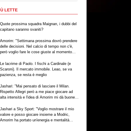
IÙ LETTE
Quote prossima squadra Maignan, i dubbi del
capitano saranno svaniti?
Amorim: "Settimana prossima dovrò prendere
delle decisioni. Nel calcio di tempo non c'è,
però voglio fare le cose giuste al momento
giusto"
Le lacrime di Paolo. I fischi a Cardinale (e
Scaroni). Il mercato immobile. Leao, se va
pazienza, se resta è meglio
Jashari: "Mai pensato di lasciare il Milan.
Rispetto Allegri però a me piace giocare ad
alta intensità e l'idea di Amorim mi dà buone
sensazioni"
Jashari a Sky Sport: "Voglio mostrare il mio
valore e posso giocare insieme a Modric,
Amorim ha portato un'energia e mentalità
diversa"