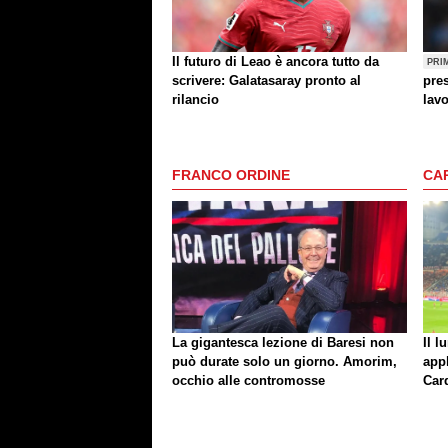
Il futuro di Leao è ancora tutto da
PRI
scrivere: Galatasaray pronto al
pres
rilancio
lav
FRANCO ORDINE
CA
La gigantesca lezione di Baresi non
Il l
può durate solo un giorno. Amorim,
app
occhio alle contromosse
Car