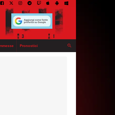
mmesse
Pronostici