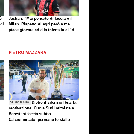
ò
Jashari: "Mai pensato di lasciare il
 di
Milan. Rispetto Allegri però a me
piace giocare ad alta intensità e l'idea
di Amorim mi dà buone sensazioni"
PIETRO MAZZARA
Dietro il silenzio Ibra: la
PRIMO PIANO
motivazione. Curva Sud intitolata a
.
Baresi: si faccia subito.
Calciomercato: permane lo stallo