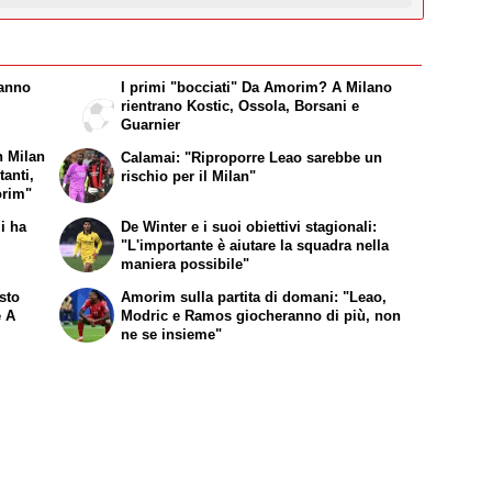
fanno
I primi "bocciati" Da Amorim? A Milano
rientrano Kostic, Ossola, Borsani e
Guarnier
n Milan
Calamai: "Riproporre Leao sarebbe un
tanti,
rischio per il Milan"
orim"
i ha
De Winter e i suoi obiettivi stagionali:
"L'importante è aiutare la squadra nella
maniera possibile"
osto
Amorim sulla partita di domani: "Leao,
e A
Modric e Ramos giocheranno di più, non
ne se insieme"