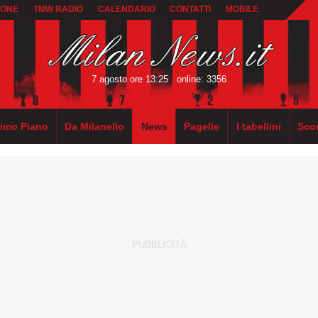
IONE
TMW RADIO
CALENDARIO
CONTATTI
MOBILE
7 agosto ore 13:25
online: 3356
rimo Piano
Da Milanello
News
Pagelle
I tabellini
Sco