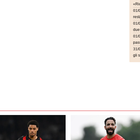
«Ric
01/
rest
01/
due
01/
pass
31/
gli 