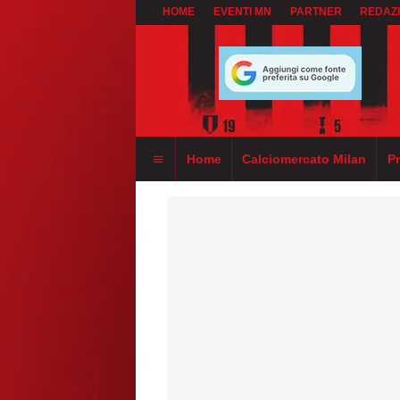
HOME
EVENTI MN
PARTNER
REDAZ
Home
Calciomercato Milan
P