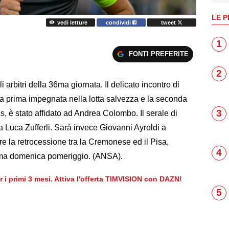
LE P
vedi letture
condividi
tweet
1
FONTI PREFERITE
2
rbitri della 36ma giornata. Il delicato incontro di
la prima impegnata nella lotta salvezza e la seconda
3
, è stato affidato ad Andrea Colombo. Il serale di
 Luca Zufferli. Sarà invece Giovanni Ayroldi a
tare la retrocessione tra la Cremonese ed il Pisa,
4
amma domenica pomeriggio. (ANSA).
er i primi 3 mesi. Attiva l'offerta TIMVISION con DAZN!
5