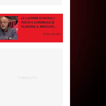
LE LACRIME DI PAOLO. I
FISCHI A CARDINALE (E
SCARONI). IL MERCATO
IMMOBILE. LEAO, SE VA
di Luca Serafini
PAZIENZA, SE RESTA È
MEGLIO