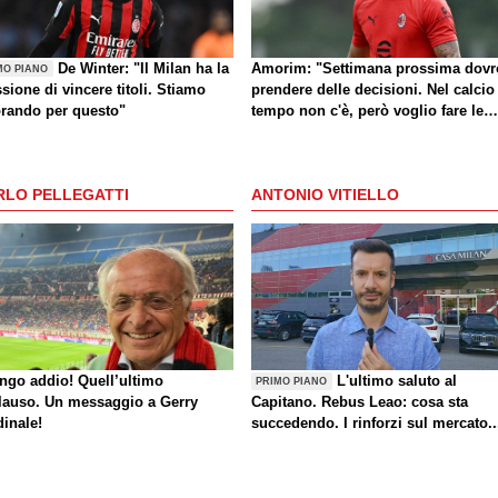
De Winter: "Il Milan ha la
Amorim: "Settimana prossima dovr
MO PIANO
sione di vincere titoli. Stiamo
prendere delle decisioni. Nel calcio
orando per questo"
tempo non c'è, però voglio fare le
cose giuste al momento giusto"
RLO PELLEGATTI
ANTONIO VITIELLO
ungo addio! Quell’ultimo
L'ultimo saluto al
PRIMO PIANO
lauso. Un messaggio a Gerry
Capitano. Rebus Leao: cosa sta
dinale!
succedendo. I rinforzi sul mercato..