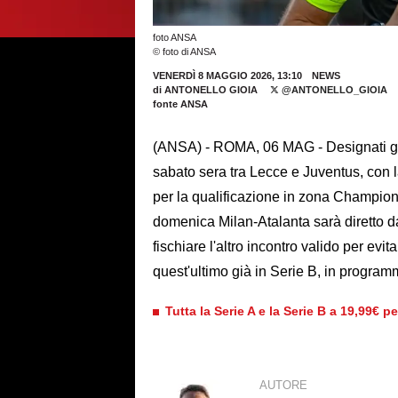
foto ANSA
© foto di ANSA
VENERDÌ 8 MAGGIO 2026, 13:10
NEWS
di
ANTONELLO GIOIA
@ANTONELLO_GIOIA
fonte ANSA
(ANSA) - ROMA, 06 MAG - Designati gli a
sabato sera tra Lecce e Juventus, con 
per la qualificazione in zona Champions
domenica Milan-Atalanta sarà diretto da
fischiare l'altro incontro valido per evi
quest'ultimo già in Serie B, in progr
Tutta la Serie A e la Serie B a 19,99€ p
AUTORE