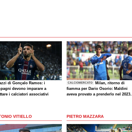
azzi di Gonçalo Ramos: i
Milan, ritorno di
CALCIOMERCATO
pagni devono imparare a
fiamma per Dario Osorio: Maldini
ttare i calciatori associativi
aveva provato a prenderlo nel 2023.
Carriera, caratteristiche e le parole 
Kjaer
ONIO VITIELLO
PIETRO MAZZARA