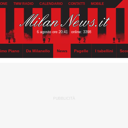
IONE
TMW RADIO
CALENDARIO
CONTATTI
MOBILE
6 agosto ore 20:41
online: 3398
rimo Piano
Da Milanello
News
Pagelle
I tabellini
Sco