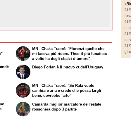
«Ric
01/
rest
01/
due
01/
pass
31/
MN - Chaka Traorè: "Florenzi quello che
gli 
i"
mi faceva più ridere. Theo il più lunatico:
a volte ha degli sbalzi d’umore"
omandè
Diego Forlan è il nuovo ct dell'Uruguay
MN - Chaka Traorè: "Se Rafa vuole
cambiare aria e crede che possa fargli
bene, dovrebbe farlo"
ome
Camarda miglior marcatore dell'estate
s
rossonera dopo 3 partite