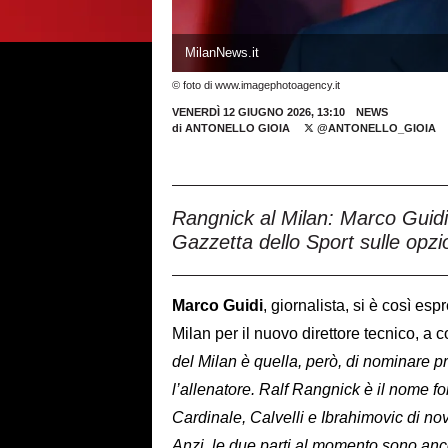
MilanNews.it
© foto di www.imagephotoagency.it
VENERDÌ 12 GIUGNO 2026, 13:10
NEWS
di
ANTONELLO GIOIA
@ANTONELLO_GIOIA
Rangnick al Milan: Marco Guidi,
Gazzetta dello Sport sulle opzio
Marco Guidi
, giornalista, si è così es
Milan per il nuovo direttore tecnico, a
del Milan è quella, però, di nominare p
l’allenatore. Ralf Rangnick è il nome fo
Cardinale, Calvelli e Ibrahimovic di no
Anzi, le due parti al momento sono anco