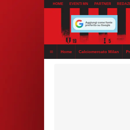
HOME
EVENTI MN
PARTNER
REDAZ
Home
Calciomercato Milan
P