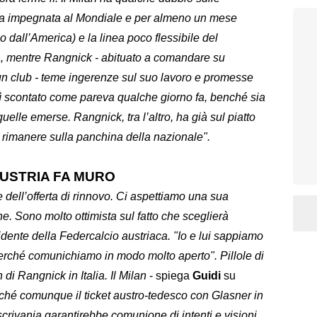
stria impegnata al Mondiale e per almeno un mese
 dall’America) e la linea poco flessibile del
a, mentre Rangnick - abituato a comandare su
di un club - teme ingerenze sul suo lavoro e promesse
ì scontato come pareva qualche giorno fa, benché sia
uelle emerse. Rangnick, tra l’altro, ha già sul piatto
er rimanere sulla panchina della nazionale".
AUSTRIA FA MURO
 dell’offerta di rinnovo. Ci aspettiamo una sua
e. Sono molto ottimista sul fatto che sceglierà
sidente della Federcalcio austriaca. "Io e lui sappiamo
perché comunichiamo in modo molto aperto". Pillole di
di Rangnick in Italia. Il Milan
- spiega
Guidi
su
erché comunque il ticket austro-tedesco con Glasner in
 scrivania garantirebbe comunione di intenti e visioni