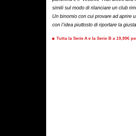
simili sul modo di rilanciare un club r
Un binomio con cui provare ad aprire un
con l’idea piuttosto di riportare la giusta
Tutta la Serie A e la Serie B a 19,99€ p