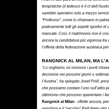
tempistiche (il tedesco è il ct dell’Au
sarebbe operativo solo a mezzo servizio
“Professor”, come lo chiamano in patri
praticamente tutti gli aspetti sportivi 
mancate. Così, il matrimonio non è cos
ancora la candidatura più vigorosa tra q
l’offerta della federazione austriaca p
RANGNICK AL MILAN, MA L'
"Lo vogliamo, lui conosce i punti chiave
decisione nei prossimi giorni o settiman
l’Austria", ha spiegato Josef Pröll, pre
che possiamo contare l’uno sull’altro 
ottimismo che possono spaventare i fan 
Rangnick al Milan
-
riflette ancora, p
panchina e il “vecchio” Ralf dietro alla