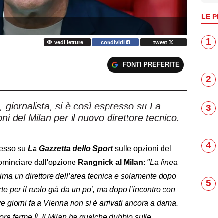
LE P
1
vedi letture
condividi
tweet
FONTI PREFERITE
2
 giornalista, si è così espresso su La
3
ni del Milan per il nuovo direttore tecnico.
4
presso su
La Gazzetta dello Sport
sulle opzioni del
 cominciare dall'opzione
Rangnick al Milan
:
"La linea
rima un direttore dell’area tecnica e solamente dopo
5
rte per il ruolo già da un po’, ma dopo l’incontro con
ve giorni fa a Vienna non si è arrivati ancora a dama.
ra ferme lì. Il Milan ha qualche dubbio sulle