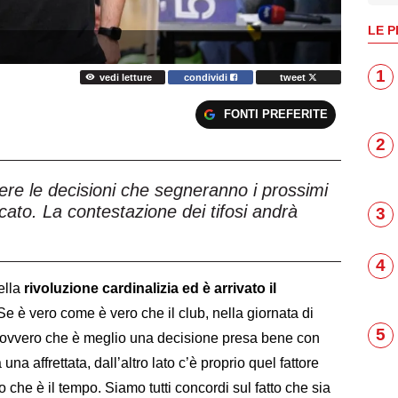
LE P
1
vedi letture
condividi
tweet
FONTI PREFERITE
2
ere le decisioni che segneranno i prossimi
ato. La contestazione dei tifosi andrà
3
4
ella
rivoluzione cardinalizia ed è arrivato il
 Se è vero come è vero che il club, nella giornata di
5
a ovvero che è meglio una decisione presa bene con
una affrettata, dall’altro lato c’è proprio quel fattore
o che è il tempo. Siamo tutti concordi sul fatto che sia