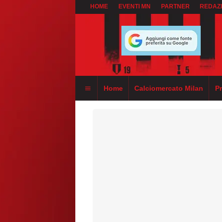
HOME
EVENTI MN
PARTNER
REDAZ
Home
Calciomercato Milan
P