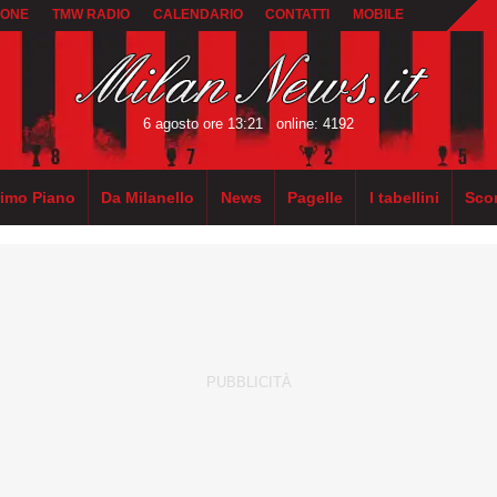
IONE
TMW RADIO
CALENDARIO
CONTATTI
MOBILE
6 agosto ore 13:21
online: 4192
rimo Piano
Da Milanello
News
Pagelle
I tabellini
Sco