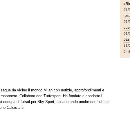
«Ric
01/
rest
01/
due
01/
pass
31/
gli 
t segue da vicino il mondo Milan con notizie, approfondimenti e
à rossonera. Collabora con Tuttosport. Ha fondato e condotto i
i occupa di futsal per Sky Sport, collaborando anche con l’ufficio
one Calcio a 5.