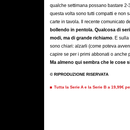
qualche settimana possano bastare 2-3 
questa volta sono tutti compatti e non 
carte in tavola. Il recente comunicato 
bollendo in pentola. Qualcosa di ser
modi, ma di grande richiamo
. E sull
sono chiari: alzarli (come poteva avven
capire se per i primi abbonati o anche p
Ma almeno qui sembra che le cose si 
Tutta la Serie A e la Serie B a 19,99€ p