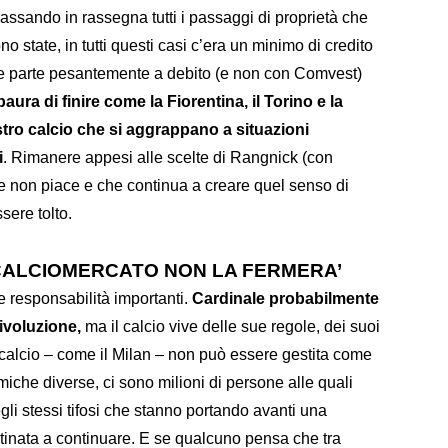
ssando in rassegna tutti i passaggi di proprietà che
ono state, in tutti questi casi c’era un minimo di credito
ale parte pesantemente a debito (e non con Comvest)
aura di finire come la Fiorentina, il Torino e la
tro calcio che si aggrappano a situazioni
i
. Rimanere appesi alle scelte di Rangnick (con
non piace e che continua a creare quel senso di
sere tolto.
 CALCIOMERCATO NON LA FERMERA’
 responsabilità importanti.
Cardinale probabilmente
rivoluzione,
ma il calcio vive delle sue regole, dei suoi
di calcio – come il Milan – non può essere gestita come
iche diverse, ci sono milioni di persone alle quali
gli stessi tifosi che stanno portando avanti una
stinata a continuare. E se qualcuno pensa che tra