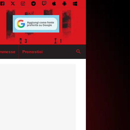
mmesse
Pronostici