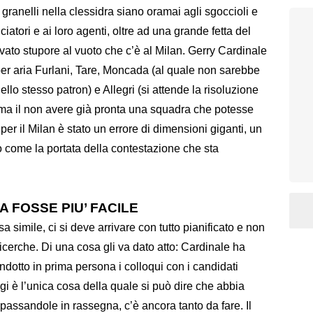
 granelli nella clessidra siano oramai agli sgoccioli e
iatori e ai loro agenti, oltre ad una grande fetta del
ato stupore al vuoto che c’è al Milan. Gerry Cardinale
e per aria Furlani, Tare, Moncada (al quale non sarebbe
dello stesso patron) e Allegri (si attende la risoluzione
, ma il non avere già pronta una squadra che potesse
r il Milan è stato un errore di dimensioni giganti, un
o come la portata della contestazione che sta
 FOSSE PIU’ FACILE
a simile, ci si deve arrivare con tutto pianificato e non
 ricerche. Di una cosa gli va dato atto: Cardinale ha
dotto in prima persona i colloqui con i candidati
gi è l’unica cosa della quale si può dire che abbia
, passandole in rassegna, c’è ancora tanto da fare. Il