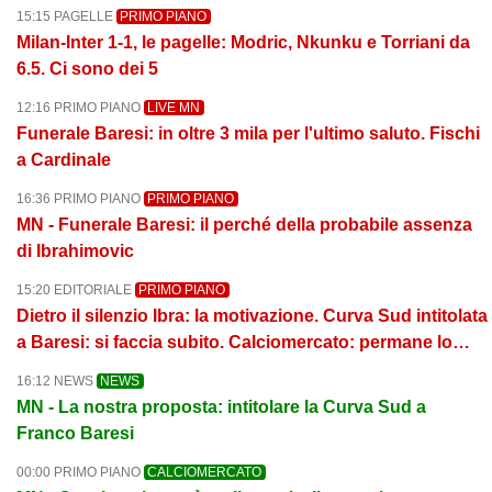
15:15 PAGELLE
PRIMO PIANO
Milan-Inter 1-1, le pagelle: Modric, Nkunku e Torriani da
6.5. Ci sono dei 5
12:16 PRIMO PIANO
LIVE MN
Funerale Baresi: in oltre 3 mila per l'ultimo saluto. Fischi
a Cardinale
16:36 PRIMO PIANO
PRIMO PIANO
MN - Funerale Baresi: il perché della probabile assenza
di Ibrahimovic
15:20 EDITORIALE
PRIMO PIANO
Dietro il silenzio Ibra: la motivazione. Curva Sud intitolata
a Baresi: si faccia subito. Calciomercato: permane lo
stallo
16:12 NEWS
NEWS
MN - La nostra proposta: intitolare la Curva Sud a
Franco Baresi
00:00 PRIMO PIANO
CALCIOMERCATO