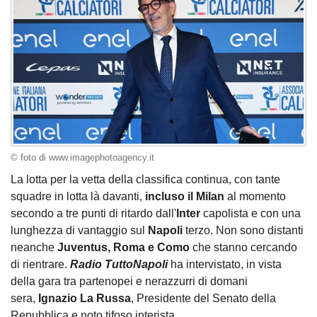
© foto di www.imagephotoagency.it
La lotta per la vetta della classifica continua, con tante
squadre in lotta là davanti,
incluso il Milan
al momento
secondo a tre punti di ritardo dall'
Inter
capolista e con una
lunghezza di vantaggio sul
Napoli
terzo. Non sono distanti
neanche
Juventus, Roma e Como
che stanno cercando
di rientrare.
Radio TuttoNapoli
ha intervistato, in vista
della gara tra partenopei e nerazzurri di domani
sera,
Ignazio La Russa
, Presidente del Senato della
Repubblica e noto tifoso interista.