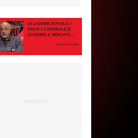
LE LACRIME DI PAOLO. I
FISCHI A CARDINALE (E
SCARONI). IL MERCATO
IMMOBILE. LEAO, SE VA
di Luca Serafini
PAZIENZA, SE RESTA È
MEGLIO