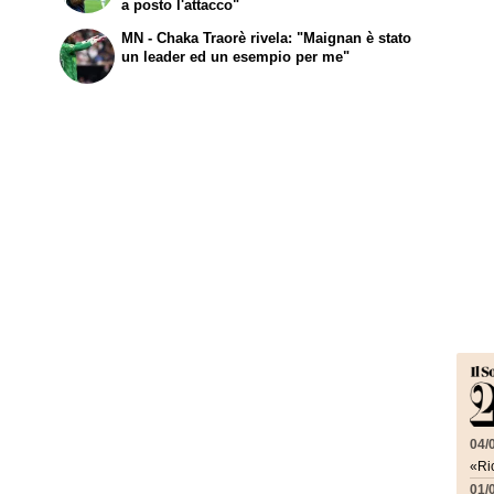
a posto l'attacco"
MN - Chaka Traorè rivela: "Maignan è stato
un leader ed un esempio per me"
04/
«Ric
01/