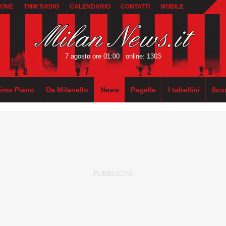
IONE
TMW RADIO
CALENDARIO
CONTATTI
MOBILE
7 agosto ore 01:00
online: 1303
rimo Piano
Da Milanello
News
Pagelle
I tabellini
Sco