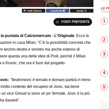
LE P
vedi letture
condividi
tweet
1
FONTI PREFERITE
la puntata di Calciomercato - L'Originale.
Ecco le
2
uazioni in casa Milan: "C'è la possibilità concreta che
re terzino destro e sinistro ma anche esterno di
3
re questa una delle idee di Pioli, perché il Milan
a e Krunic, che ora è fuori dal progetto
4
ovic:
"Ibrahimovic è tornato e domani partirà in treno
5
 molto contento del recupero di Jovic, sta bene
 un vice Giroud si sono un po' fermate, Jovic è la più
 ha davanti".