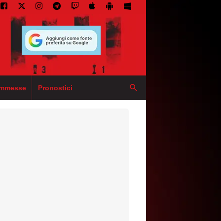
mmesse
Pronostici