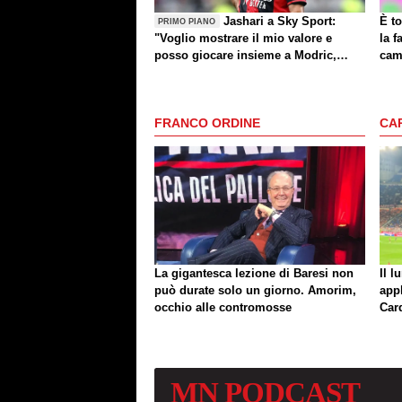
Jashari a Sky Sport:
È to
PRIMO PIANO
"Voglio mostrare il mio valore e
la f
posso giocare insieme a Modric,
cam
Amorim ha portato un'energia e
mentalità diversa"
FRANCO ORDINE
CA
La gigantesca lezione di Baresi non
Il l
può durate solo un giorno. Amorim,
app
occhio alle contromosse
Car
MN
PODCAST