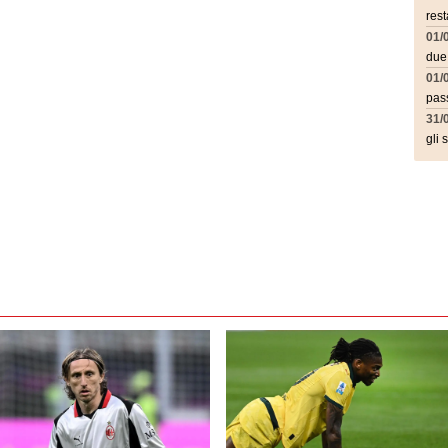
rest
01/
due
01/
pass
31/
gli 