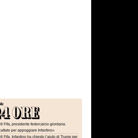
08
Fifa, presidente federcalcio giordana:
attato per appoggiare Infantino»
08
Fifa, Infantino ha chiesto l’aiuto di Trump per