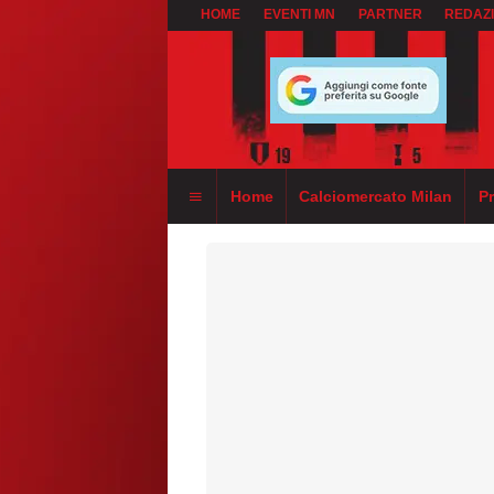
HOME
EVENTI MN
PARTNER
REDAZ
Home
Calciomercato Milan
P