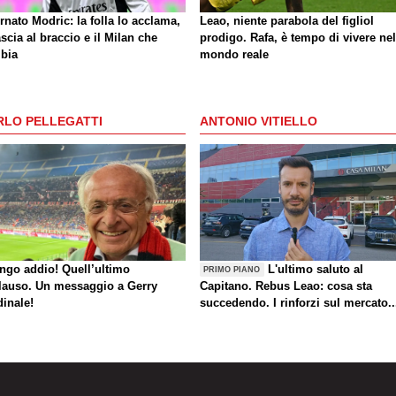
rnato Modric: la folla lo acclama,
Leao, niente parabola del figliol
ascia al braccio e il Milan che
prodigo. Rafa, è tempo di vivere nel
bia
mondo reale
RLO PELLEGATTI
ANTONIO VITIELLO
ungo addio! Quell’ultimo
L'ultimo saluto al
PRIMO PIANO
lauso. Un messaggio a Gerry
Capitano. Rebus Leao: cosa sta
dinale!
succedendo. I rinforzi sul mercato..