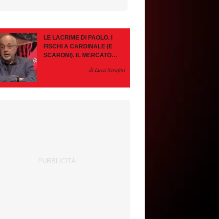
LE LACRIME DI PAOLO. I
FISCHI A CARDINALE (E
SCARONI). IL MERCATO
IMMOBILE. LEAO, SE VA
di Luca Serafini
PAZIENZA, SE RESTA È
MEGLIO