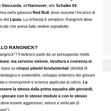
lo
Stoccarda
, all'
Hannover
, allo
Schalke 04
,
riva nella galassia
Red Bull
, dove assume l'incarico di
e del
Lipsia
. La richiesta è semplice: Rangnick deve
ticale che aveva fatto vedere soprattutto
ELLO RANGNICK?
angnick"? Il tedesco parte da un presupposto molto
isare, ma servono visione, struttura e coerenza in
si basa su
cinque pilastri fondamentali
: identità di
strategico e sostenibile, sviluppo sistemico dei giovani
grata e innovazione e scienza applicata al calcio.
La
 essere la stessa dalla prima squadra alle giovanili,
o giocare con lo stesso modulo e con lo stesso
 deve essere aggressivo, veloce e verticale (il
sing").