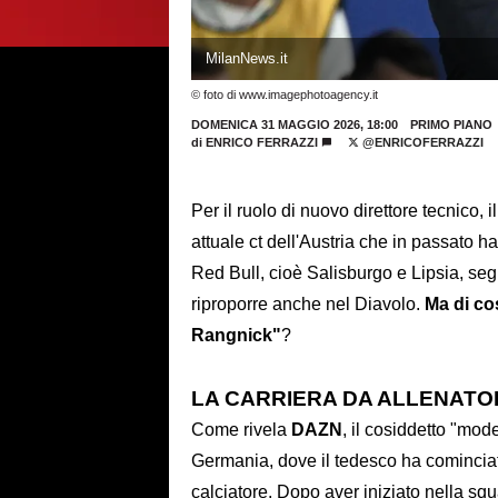
MilanNews.it
© foto di www.imagephotoagency.it
DOMENICA 31 MAGGIO 2026, 18:00
PRIMO PIANO
di
ENRICO FERRAZZI
@ENRICOFERRAZZI
Per il ruolo di nuovo direttore tecnico, i
attuale ct dell'Austria che in passato h
Red Bull, cioè Salisburgo e Lipsia, se
riproporre anche nel Diavolo.
Ma di co
Rangnick"
?
LA CARRIERA DA ALLENATO
Come rivela
DAZN
, il cosiddetto "mod
Germania, dove il tedesco ha cominciat
calciatore. Dopo aver iniziato nella squa