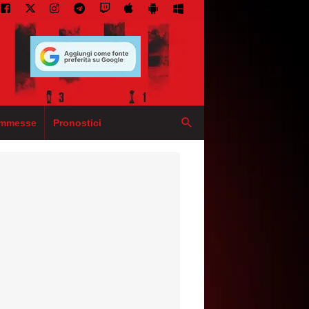
mmesse
Pronostici