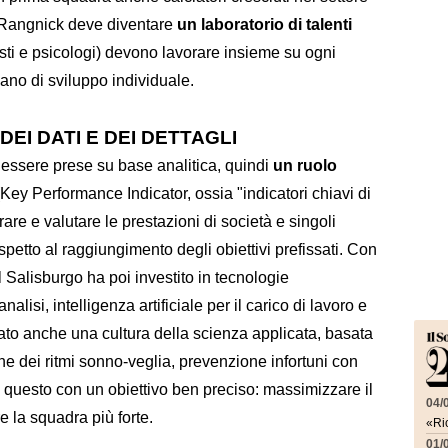
di Rangnick deve diventare
un laboratorio di talenti
onisti e psicologi) devono lavorare insieme su ogni
iano di sviluppo individuale.
EI DATI E DEI DETTAGLI
 essere prese su base analitica, quindi
un ruolo
Key Performance Indicator, ossia "indicatori chiavi di
are e valutare le prestazioni di società e singoli
ispetto al raggiungimento degli obiettivi prefissati. Con
il Salisburgo ha poi investito in tecnologie
lisi, intelligenza artificiale per il carico di lavoro e
tato anche una cultura della scienza applicata, basata
ne dei ritmi sonno-veglia, prevenzione infortuni con
questo con un obiettivo ben preciso: massimizzare il
04/
e la squadra più forte.
«Ric
01/