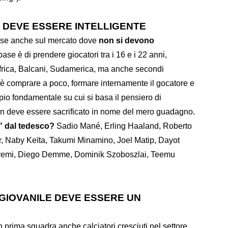
 DEVE ESSERE INTELLIGENTE
cise anche sul mercato dove
non si devono
 base è di prendere giocatori tra i 16 e i 22 anni,
Africa, Balcani, Sudamerica, ma anche secondi
 è comprare a poco, formare internamente il gocatore e
pio fondamentale su cui si basa il pensiero di
on deve essere sacrificato in nome del mero guadagno.
" dal tedesco?
Sadio Mané, Erling Haaland, Roberto
, Naby Keïta, Takumi Minamino, Joel Matip, Dayot
emi, Diego Demme, Dominik Szoboszlai, Teemu
 GIOVANILE DEVE ESSERE UN
in prima squadra anche calciatori cresciuti nel settore