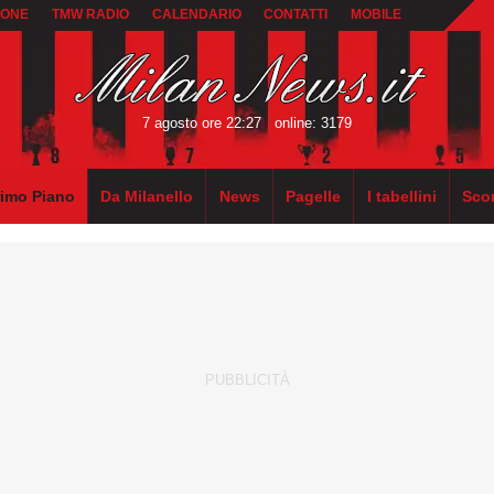
IONE
TMW RADIO
CALENDARIO
CONTATTI
MOBILE
7 agosto ore 22:27
online: 3179
rimo Piano
Da Milanello
News
Pagelle
I tabellini
Sco