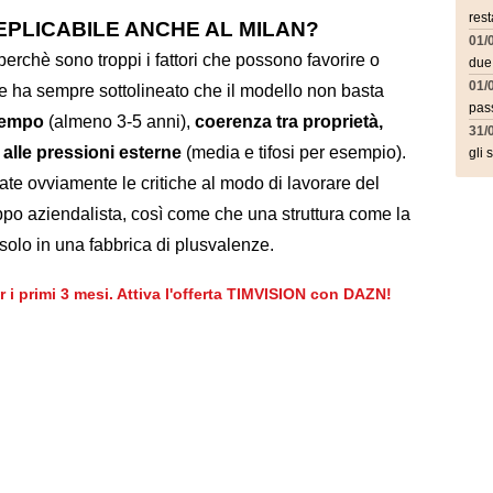
rest
EPLICABILE ANCHE AL MILAN?
01/
erchè sono troppi i fattori che possono favorire o
due
01/
ale ha sempre sottolineato che il modello non basta
pass
tempo
(almeno 3-5 anni),
coerenza tra proprietà,
31/
 alle pressioni esterne
(media e tifosi per esempio).
gli 
te ovviamente le critiche al modo di lavorare del
ppo aziendalista, così come che una struttura come la
solo in una fabbrica di plusvalenze.
er i primi 3 mesi. Attiva l'offerta TIMVISION con DAZN!