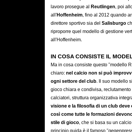
lavoro prosegue al
Reutlingen
, poi al
all'
Hoffenheim
, fino al 2012 quando ar
direttore sportivo sia del
Salisburgo
ch
riproporre quel modello di gestione ver
all'Hoffenheim.
IN COSA CONSISTE IL MOD
Ma in cosa consiste questo "modello R
chiaro:
nel calcio non si può improvv
ogni settore del club
. Il suo modello 
gioco chiara e condivisa, reclutamento 
calciatori, struttura organizzativa inte
visione e la filosofia di un club deve
così come tutte le formazioni devon
stile di gioco
, che si basa su un calcio
principio guida è il famoso "gegenpres