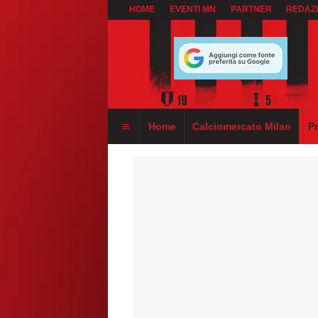
HOME
EVENTI MN
PARTNER
REDAZ
Home
Calciomercato Milan
P