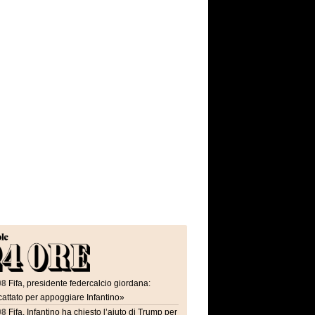
08
Fifa, presidente federcalcio giordana:
attato per appoggiare Infantino»
08
Fifa, Infantino ha chiesto l’aiuto di Trump per