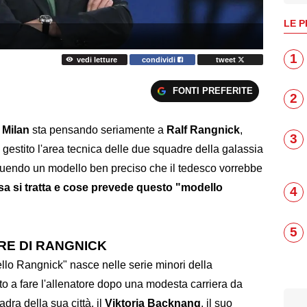
LE P
1
vedi letture
condividi
tweet
FONTI PREFERITE
2
l
Milan
sta pensando seriamente a
Ralf Rangnick
,
3
a gestito l'area tecnica delle due squadre della galassia
guendo un modello ben preciso che il tedesco vorrebbe
sa si tratta e cose prevede questo "modello
4
5
RE DI RANGNICK
ello Rangnick" nasce nelle serie minori della
o a fare l'allenatore dopo una modesta carriera da
dra della sua città, il
Viktoria Backnang
, il suo