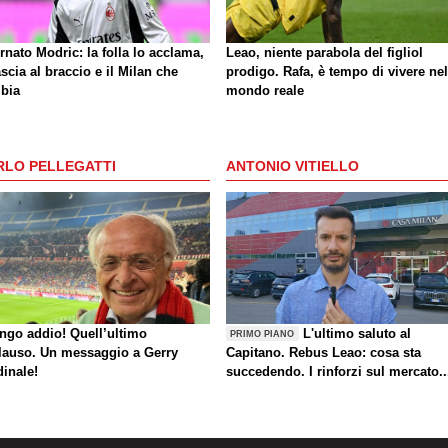
rnato Modric: la folla lo acclama,
Leao, niente parabola del figliol
ascia al braccio e il Milan che
prodigo. Rafa, è tempo di vivere nel
bia
mondo reale
RLO PELLEGATTI
ANTONIO VITIELLO
ungo addio! Quell’ultimo
L'ultimo saluto al
PRIMO PIANO
lauso. Un messaggio a Gerry
Capitano. Rebus Leao: cosa sta
dinale!
succedendo. I rinforzi sul mercato..