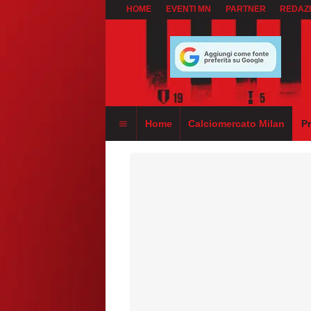
HOME
EVENTI MN
PARTNER
REDAZ
Home
Calciomercato Milan
P