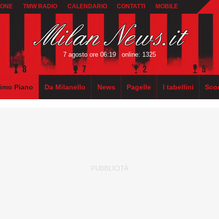
IONE
TMW RADIO
CALENDARIO
CONTATTI
MOBILE
7 agosto ore 06:19
online: 1325
rimo Piano
Da Milanello
News
Pagelle
I tabellini
Sco