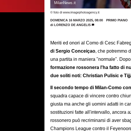
MilanNews.it
© foto di www.imagephotoagency.it
DOMENICA 16 MARZO 2025, 08:00
PRIMO PIANO
di
LORENZO DE ANGELIS
Meriti ed onori al Como di Cesc Fabreg
di Sergio Conceiçao
, che potremmo di
una partita in maniera "normale". Dopo 
formazione rossonera l'ha fatto di nu
due soliti noti: Christian Pulisic e Ti
Il secondo tempo di Milan-Como conf
squadra capace di vincere contro chiunq
giusta ma anche gli uomini adatti in camp
sostituzioni fatte all'intervallo, ancora
rossonero può recriminarsi di aver sbagl
Champions League contro il Feyenoor