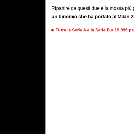
Ripartire da questi due è la mossa più
un binomio che ha portato al Milan 2
Tutta la Serie A e la Serie B a 19,99€ p