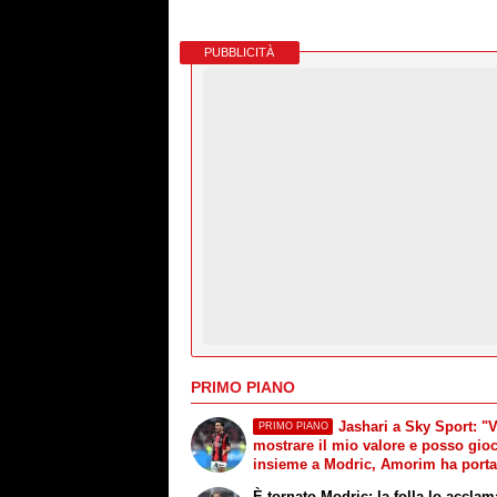
PUBBLICITÀ
PRIMO PIANO
Jashari a Sky Sport: "
PRIMO PIANO
mostrare il mio valore e posso gio
insieme a Modric, Amorim ha porta
un'energia e mentalità diversa"
È tornato Modric: la folla lo acclam