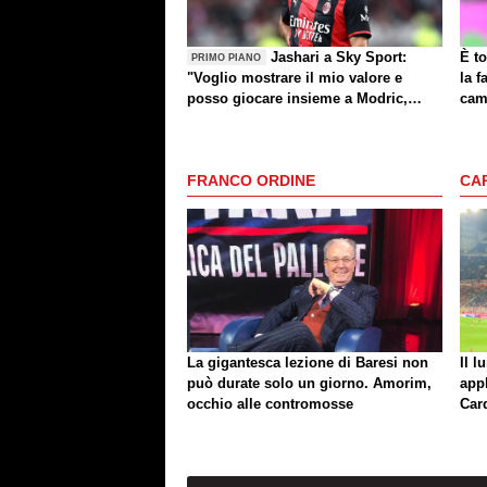
Jashari a Sky Sport:
È to
PRIMO PIANO
"Voglio mostrare il mio valore e
la f
posso giocare insieme a Modric,
cam
Amorim ha portato un'energia e
mentalità diversa"
FRANCO ORDINE
CA
La gigantesca lezione di Baresi non
Il l
può durate solo un giorno. Amorim,
app
occhio alle contromosse
Car