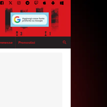
mmesse
Pronostici