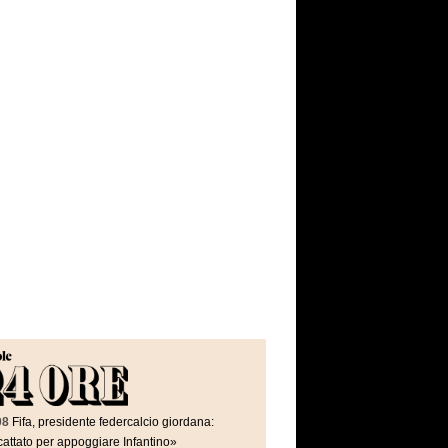
08
Fifa, presidente federcalcio giordana:
attato per appoggiare Infantino»