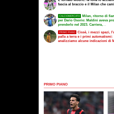
fascia al braccio e il Milan che cam
Milan, ritorno di fi
CALCIOMERCATO
per Dario Osorio: Maldini aveva pr
prenderlo nel 2023. Carriera,
caratteristiche e le parole di Kjaer
Cissè, i mezzi spazi, l'
PRIMO PIANO
palla a terra e i primi automatismi:
analizziamo alcune indicazioni di 
Inter
PRIMO PIANO