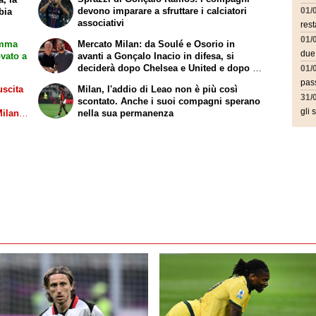
devono imparare a sfruttare i calciatori
01/
bia
associativi
rest
01/
amma
Mercato Milan: da Soulé e Osorio in
due
ovato a
avanti a Gonçalo Inacio in difesa, si
deciderà dopo Chelsea e United e dopo le
01/
cessioni. La situazione
pass
uscita
Milan, l'addio di Leao non è più così
31/
scontato. Anche i suoi compagni sperano
gli 
Milan-
nella sua permanenza