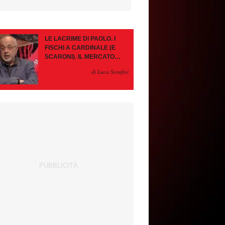
LE LACRIME DI PAOLO. I
FISCHI A CARDINALE (E
SCARONI). IL MERCATO
IMMOBILE. LEAO, SE VA
di Luca Serafini
PAZIENZA, SE RESTA È
MEGLIO