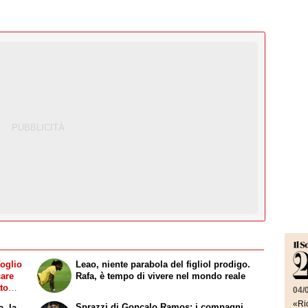
Voglio
Leao, niente parabola del figliol prodigo.
care
Rafa, è tempo di vivere nel mondo reale
to
04/
«Ric
Sprazzi di Gonçalo Ramos: i compagni
a, la