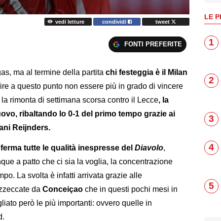
LE P
vedi letture
condividi
tweet
1
FONTI PREFERITE
as, ma al termine della partita
chi festeggia è il Milan
2
re a questo punto non essere più in grado di vincere
la rimonta di settimana scorsa contro il Lecce
, la
ovo, ribaltando lo 0-1 del primo tempo grazie ai
3
jjani Reijnders.
4
erma tutte le qualità inespresse del
Diavolo
,
ue a patto che ci sia la voglia, la concentrazione
o. La svolta è infatti arrivata grazie alle
5
 azzeccate da
Conceiçao
che in questi pochi mesi in
iato però le più importanti: ovvero quelle in
d.