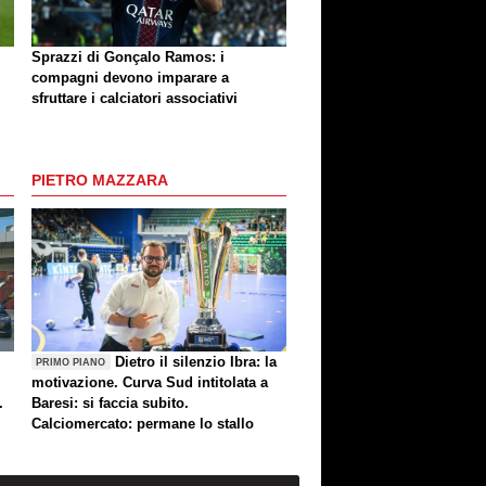
Sprazzi di Gonçalo Ramos: i
compagni devono imparare a
sfruttare i calciatori associativi
PIETRO MAZZARA
Dietro il silenzio Ibra: la
PRIMO PIANO
motivazione. Curva Sud intitolata a
.
Baresi: si faccia subito.
Calciomercato: permane lo stallo