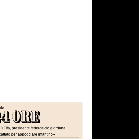
08
Fifa, presidente federcalcio giordana:
attato per appoggiare Infantino»