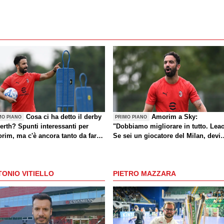
Cosa ci ha detto il derby
Amorim a Sky:
MO PIANO
PRIMO PIANO
erth? Spunti interessanti per
"Dobbiamo migliorare in tutto. Lea
rim, ma c'è ancora tanto da fare
Se sei un giocatore del Milan, devi
che sul mercato)
divertirti"
ONIO VITIELLO
PIETRO MAZZARA