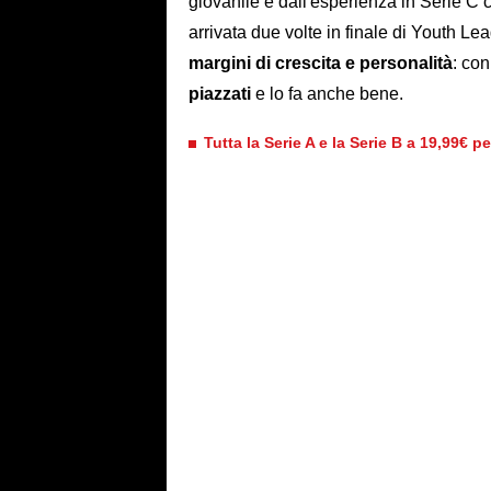
giovanile e dall'esperienza in Serie C 
arrivata due volte in finale di Youth L
margini di crescita e personalità
: co
piazzati
e lo fa anche bene.
Tutta la Serie A e la Serie B a 19,99€ p