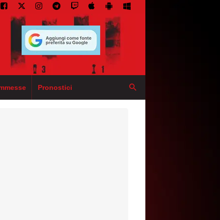
mmesse
Pronostici