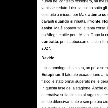
nuova nel contesto rossonero, ha messo
venisse ceduto. I risultati sono sotto gli 
costruito a misura per Max:
attento co
davanti
quando si ribalta il fronte
. No
assist
. Ma è soprattutto la tanta corsa, 
da Allegri e utile per il Milan. Dopo la 
contratto
: primi abboccamenti con l'en
2027.
Davide
Il suo omologo di sinistra, un po' a sor
Estupinan
. Il laterale ecuadoriano ar
fisico, è stato ormai superato nelle ge
in questa fase della stagione. Anche qu
alternativa sulla sinistra al ragazzo cr
solide difensivamente e sempre più cresc