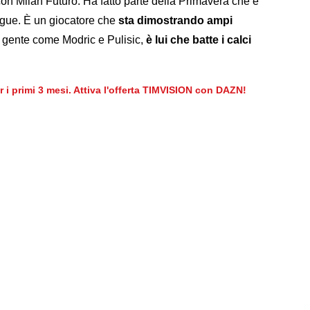
con Milan Futuro. Ha fatto parte della Primavera che è
eague. È un giocatore che
sta dimostrando ampi
n gente come Modric e Pulisic,
è lui che batte i calci
er i primi 3 mesi. Attiva l'offerta TIMVISION con DAZN!