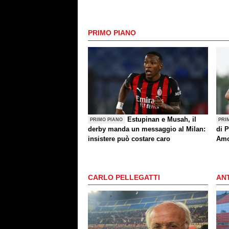
PRIMO PIANO
Estupinan e Musah, il
PRIMO PIANO
PRI
derby manda un messaggio al Milan:
di P
insistere può costare caro
Amo
(an
CARLO PELLEGATTI
ANT