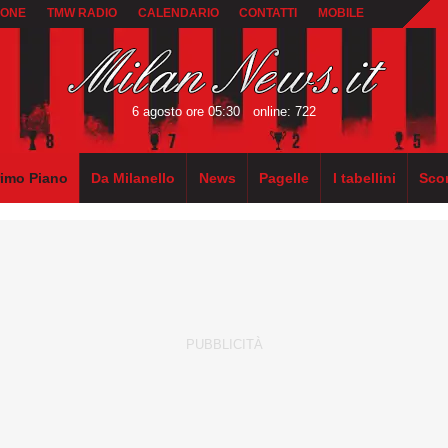
IONE
TMW RADIO
CALENDARIO
CONTATTI
MOBILE
6 agosto ore 05:30
online: 722
rimo Piano
Da Milanello
News
Pagelle
I tabellini
Sco