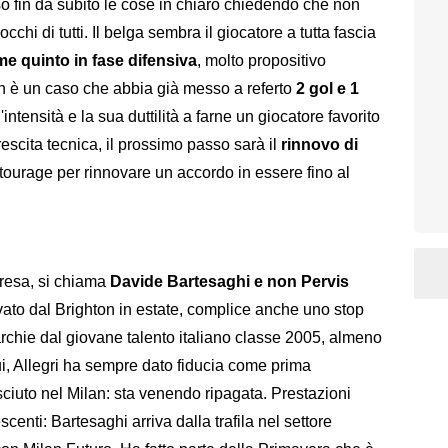
 fin da subito le cose in chiaro chiedendo che non
occhi di tutti. Il belga sembra il giocatore a tutta fascia
me quinto in fase difensiva
, molto propositivo
n è un caso che abbia già messo a referto
2 gol e 1
l'intensità e la sua duttilità a farne un giocatore favorito
crescita tecnica, il prossimo passo sarà il
rinnovo di
tourage per rinnovare un accordo in essere fino al
presa, si chiama
Davide Bartesaghi e non Pervis
rivato dal Brighton in estate, complice anche uno stop
rarchie dal giovane talento italiano classe 2005, almeno
i, Allegri ha sempre dato fiducia come prima
esciuto nel Milan: sta venendo ripagata. Prestazioni
enti: Bartesaghi arriva dalla trafila nel settore