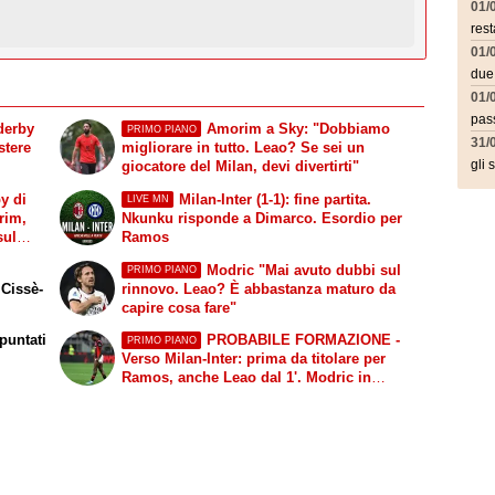
01/
rest
01/
due
01/
pass
derby
Amorim a Sky: "Dobbiamo
PRIMO PIANO
31/
stere
migliorare in tutto. Leao? Se sei un
giocatore del Milan, devi divertirti"
gli 
y di
Milan-Inter (1-1): fine partita.
LIVE MN
rim,
Nkunku risponde a Dimarco. Esordio per
sul
Ramos
Modric "Mai avuto dubbi sul
PRIMO PIANO
 Cissè-
rinnovo. Leao? È abbastanza maturo da
capire cosa fare"
puntati
PROBABILE FORMAZIONE -
PRIMO PIANO
Verso Milan-Inter: prima da titolare per
Ramos, anche Leao dal 1'. Modric in
panchina