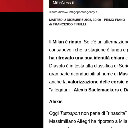
MilanNews.it
© foto di www.imagephotoagency.it
MARTEDÌ 2 DICEMBRE 2025, 10:00
PRIMO PIANO
di
FRANCESCO FINULLI
Il
Milan è rinato
. Se c'è un'affermazio
consapevoli che la stagione è lunga e 
ha ritrovato una sua identità chiara
c
Diavolo è in testa alla classifica di Seri
gran parte riconducibili al nome di
Mass
anche la
valorizzazione delle corsie 
"allegriani":
Alexis Saelemaekers e D
Alexis
Oggi
Tuttosport
non parla di "rinascita"
Massimiliano Allegri ha riportato a Mil