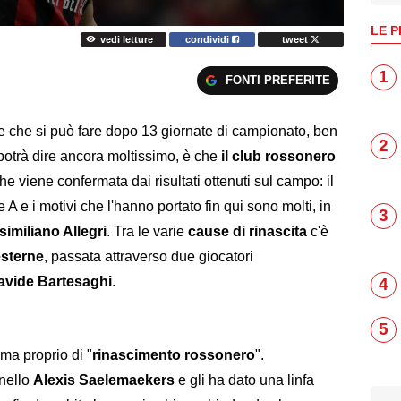
LE P
vedi letture
condividi
tweet
1
FONTI PREFERITE
ne che si può fare dopo 13 giornate di campionato, ben
2
potrà dire ancora moltissimo, è che
il club rossonero
he viene confermata dai risultati ottenuti sul campo: il
e A e i motivi che l'hanno portato fin qui sono molti, in
3
imiliano Allegri
. Tra le varie
cause di rinascita
c'è
esterne
, passata attraverso due giocatori
avide Bartesaghi
.
4
5
 ma proprio di "
rinascimento rossonero
".
anello
Alexis Saelemaekers
e gli ha dato una linfa