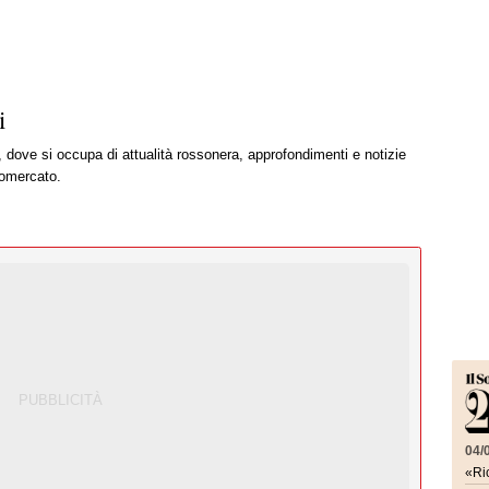
i
, dove si occupa di attualità rossonera, approfondimenti e notizie
iomercato.
04/
«Ric