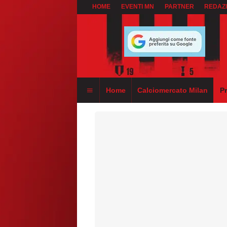
HOME
EVENTI MN
PARTNER
REDAZ
Home
Calciomercato Milan
P