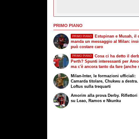
PRIMO PIANO
Estupinan e Musah, il 
PRIMO PIANO
manda un messaggio al Milan: insi
può costare caro
Cosa ci ha detto il derb
PRIMO PIANO
Perth? Spunti interessanti per Amo
ma c'è ancora tanto da fare (anche 
mercato)
Milan-Inter, le formazioni ufficiali:
Camarda titolare, Chukwu a destra.
Loftus sulla trequarti
Amorim alla prova Derby. Riflettori 
su Leao, Ramos e Nkunku