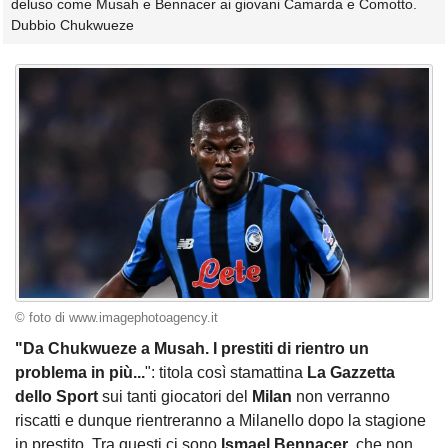
deluso come Musah e Bennacer ai giovani Camarda e Comotto.
Dubbio Chukwueze
© foto di www.imagephotoagency.it
"Da Chukwueze a Musah. I prestiti di rientro un
problema in più...
": titola così stamattina
La Gazzetta
dello Sport
sui tanti giocatori del
Milan
non verranno
riscatti e dunque rientreranno a Milanello dopo la stagione
in prestito. Tra questi ci sono
Ismael
Bennacer
, che non