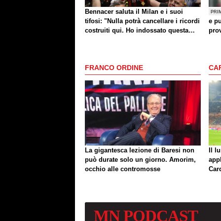
Bennacer saluta il Milan e i suoi
PRI
tifosi: "Nulla potrà cancellare i ricordi
e pu
costruiti qui. Ho indossato questa
prov
maglia con orgoglio"
FRANCO ORDINE
CA
La gigantesca lezione di Baresi non
Il l
può durate solo un giorno. Amorim,
app
occhio alle contromosse
Car
MN
PODCAST