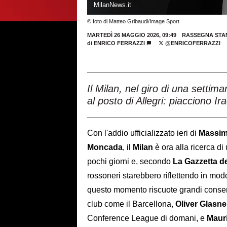
MilanNews.it
© foto di Matteo Gribaudi/Image Sport
MARTEDÌ 26 MAGGIO 2026, 09:49
RASSEGNA STA
di
ENRICO FERRAZZI
@ENRICOFERRAZZI
Il Milan, nel giro di una settim
al posto di Allegri: piacciono I
Con l'addio ufficializzato ieri di
Massimi
Moncada
, il
Milan
è ora alla ricerca di
pochi giorni e, secondo
La Gazzetta de
rossoneri starebbero riflettendo in mod
questo momento riscuote grandi consen
club come il Barcellona,
Oliver
Glasne
Conference League di domani, e
Mauri