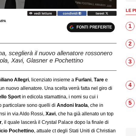
LE P
vedi letture
condividi
tweet
MPA
1
FONTI PREFERITE
2
ana, sceglierà il nuovo allenatore rossonero
raola, Xavi, Glasner e Pochettino
3
liano Allegri
, licenziato insieme a
Furlani
,
Tare
e
4
 un nuovo allenatore. Una scelta verrà fatta nel giro di
llo Sport
in edicola stamattina, i nomi su cui i
5
o particolare sono quelli di
Andoni Iraola
, che in
si in via Aldo Rossi,
Xavi
, che ha già allenato un top
r
, il quale lascerà il Crystal Palace dopo la finale di
cio Pochettino
, attuale ct degli Stati Uniti di Christian