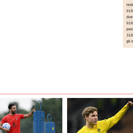
rest
01/
due
01/
pass
31/
gli 