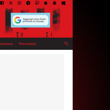
mmesse
Pronostici