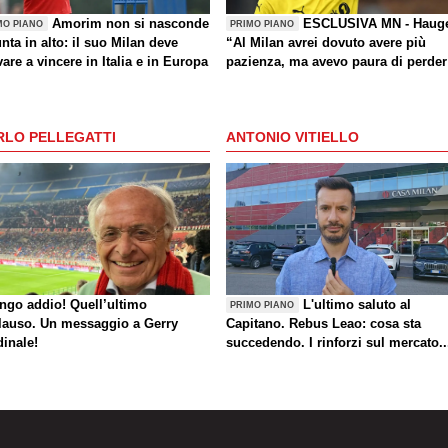
Amorim non si nasconde
ESCLUSIVA MN - Haug
MO PIANO
PRIMO PIANO
nta in alto: il suo Milan deve
“Al Milan avrei dovuto avere più
are a vincere in Italia e in Europa
pazienza, ma avevo paura di perder
la Nazionale. La crisi? Sono sicuro
che tornerete grandi. Bellissimo
segnare all’Inter con il Bodø. Torna
RLO PELLEGATTI
ANTONIO VITIELLO
un giorno? Magari. Forza Milan!”
ungo addio! Quell’ultimo
L'ultimo saluto al
PRIMO PIANO
lauso. Un messaggio a Gerry
Capitano. Rebus Leao: cosa sta
dinale!
succedendo. I rinforzi sul mercato..