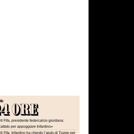
08
Fifa, presidente federcalcio giordana:
attato per appoggiare Infantino»
08
Fifa, Infantino ha chiesto l’aiuto di Trump per