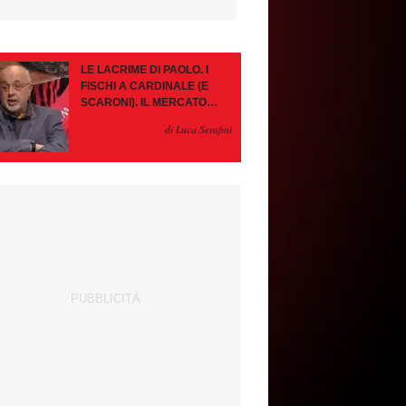
LE LACRIME DI PAOLO. I
FISCHI A CARDINALE (E
SCARONI). IL MERCATO
IMMOBILE. LEAO, SE VA
di Luca Serafini
PAZIENZA, SE RESTA È
MEGLIO