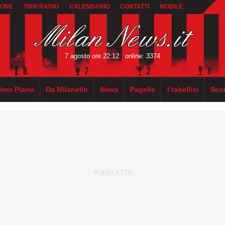
IONE
TMW RADIO
CALENDARIO
CONTATTI
MOBILE
7 agosto ore 22:12
online: 3374
rimo Piano
Da Milanello
News
Pagelle
I tabellini
Sco