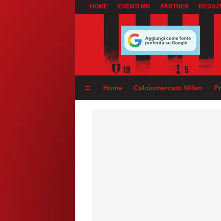
HOME
EVENTI MN
PARTNER
REDAZ
Home
Calciomercato Milan
P