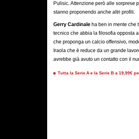
Pulisic. Attenzione però alle sorprese p
stanno proponendo anche altri profili.
Gerry Cardinale
ha ben in mente che tip
tecnico che abbia la filosofia opposta 
che proponga un calcio offensivo, mode
Iraola che è reduce da un grande lavo
avrebbe già avuto un contatto con il n
Tutta la Serie A e la Serie B a 19,99€ p