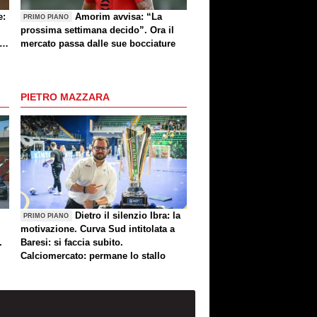
e:
Amorim avvisa: “La
PRIMO PIANO
prossima settimana decido”. Ora il
e
mercato passa dalle sue bocciature
re
PIETRO MAZZARA
Dietro il silenzio Ibra: la
PRIMO PIANO
motivazione. Curva Sud intitolata a
.
Baresi: si faccia subito.
Calciomercato: permane lo stallo