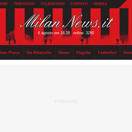
IONE
TMW RADIO
CALENDARIO
CONTATTI
MOBILE
6 agosto ore 18:28
online: 3280
rimo Piano
Da Milanello
News
Pagelle
I tabellini
Sco