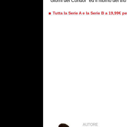
"Giorni del Condor" ed il ritorno del trio
Tutta la Serie A e la Serie B a 19,99€ p
AUTORE