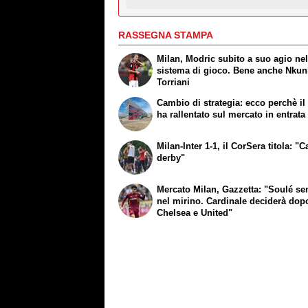
RASSEGNA STAMPA
Milan, Modric subito a suo agio ne
sistema di gioco. Bene anche Nkun
Torriani
Cambio di strategia: ecco perchè il
ha rallentato sul mercato in entrata
Milan-Inter 1-1, il CorSera titola: "C
derby"
Mercato Milan, Gazzetta: "Soulé s
nel mirino. Cardinale deciderà dop
Chelsea e United"