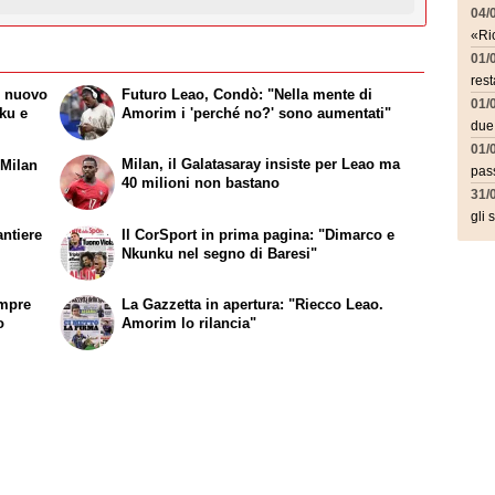
04/
«Ric
01/
rest
l nuovo
Futuro Leao, Condò: "Nella mente di
01/
ku e
Amorim i 'perché no?' sono aumentati"
due
01/
Milan, il Galatasaray insiste per Leao ma
 Milan
pass
40 milioni non bastano
31/
gli 
antiere
Il CorSport in prima pagina: "Dimarco e
Nkunku nel segno di Baresi"
empre
La Gazzetta in apertura: "Riecco Leao.
o
Amorim lo rilancia"