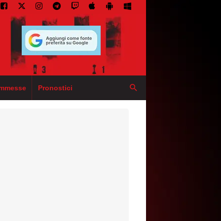
mmesse
Pronostici