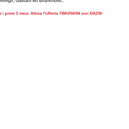
 Allegri, Galliani ed Ibrahimovic.
er i primi 3 mesi. Attiva l'offerta TIMVISION con DAZN!