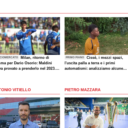
Milan, ritorno di
Cissè, i mezzi spazi,
CIOMERCATO
PRIMO PIANO
mma per Dario Osorio: Maldini
l'uscita palla a terra e i primi
va provato a prenderlo nel 2023.
automatismi: analizziamo alcune
iera, caratteristiche e le parole di
indicazioni di Milan-Inter
er
ONIO VITIELLO
PIETRO MAZZARA