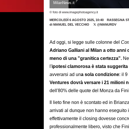
MilanNews.it
© foto di www.imagephotoagency.it
MERCOLEDÌ 6 AGOSTO 2025, 10:40
RASSEGNA S
di
MANUEL DEL VECCHIO
@MANURDV
Ad oggi, si legge sulle colonne del
Cor
Adriano Galliani al Milan a otto ann
meno di una "granitica certezza".
Nel
l'
ipotesi clamorosa è stata suggerita
avverarsi ad un
a sola condizione
: il 
Ventures dovrà versare i 21 milioni 
dell'80% delle quote del Monza da Fini
Il lieto fine non è scontato ed in Brianza
arrivati al dunque non hanno eseguito i 
effettivamente il closing dovesse concre
professionalmente libero, visto che Fini