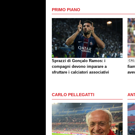
PRIMO PIANO
Sprazzi di Gonçalo Ramos: i
CAL
compagni devono imparare a
fia
sfruttare i calciatori associativi
ave
Carr
Kja
CARLO PELLEGATTI
ANT