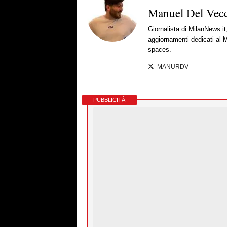
Manuel Del Vec
Giornalista di MilanNews.it
aggiornamenti dedicati al M
spaces.
MANURDV
PUBBLICITÀ