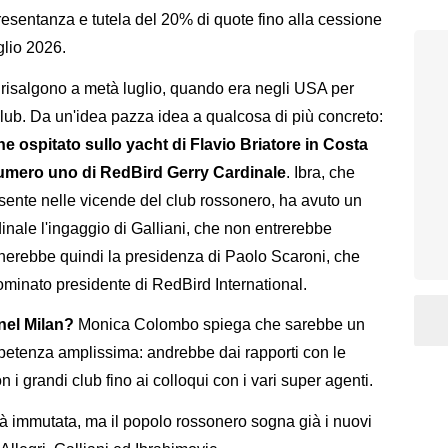
sentanza e tutela del 20% di quote fino alla cessione
glio 2026.
n risalgono a metà luglio, quando era negli USA per
Club. Da un'idea pazza idea a qualcosa di più concreto:
e ospitato sullo yacht di Flavio Briatore in Costa
numero uno di RedBird Gerry Cardinale
. Ibra, che
ente nelle vicende del club rossonero, ha avuto un
ale l'ingaggio di Galliani, che non entrerebbe
herebbe quindi la presidenza di Paolo Scaroni, che
ominato presidente di RedBird International.
nel Milan?
Monica Colombo spiega che sarebbe un
petenza amplissima: andrebbe dai rapporti con le
n i grandi club fino ai colloqui con i vari super agenti.
rà immutata, ma il popolo rossonero sogna già i nuovi