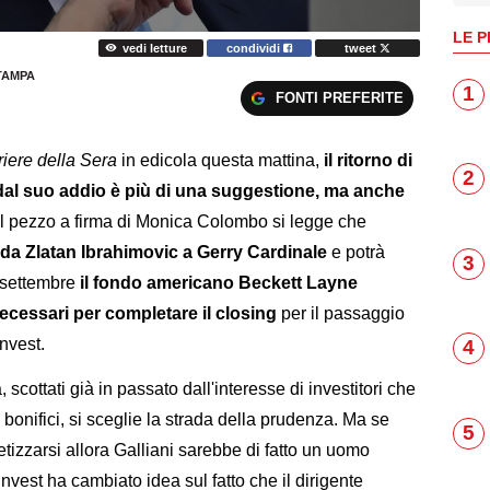
LE P
vedi letture
condividi
tweet
TAMPA
1
FONTI PREFERITE
riere della Sera
in edicola questa mattina,
il ritorno di
2
i dal suo addio è più di una suggestione, ma anche
 pezzo a firma di Monica Colombo si legge che
 da Zlatan Ibrahimovic a Gerry Cardinale
e potrà
3
9 settembre
il fondo americano Beckett Layne
necessari per completare il closing
per il passaggio
nvest.
4
, scottati già in passato dall'interesse di investitori che
bonifici, si sceglie la strada della prudenza. Ma se
5
tizzarsi allora Galliani sarebbe di fatto un uomo
nvest ha cambiato idea sul fatto che il dirigente