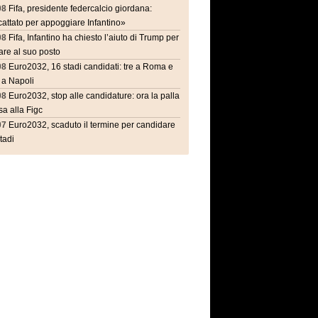
08
Fifa, presidente federcalcio giordana:
attato per appoggiare Infantino»
08
Fifa, Infantino ha chiesto l’aiuto di Trump per
are al suo posto
08
Euro2032, 16 stadi candidati: tre a Roma e
 a Napoli
08
Euro2032, stop alle candidature: ora la palla
a alla Figc
07
Euro2032, scaduto il termine per candidare
stadi