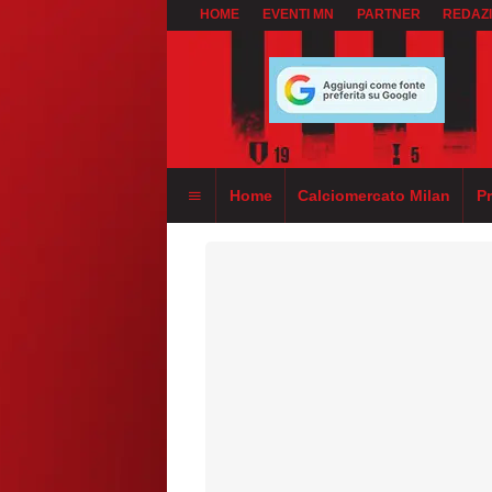
HOME
EVENTI MN
PARTNER
REDAZ
Home
Calciomercato Milan
P