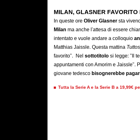
MILAN, GLASNER FAVORITO 
In queste ore
Oliver Glasner
sta vivend
Milan
ma anche l'attesa di essere chiam
intentato e vuole andare a colloquio
an
Matthias Jaissle. Questa mattina
Tuttos
favorito". Nel
sottotitolo
si legge: "Il t
appuntamenti con Amorim e Jaissle". Piac
giovane tedesco
bisognerebbe pagare 
Tutta la Serie A e la Serie B a 19,99€ p