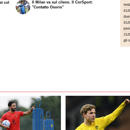
Il Milan va sul cileno. Il CorSport:
st col
rest
"Contatto Osorio"
01/
due
01/
pass
31/
gli 