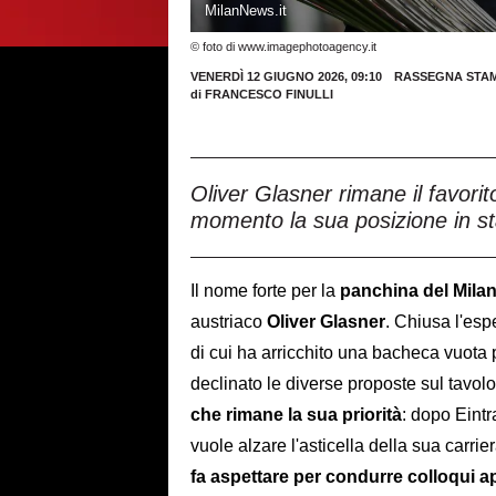
MilanNews.it
© foto di www.imagephotoagency.it
VENERDÌ 12 GIUGNO 2026, 09:10
RASSEGNA STA
di
FRANCESCO FINULLI
Oliver Glasner rimane il favori
momento la sua posizione in st
Il nome forte per la
panchina del Mila
austriaco
Oliver Glasner
. Chiusa l'esp
di cui ha arricchito una bacheca vuota pr
declinato le diverse proposte sul tavol
che rimane la sua priorità
: dopo Eintr
vuole alzare l'asticella della sua carrie
fa aspettare per condurre colloqui ap