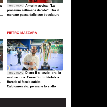
e:
Amorim avvisa: “La
PRIMO PIANO
prossima settimana decido”. Ora il
e
mercato passa dalle sue bocciature
re
PIETRO MAZZARA
Dietro il silenzio Ibra: la
PRIMO PIANO
motivazione. Curva Sud intitolata a
.
Baresi: si faccia subito.
Calciomercato: permane lo stallo