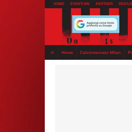
HOME
EVENTI MN
PARTNER
REDAZ
Home
Calciomercato Milan
P