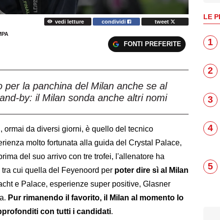
LE P
vedi letture
condividi
tweet
MPA
1
FONTI PREFERITE
2
to per la panchina del Milan anche se al
and-by: il Milan sonda anche altri nomi
3
4
n
, ormai da diversi giorni, è quello del tecnico
erienza molto fortunata alla guida del Crystal Palace,
ima del suo arrivo con tre trofei, l'allenatore ha
5
o tra cui quella del Feyenoord per
poter dire sì al Milan
acht e Palace, esperienze super positive, Glasner
ra.
Pur rimanendo il favorito, il Milan al momento lo
profonditi con tutti i candidati
.