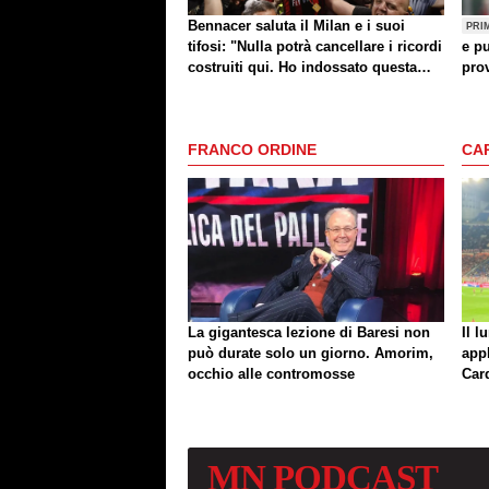
Bennacer saluta il Milan e i suoi
PRI
tifosi: "Nulla potrà cancellare i ricordi
e pu
costruiti qui. Ho indossato questa
prov
maglia con orgoglio"
FRANCO ORDINE
CA
La gigantesca lezione di Baresi non
Il l
può durate solo un giorno. Amorim,
app
occhio alle contromosse
Car
MN
PODCAST