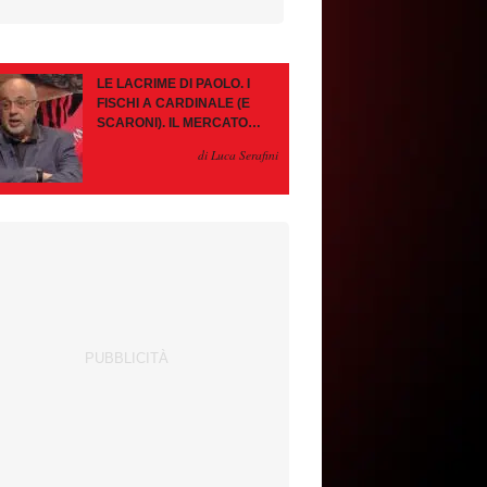
LE LACRIME DI PAOLO. I
FISCHI A CARDINALE (E
SCARONI). IL MERCATO
IMMOBILE. LEAO, SE VA
di Luca Serafini
PAZIENZA, SE RESTA È
MEGLIO