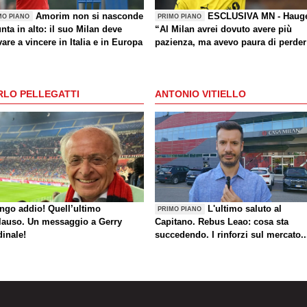
Amorim non si nasconde
ESCLUSIVA MN - Haug
MO PIANO
PRIMO PIANO
nta in alto: il suo Milan deve
“Al Milan avrei dovuto avere più
are a vincere in Italia e in Europa
pazienza, ma avevo paura di perder
la Nazionale. La crisi? Sono sicuro
che tornerete grandi. Bellissimo
segnare all’Inter con il Bodø. Torna
RLO PELLEGATTI
ANTONIO VITIELLO
un giorno? Magari. Forza Milan!”
ungo addio! Quell’ultimo
L'ultimo saluto al
PRIMO PIANO
lauso. Un messaggio a Gerry
Capitano. Rebus Leao: cosa sta
dinale!
succedendo. I rinforzi sul mercato..