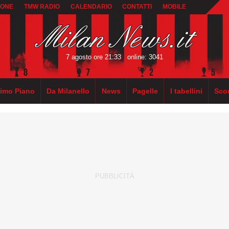
IONE
TMW RADIO
CALENDARIO
CONTATTI
MOBILE
7 agosto ore 21:33
online: 3041
rimo Piano
Da Milanello
News
Pagelle
I tabellini
Sco