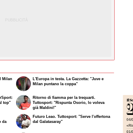
l Milan
L'Europa in testa. La Gazzetta: "Juve e
Milan puntano la coppa"
rSport:
Ritorno di fiamma per la trequarti.
al top"
Tuttosport: "Rispunta Osorio, lo voleva
già Maldini!"
Futuro Leao. Tuttosport: "Serve l'offertona
04/
o da
dal Galatasaray"
«Ric
01/