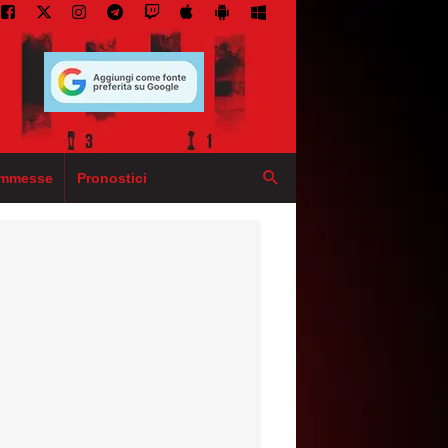
mmesse
Pronostici