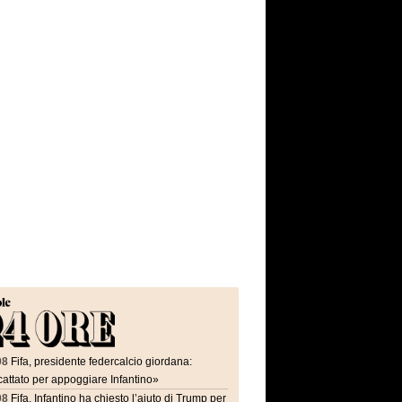
08
Fifa, presidente federcalcio giordana:
attato per appoggiare Infantino»
08
Fifa, Infantino ha chiesto l’aiuto di Trump per