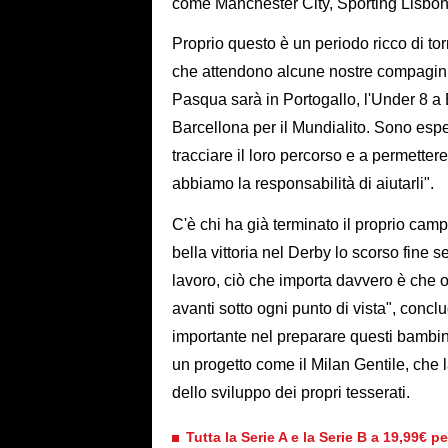
come Manchester City, Sporting Lisbon
Proprio questo è un periodo ricco di tor
che attendono alcune nostre compagini
Pasqua sarà in Portogallo, l'Under 8 a
Barcellona per il Mundialito. Sono espe
tracciare il loro percorso e a permetter
abbiamo la responsabilità di aiutarli".
C'è chi ha già terminato il proprio cam
bella vittoria nel Derby lo scorso fine s
lavoro, ciò che importa davvero è che o
avanti sotto ogni punto di vista", con
importante nel preparare questi bambini 
un progetto come il Milan Gentile, che 
dello sviluppo dei propri tesserati.
Tutta la Serie A e la Serie B a 19,99€ p