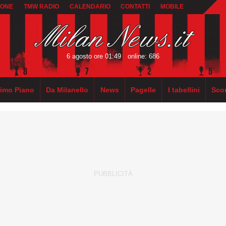
IONE
TMW RADIO
CALENDARIO
CONTATTI
MOBILE
6 agosto ore 01:49
online: 686
rimo Piano
Da Milanello
News
Pagelle
I tabellini
Sco