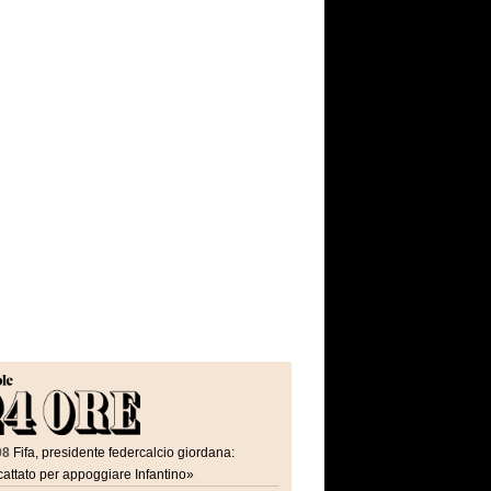
08
Fifa, presidente federcalcio giordana:
attato per appoggiare Infantino»