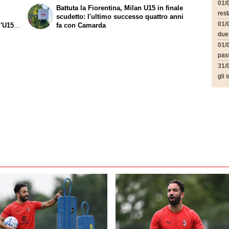
01/
l
Battuta la Fiorentina, Milan U15 in finale
rest
scudetto: l'ultimo successo quattro anni
01/
l'U15
fa con Camarda
due
01/
pass
31/
gli 