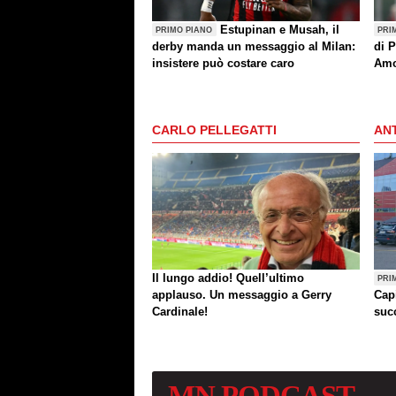
Estupinan e Musah, il
PRIMO PIANO
PRI
derby manda un messaggio al Milan:
di P
insistere può costare caro
Amo
(an
CARLO PELLEGATTI
ANT
Il lungo addio! Quell’ultimo
PRI
applauso. Un messaggio a Gerry
Cap
Cardinale!
succ
MN
PODCAST