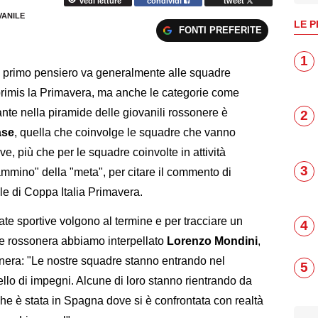
vedi letture
condividi
tweet
VANILE
LE P
FONTI PREFERITE
1
l primo pensiero va generalmente alle squadre
primis la Primavera, ma anche le categorie come
nte nella piramide delle giovanili rossonere è
2
ase
, quella che coinvolge le squadre che vanno
e, più che per le squadre coinvolte in attività
3
cammino" della "meta", per citare il commento di
e di Coppa Italia Primavera.
nate sportive volgono al termine e per tracciare un
4
ase rossonera abbiamo interpellato
Lorenzo
Mondini
,
onera: "Le nostre squadre stanno entrando nel
5
ello di impegni. Alcune di loro stanno rientrando da
che è stata in Spagna dove si è confrontata con realtà