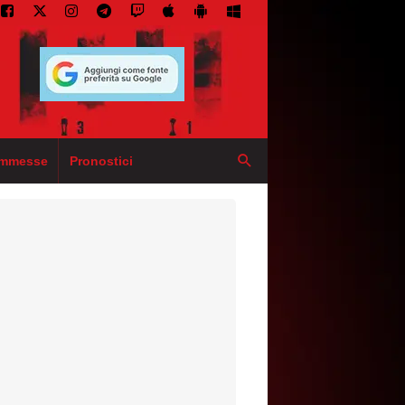
mmesse
Pronostici