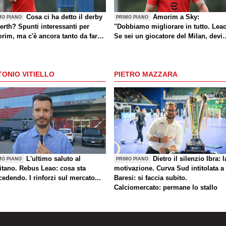
Cosa ci ha detto il derby
Amorim a Sky:
MO PIANO
PRIMO PIANO
erth? Spunti interessanti per
"Dobbiamo migliorare in tutto. Lea
rim, ma c'è ancora tanto da fare
Se sei un giocatore del Milan, devi
che sul mercato)
divertirti"
ONIO VITIELLO
PIETRO MAZZARA
L'ultimo saluto al
Dietro il silenzio Ibra: l
MO PIANO
PRIMO PIANO
itano. Rebus Leao: cosa sta
motivazione. Curva Sud intitolata a
edendo. I rinforzi sul mercato...
Baresi: si faccia subito.
Calciomercato: permane lo stallo