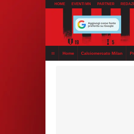
HOME
EVENTI MN
PARTNER
REDAZ
Home
Calciomercato Milan
P