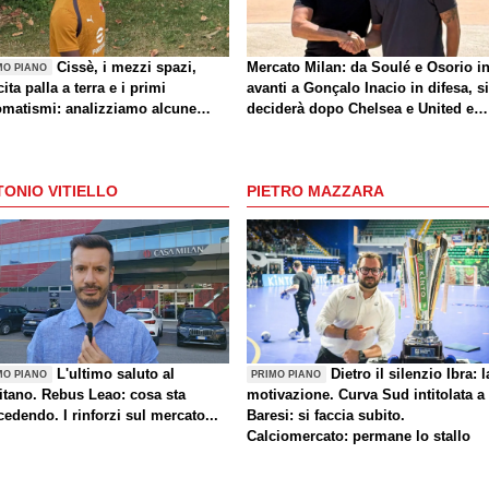
Cissè, i mezzi spazi,
Mercato Milan: da Soulé e Osorio i
MO PIANO
cita palla a terra e i primi
avanti a Gonçalo Inacio in difesa, si
omatismi: analizziamo alcune
deciderà dopo Chelsea e United e
cazioni di Milan-Inter
dopo le cessioni. La situazione
ONIO VITIELLO
PIETRO MAZZARA
L'ultimo saluto al
Dietro il silenzio Ibra: l
MO PIANO
PRIMO PIANO
itano. Rebus Leao: cosa sta
motivazione. Curva Sud intitolata a
edendo. I rinforzi sul mercato...
Baresi: si faccia subito.
Calciomercato: permane lo stallo