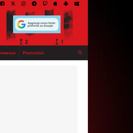
mmesse
Pronostici