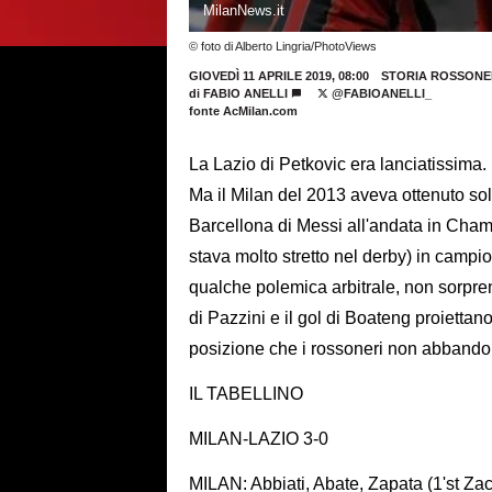
MilanNews.it
© foto di Alberto Lingria/PhotoViews
GIOVEDÌ 11 APRILE 2019, 08:00
STORIA ROSSON
di
FABIO ANELLI
@FABIOANELLI_
fonte AcMilan.com
La Lazio di Petkovic era lanciatissima.
Ma il Milan del 2013 aveva ottenuto solo
Barcellona di Messi all'andata in Champ
stava molto stretto nel derby) in campio
qualche polemica arbitrale, non sorpre
di Pazzini e il gol di Boateng proiettano
posizione che i rossoneri non abbandon
IL TABELLINO
MILAN-LAZIO 3-0
MILAN: Abbiati, Abate, Zapata (1'st Zac