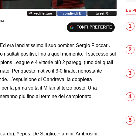
LE P
vedi letture
condividi
tweet
ERA
1
FONTI PREFERITE
 Ed era lanciatissimo il suo bomber, Sergio Floccari.
2
 risultati positivi, fino a quel momento. Il successo sul
ions League e 4 vittorie più 2 pareggi (uno dei quali
nato. Per questo motivo il 3-0 finale, nonostante
3
nde. L'espulsione di Candreva, la doppietta
 per la prima volta il Milan al terzo posto. Una
4
eranno più fino al termine del campionato.
5
cardo), Yepes, De Sciglio, Flamini, Ambrosini,