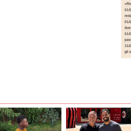
«Ric
01/
rest
01/
due
01/
pass
31/
gli 