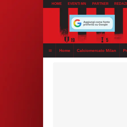
HOME
EVENTI MN
PARTNER
REDAZ
Home
Calciomercato Milan
P