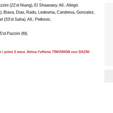
ini (22'st Niang), El Shaarawy. All.: Allegri.
na), Biava, Dias, Radu, Ledesma, Candreva, Gonzalez,
i (33'st Saha). All.: Petkovic.
5'st Pazzini (M).
er i primi 3 mesi. Attiva l'offerta TIMVISION con DAZN!