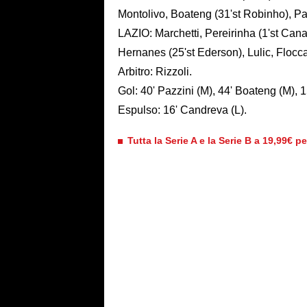
Montolivo, Boateng (31'st Robinho), Pazz
LAZIO: Marchetti, Pereirinha (1'st Ca
Hernanes (25'st Ederson), Lulic, Floccar
Arbitro: Rizzoli.
Gol: 40' Pazzini (M), 44' Boateng (M), 1
Espulso: 16' Candreva (L).
Tutta la Serie A e la Serie B a 19,99€ p