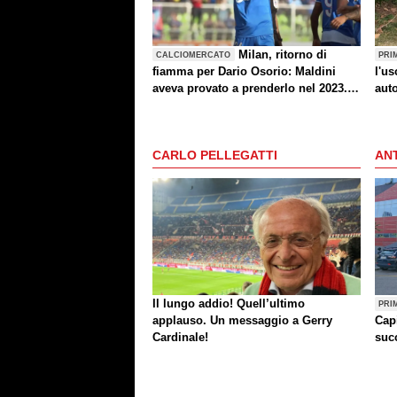
Milan, ritorno di
CALCIOMERCATO
PRI
fiamma per Dario Osorio: Maldini
l'us
aveva provato a prenderlo nel 2023.
aut
Carriera, caratteristiche e le parole di
indi
Kjaer
CARLO PELLEGATTI
ANT
Il lungo addio! Quell’ultimo
PRI
applauso. Un messaggio a Gerry
Cap
Cardinale!
succ