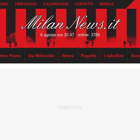
IONE
TMW RADIO
CALENDARIO
CONTATTI
MOBILE
6 agosto ore 16:47
online: 3789
rimo Piano
Da Milanello
News
Pagelle
I tabellini
Sco