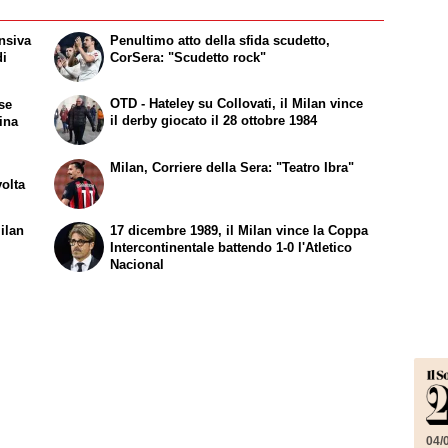
ensiva
Penultimo atto della sfida scudetto,
di
CorSera: "Scudetto rock"
OTD - Hateley su Collovati, il Milan vince
se
il derby giocato il 28 ottobre 1984
tina
Milan, Corriere della Sera: "Teatro Ibra"
olta
ilan
17 dicembre 1989, il Milan vince la Coppa
Intercontinentale battendo 1-0 l'Atletico
Nacional
04/