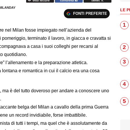
vedi letture
condividi
tweet
MILANDAY
LE P
FONTI PREFERITE
1
re nel Milan fosse impiegato nell’azienda del
 pomeriggio, terminato il lavoro, in giacca e cravatta si
ccompagnava a casa i suoi colleghi per recarsi al
2
o quotidiano.
3
” l’allenamento e la preparazione atletica.
a lontana e romantica in cui il calcio era una cosa
4
ole, ma è del tutto doveroso per andare a conoscere uno
.
5
accante belga del Milan a cavallo della prima Guerra
e un record invidiabile, forse imbattibile.
ista di tutti i tempi, ma quel che è assolutamente da