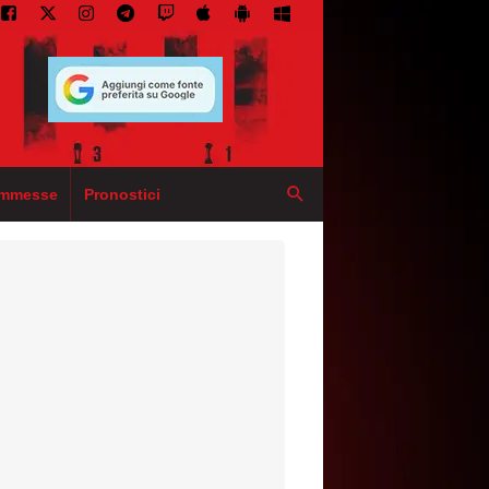
mmesse
Pronostici