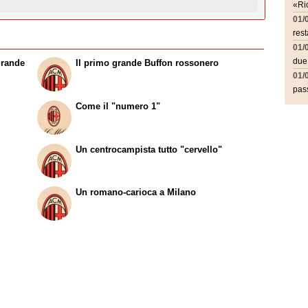
«Ric
01/
rest
01/
due
grande
Il primo grande Buffon rossonero
01/
pass
Come il "numero 1"
Un centrocampista tutto "cervello"
Un romano-carioca a Milano