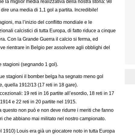
ne la miglior media realizzativa della nostra storia: 98
a dire una media di 1,1 gol a partita. Incredibile!
gioni, ma l’inizio del conflitto mondiale e le
onali calcistici di tutta Europa, di fatto riduce a cinque
nera. Con la Grande Guerra il calcio si ferma, ed
e rientrare in Belgio per assolvere agli obblighi del
e stagioni (segnando 1 gol).
que stagioni il bomber belga ha segnato meno gol
e, quella 1912/13 (17 reti in 18 gare).
ccezionali: 19 reti in 16 partite all’esordio, 18 reti in 17
1914 e 22 reti in 20 partite nel 1915.
ma questo non può e non deve ridurre i meriti che fanno
ri che abbiano mai militato nel nostro campionato.
el 1910) Louis era già un giocatore noto in tutta Europa