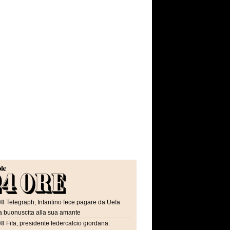
08
Telegraph, Infantino fece pagare da Uefa
a buonuscita alla sua amante
08
Fifa, presidente federcalcio giordana: