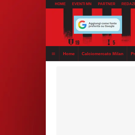
HOME
EVENTI MN
PARTNER
REDAZ
Home
Calciomercato Milan
P