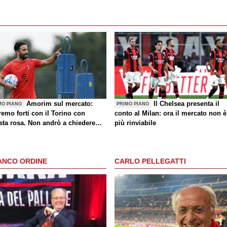
Amorim sul mercato:
Il Chelsea presenta il
MO PIANO
PRIMO PIANO
emo forti con il Torino con
conto al Milan: ora il mercato non è
sta rosa. Non andrò a chiedere
più rinviabile
i giocatori dopo una sconfitta"
ANCO ORDINE
CARLO PELLEGATTI