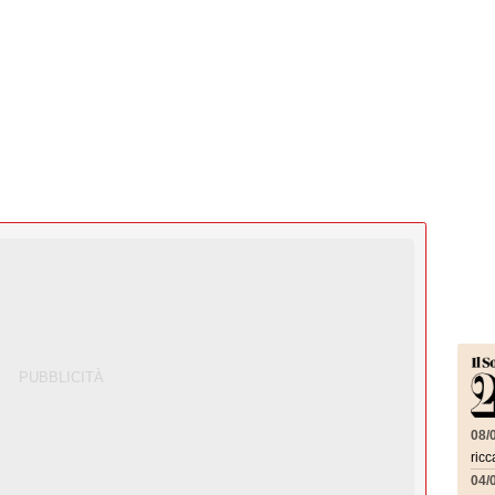
08/
ricc
04/