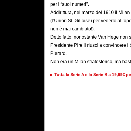
per i “suoi numeri”.
Addirittura, nel marzo del 1910 il Mil
(l’Union St. Gilloise) per vederlo all’op
non è mai cambiato!).
Detto fatto: nonostante Van Hege non si
Presidente Pirelli riuscì a convincere i
Pierard.
Non era un Milan stratosferico, ma bast
Tutta la Serie A e la Serie B a 19,99€ p