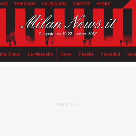
IONE
TMW RADIO
CALENDARIO
CONTATTI
MOBILE
9 agosto ore 10:22
online: 3057
rimo Piano
Da Milanello
News
Pagelle
I tabellini
Sco