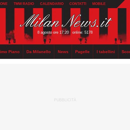
IONE
TMW RADIO
CALENDARIO
CONTATTI
MOBILE
8 agosto ore 17:20
online: 5178
rimo Piano
Da Milanello
News
Pagelle
I tabellini
Sco