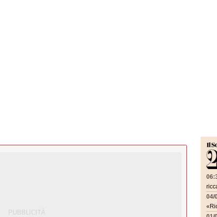
06:
ricc
04/
«Ric
01/