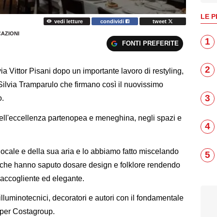
LE P
vedi letture
condividi
tweet
CAZIONI
1
FONTI PREFERITE
2
ia Vittor Pisani dopo un importante lavoro di restyling,
Silvia Tramparulo che firmano così il nuovissimo
3
o.
dell'eccellenza partenopea e meneghina, negli spazi e
4
locale e della sua aria e lo abbiamo fatto miscelando
5
er, che hanno saputo dosare design e folklore rendendo
e accogliente ed elegante.
, illuminotecnici, decoratori e autori con il fondamentale
 per Costagroup.