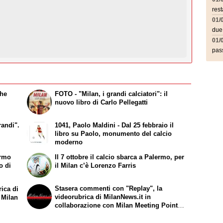
rest
01/
due
01/
pass
che
FOTO - "Milan, i grandi calciatori": il
nuovo libro di Carlo Pellegatti
randi".
1041, Paolo Maldini - Dal 25 febbraio il
libro su Paolo, monumento del calcio
moderno
ermo
Il 7 ottobre il calcio sbarca a Palermo, per
o di
il Milan c’è Lorenzo Farris
Stasera commenti con "Replay", la
rica di
videorubrica di MilanNews.it in
 Milan
collaborazione con Milan Meeting Point: i
dettagli