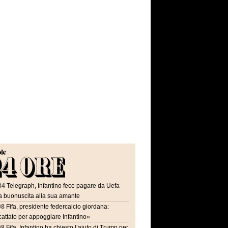
34
Telegraph, Infantino fece pagare da Uefa
a buonuscita alla sua amante
08
Fifa, presidente federcalcio giordana:
attato per appoggiare Infantino»
08
Fifa, Infantino ha chiesto l’aiuto di Trump per