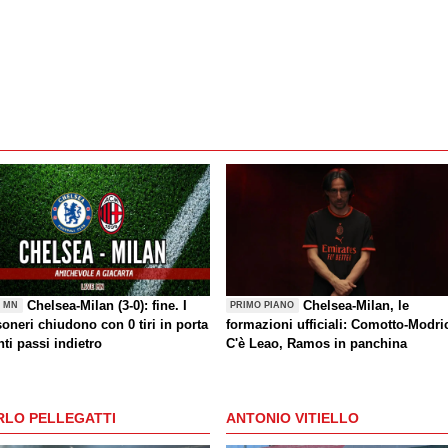
Chelsea-Milan (3-0): fine. I
Chelsea-Milan, le
E MN
PRIMO PIANO
oneri chiudono con 0 tiri in porta
formazioni ufficiali: Comotto-Modri
nti passi indietro
C'è Leao, Ramos in panchina
RLO PELLEGATTI
ANTONIO VITIELLO