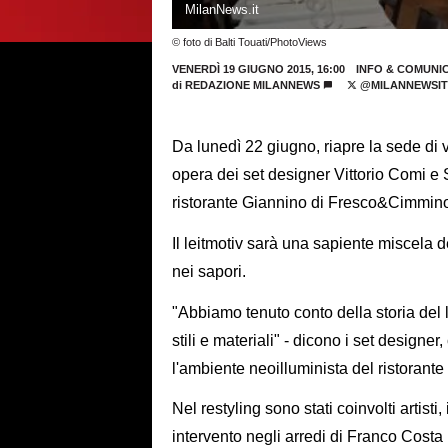
MilanNews.it
© foto di Balti Touati/PhotoViews
VENERDÌ 19 GIUGNO 2015, 16:00
INFO & COMUNI
di
REDAZIONE MILANNEWS
@MILANNEWSIT
Da lunedì 22 giugno, riapre la sede di v
opera dei set designer Vittorio Comi e 
ristorante Giannino di Fresco&Cimmin
Il leitmotiv sarà una sapiente miscela 
nei sapori.
"Abbiamo tenuto conto della storia del 
stili e materiali" - dicono i set design
l'ambiente neoilluminista del ristorant
Nel restyling sono stati coinvolti artisti
intervento negli arredi di Franco Costa