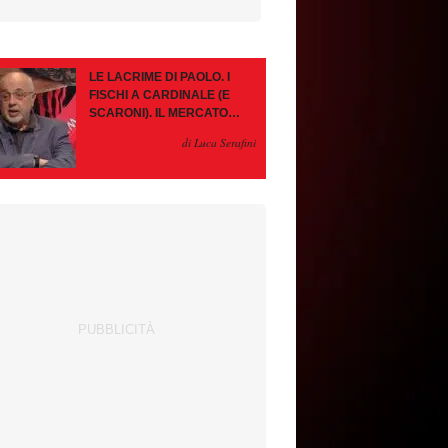
LE LACRIME DI PAOLO. I
FISCHI A CARDINALE (E
SCARONI). IL MERCATO
IMMOBILE. LEAO, SE VA
di Luca Serafini
PAZIENZA, SE RESTA È
MEGLIO