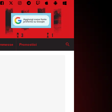
mmesse
Pronostici