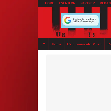
HOME
EVENTI MN
PARTNER
REDAZ
Home
Calciomercato Milan
P