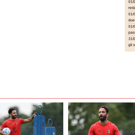
01/
rest
01/
due
01/
pass
31/
gli 