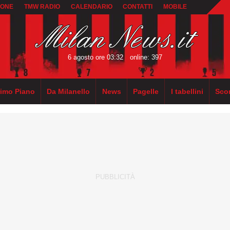
IONE
TMW RADIO
CALENDARIO
CONTATTI
MOBILE
6 agosto ore 03:32
online: 397
rimo Piano
Da Milanello
News
Pagelle
I tabellini
Sco