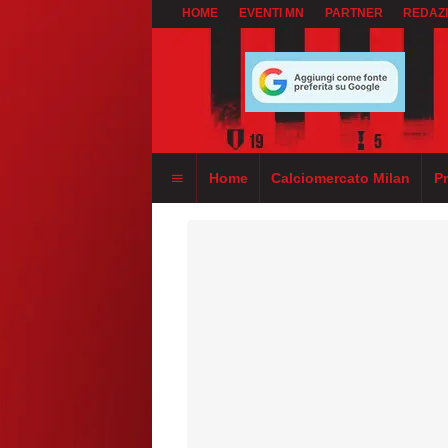
HOME
EVENTI MN
PARTNER
REDAZ
Home
Calciomercato Milan
P