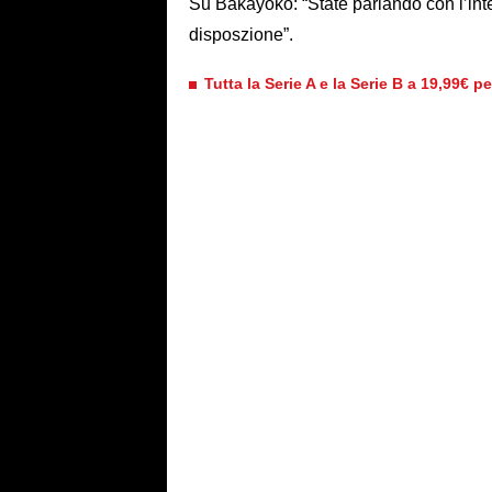
Su Bakayoko: “State parlando con l’inte
disposzione”.
Tutta la Serie A e la Serie B a 19,99€ p