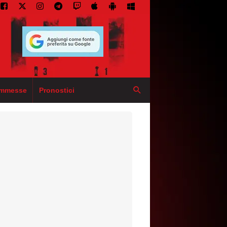
mmesse
Pronostici