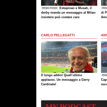
Estupinan e Musah, il
PRIMO PIANO
PRI
derby manda un messaggio al Milan:
di P
insistere può costare caro
Amo
(an
CARLO PELLEGATTI
ANT
Il lungo addio! Quell’ultimo
PRI
applauso. Un messaggio a Gerry
Cap
Cardinale!
succ
MN
PODCAST