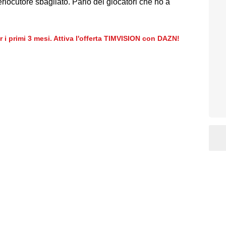
rlocutore sbagliato. Parlo dei giocatori che ho a
er i primi 3 mesi. Attiva l'offerta TIMVISION con DAZN!