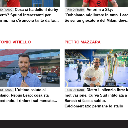
Cosa ci ha detto il derby
Amorim a Sky:
MO PIANO
PRIMO PIANO
erth? Spunti interessanti per
"Dobbiamo migliorare in tutto. Lea
rim, ma c'è ancora tanto da fare
Se sei un giocatore del Milan, devi
che sul mercato)
divertirti"
ONIO VITIELLO
PIETRO MAZZARA
L'ultimo saluto al
Dietro il silenzio Ibra: l
MO PIANO
PRIMO PIANO
itano. Rebus Leao: cosa sta
motivazione. Curva Sud intitolata a
edendo. I rinforzi sul mercato...
Baresi: si faccia subito.
Calciomercato: permane lo stallo