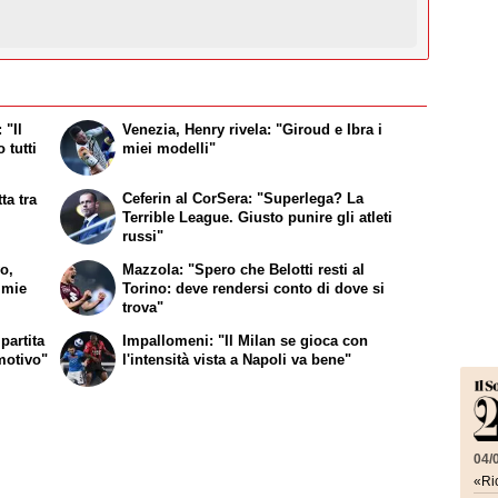
 "Il
Venezia, Henry rivela: "Giroud e Ibra i
 tutti
miei modelli"
Ceferin al CorSera: "Superlega? La
ta tra
Terrible League. Giusto punire gli atleti
russi"
vo,
Mazzola: "Spero che Belotti resti al
 mie
Torino: deve rendersi conto di dove si
trova"
partita
Impallomeni: "Il Milan se gioca con
emotivo"
l'intensità vista a Napoli va bene"
04/
«Ric