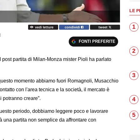
LE P
1
vedi letture
condividi
tweet
E
FONTI PREFERITE
2
 post partita di Milan-Monza mister Pioli ha parlato
3
n questo momento abbiamo fuori Romagnoli, Musacchio
ontatto con l'area tecnica e la società, il mercato è
i potranno creare”.
4
questo periodo, dobbiamo leggere poco e lavorare
5
arà una partita non semplice da affrontare con