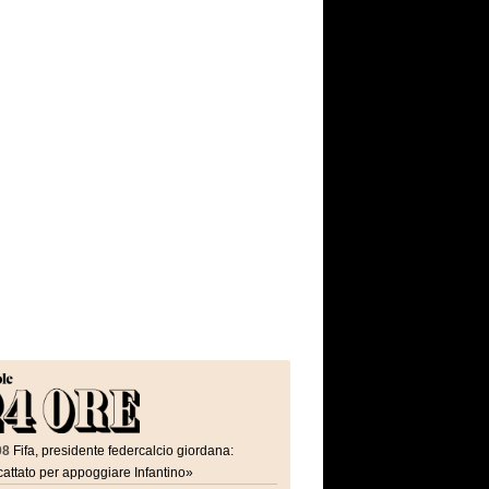
08
Fifa, presidente federcalcio giordana:
attato per appoggiare Infantino»