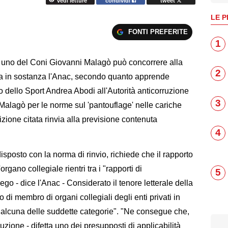
vedi letture
condividi
tweet
LE P
FONTI PREFERITE
1
uno del Coni Giovanni Malagò può concorrere alla
2
ma in sostanza l'Anac, secondo quanto apprende
o dello Sport Andrea Abodi all'Autorità anticorruzione
3
i Malagò per le norme sul 'pantouflage' nelle cariche
izione citata rinvia alla previsione contenuta
4
isposto con la norma di rinvio, richiede che il rapporto
organo collegiale rientri tra i "rapporti di
5
go - dice l'Anac - Considerato il tenore letterale della
o di membro di organi collegiali degli enti privati in
 alcuna delle suddette categorie". "Ne consegue che,
uzione - difetta uno dei presupposti di applicabilità