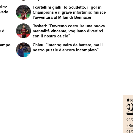
rispetto"
rim:
I cartellini gialli, lo Scudetto, il gol in
 vedo
Champions e il grave infortunio: finisce
l'avventura al Milan di Bennacer
Jashari: "Dovremo costruire una nuova
e di
mentalità vincente, vogliamo divertirci
con il nostro calcio"
 campo
Chivu: "Inter squadra da battere, ma il
nostro puzzle è ancora incompleto"
04/
«Ric
01/