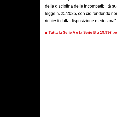
della disciplina delle incompatibilità s
legge n. 25/2025, con ciò rendendo non
richiesti dalla disposizione medesima
Tutta la Serie A e la Serie B a 19,99€ p