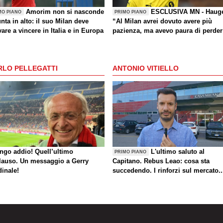
Amorim non si nasconde
ESCLUSIVA MN - Haug
MO PIANO
PRIMO PIANO
nta in alto: il suo Milan deve
“Al Milan avrei dovuto avere più
are a vincere in Italia e in Europa
pazienza, ma avevo paura di perder
la Nazionale. La crisi? Sono sicuro
che tornerete grandi. Bellissimo
segnare all’Inter con il Bodø. Torna
RLO PELLEGATTI
ANTONIO VITIELLO
un giorno? Magari. Forza Milan!”
ungo addio! Quell’ultimo
L'ultimo saluto al
PRIMO PIANO
lauso. Un messaggio a Gerry
Capitano. Rebus Leao: cosa sta
dinale!
succedendo. I rinforzi sul mercato..