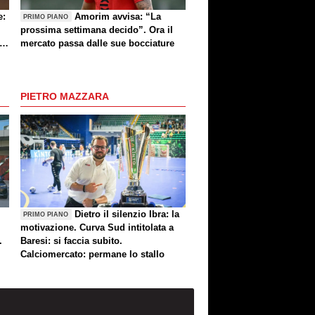
e:
Amorim avvisa: “La
PRIMO PIANO
prossima settimana decido”. Ora il
e
mercato passa dalle sue bocciature
re
PIETRO MAZZARA
Dietro il silenzio Ibra: la
PRIMO PIANO
motivazione. Curva Sud intitolata a
.
Baresi: si faccia subito.
Calciomercato: permane lo stallo