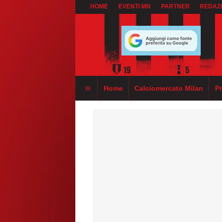
HOME
EVENTI MN
PARTNER
REDAZ
Home
Calciomercato Milan
P