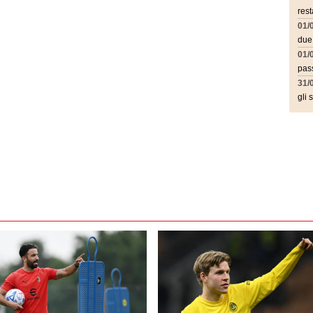
rest
01/
due
01/
pass
31/
gli 