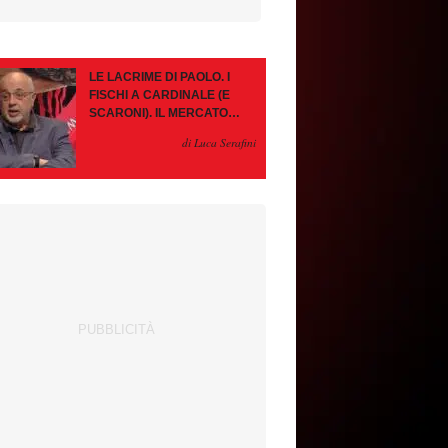
LE LACRIME DI PAOLO. I
FISCHI A CARDINALE (E
SCARONI). IL MERCATO
IMMOBILE. LEAO, SE VA
di Luca Serafini
PAZIENZA, SE RESTA È
MEGLIO