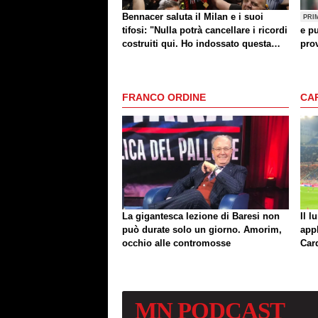
Bennacer saluta il Milan e i suoi
PRI
tifosi: "Nulla potrà cancellare i ricordi
e pu
costruiti qui. Ho indossato questa
prov
maglia con orgoglio"
FRANCO ORDINE
CA
La gigantesca lezione di Baresi non
Il l
può durate solo un giorno. Amorim,
app
occhio alle contromosse
Car
MN
PODCAST