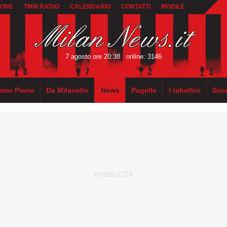
IONE
TMW RADIO
CALENDARIO
CONTATTI
MOBILE
7 agosto ore 20:38
online: 3146
rimo Piano
Da Milanello
News
Pagelle
I tabellini
Sco