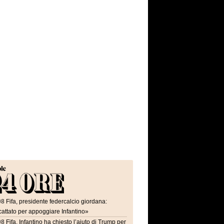
08
Fifa, presidente federcalcio giordana:
attato per appoggiare Infantino»
08
Fifa, Infantino ha chiesto l’aiuto di Trump per