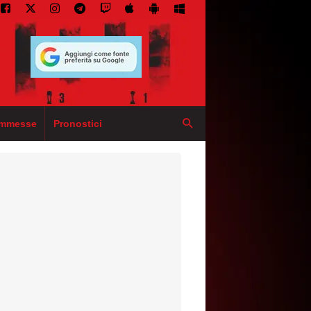
mmesse
Pronostici