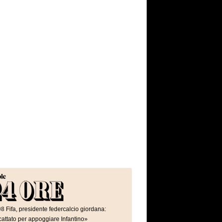
08
Fifa, presidente federcalcio giordana:
attato per appoggiare Infantino»