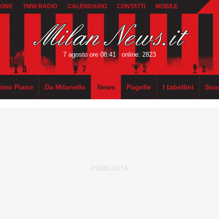
IONE
TMW RADIO
CALENDARIO
CONTATTI
MOBILE
7 agosto ore 08:41
online: 2823
rimo Piano
Da Milanello
News
Pagelle
I tabellini
Sco