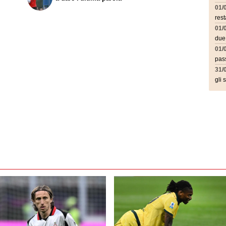
01/
rest
01/
due
01/
pass
31/
gli 