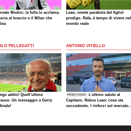
rnato Modric: la folla lo acclama,
Leao, niente parabola del figliol
ascia al braccio e il Milan che
prodigo. Rafa, è tempo di vivere nel
bia
mondo reale
RLO PELLEGATTI
ANTONIO VITIELLO
ungo addio! Quell’ultimo
L'ultimo saluto al
PRIMO PIANO
lauso. Un messaggio a Gerry
Capitano. Rebus Leao: cosa sta
dinale!
succedendo. I rinforzi sul mercato..