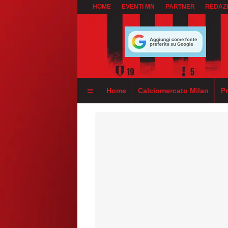
HOME
EVENTI MN
PARTNER
REDAZ
Home
Calciomercato Milan
P