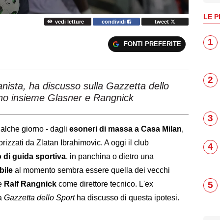
LE P
vedi letture
condividi
tweet
1
FONTI PREFERITE
2
anista, ha discusso sulla Gazzetta dello
vino insieme Glasner e Rangnick
3
alche giorno - dagli
esoneri di massa a Casa Milan
,
izzati da Zlatan Ibrahimovic. A oggi il club
4
 di guida sportiva
, in panchina o dietro una
bile
al momento sembra essere quella dei vecchi
 e
Ralf Rangnick
come direttore tecnico. L'ex
5
a
Gazzetta dello Sport
ha discusso di questa ipotesi.