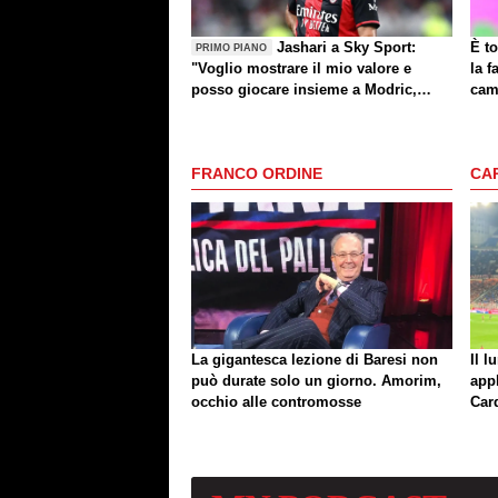
Jashari a Sky Sport:
È to
PRIMO PIANO
"Voglio mostrare il mio valore e
la f
posso giocare insieme a Modric,
cam
Amorim ha portato un'energia e
mentalità diversa"
FRANCO ORDINE
CA
La gigantesca lezione di Baresi non
Il l
può durate solo un giorno. Amorim,
app
occhio alle contromosse
Car