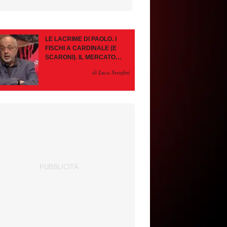
LE LACRIME DI PAOLO. I
FISCHI A CARDINALE (E
SCARONI). IL MERCATO
IMMOBILE. LEAO, SE VA
di Luca Serafini
PAZIENZA, SE RESTA È
MEGLIO