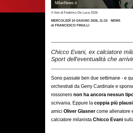
MilanNews.it
© foto di Federico De Luca 2026
MERCOLEDÌ 10 GIUGNO 2026, 11:10
NEWS
di
FRANCESCO FINULLI
Chicco Evani, ex calciatore mil
Sport dell'eventualità che arri
Sono passate ben due settimane - e qu
orchestrati da Gerry Cardinale e sponsor
rossonero
non ha ancora nessun tipo
scrivania. Eppure la
coppia più plausi
amici
Oliver Glasner
come allenatore
calciatore milanista
Chicco Evani
sull