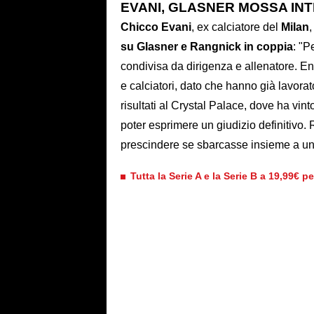
EVANI, GLASNER MOSSA INT
Chicco Evani
, ex calciatore del
Milan
,
su Glasner e Rangnick in coppia
: "P
condivisa da dirigenza e allenatore. Entr
e calciatori, dato che hanno già lavora
risultati al Crystal Palace, dove ha vint
poter esprimere un giudizio definitivo.
prescindere se sbarcasse insieme a u
Tutta la Serie A e la Serie B a 19,99€ p