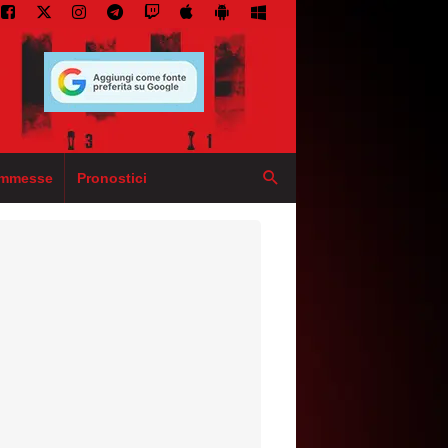
mmesse
Pronostici