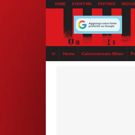
HOME
EVENTI MN
PARTNER
REDAZ
Home
Calciomercato Milan
P