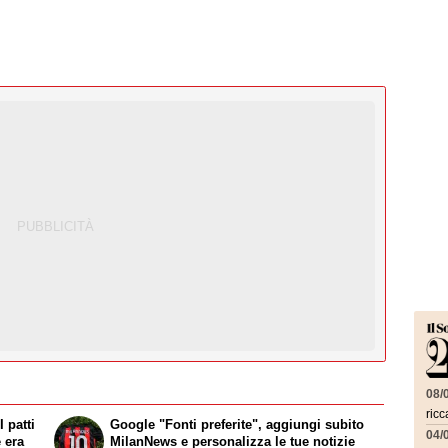
08/
ricc
 patti
Google "Fonti preferite", aggiungi subito
04/
e era
MilanNews e personalizza le tue notizie