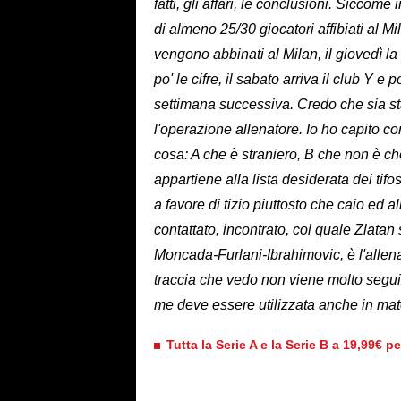
fatti, gli affari, le conclusioni. Siccom
di almeno 25/30 giocatori affibiati al Mi
vengono abbinati al Milan, il giovedì la
po' le cifre, il sabato arriva il club Y e 
settimana successiva. Credo che sia st
l'operazione allenatore. Io ho capito c
cosa: A che è straniero, B che non è 
appartiene alla lista desiderata dei ti
a favore di tizio piuttosto che caio ed a
contattato, incontrato, col quale Zlatan
Moncada-Furlani-Ibrahimovic, è l'alle
traccia che vedo non viene molto seguita
me deve essere utilizzata anche in mate
Tutta la Serie A e la Serie B a 19,99€ p