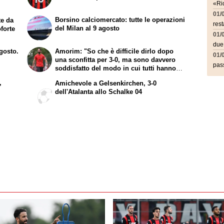
«Ric
01/
Borsino calciomercato: tutte le operazioni
te da
rest
del Milan al 9 agosto
forte
01/
due
agosto.
Amorim: "So che è difficile dirlo dopo
01/
una sconfitta per 3-0, ma sono davvero
pass
soddisfatto del modo in cui tutti hanno
lavorato"
,
Amichevole a Gelsenkirchen, 3-0
dell'Atalanta allo Schalke 04