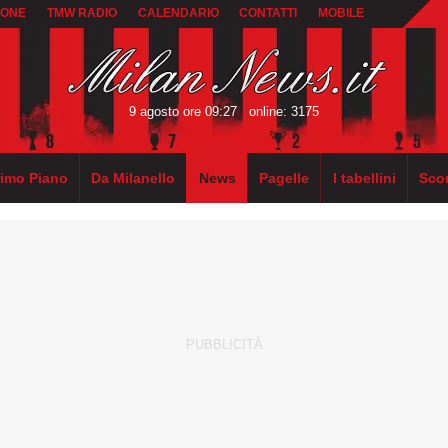
IONE
TMW RADIO
CALENDARIO
CONTATTI
MOBILE
9 agosto ore 09:27
online: 3175
rimo Piano
Da Milanello
News
Pagelle
I tabellini
Sco