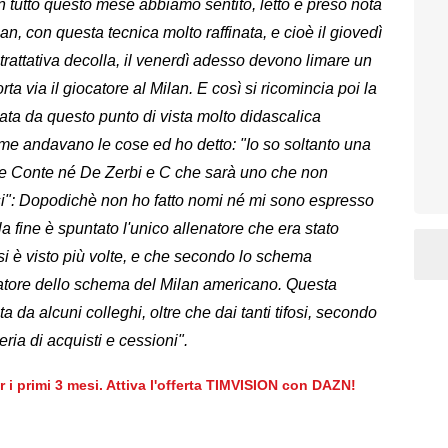
e in tutto questo mese abbiamo sentito, letto e preso nota
lan, con questa tecnica molto raffinata, e cioè il giovedì
 trattativa decolla, il venerdì adesso devono limare un
porta via il giocatore al Milan. E così si ricomincia poi la
ata da questo punto di vista molto didascalica
ome andavano le cose ed ho detto: "Io so soltanto una
che Conte né De Zerbi e C che sarà uno che non
fosi": Dopodichè non ho fatto nomi né mi sono espresso
lla fine è spuntato l'unico allenatore che era stato
 si è visto più volte, e che secondo lo schema
natore dello schema del Milan americano. Questa
 da alcuni colleghi, oltre che dai tanti tifosi, secondo
ria di acquisti e cessioni".
er i primi 3 mesi. Attiva l'offerta TIMVISION con DAZN!