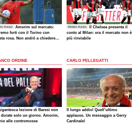
Amorim sul mercato:
Il Chelsea presenta il
MO PIANO
PRIMO PIANO
emo forti con il Torino con
conto al Milan: ora il mercato non è
sta rosa. Non andrò a chiedere
più rinviabile
i giocatori dopo una sconfitta"
ANCO ORDINE
CARLO PELLEGATTI
gigantesca lezione di Baresi non
Il lungo addio! Quell’ultimo
 durate solo un giorno. Amorim,
applauso. Un messaggio a Gerry
hio alle contromosse
Cardinale!