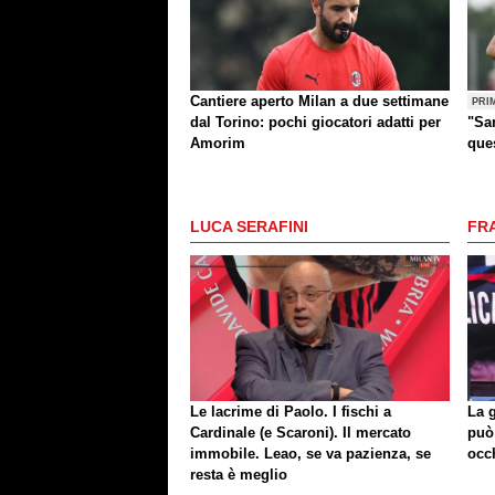
Cantiere aperto Milan a due settimane
PRI
dal Torino: pochi giocatori adatti per
"Sar
Amorim
que
altr
LUCA SERAFINI
FR
Le lacrime di Paolo. I fischi a
La 
Cardinale (e Scaroni). Il mercato
può
immobile. Leao, se va pazienza, se
occ
resta è meglio