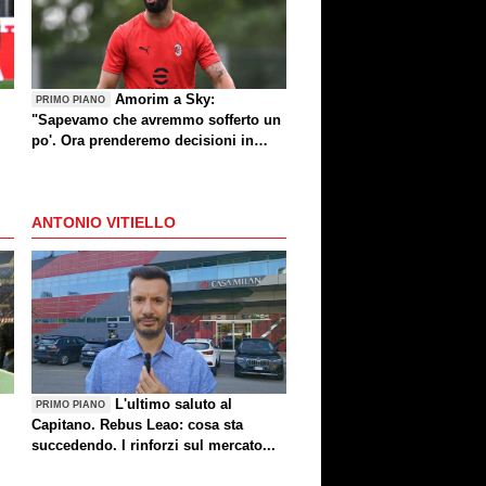
Amorim a Sky:
PRIMO PIANO
"Sapevamo che avremmo sofferto un
po'. Ora prenderemo decisioni in
settimana"
ANTONIO VITIELLO
L'ultimo saluto al
PRIMO PIANO
Capitano. Rebus Leao: cosa sta
succedendo. I rinforzi sul mercato...