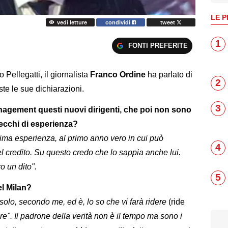
LE P
vedi letture
condividi
tweet
1
FONTI PREFERITE
o Pellegatti, il giornalista
Franco Ordine
ha parlato di
2
ste le sue dichiarazioni.
3
nagement questi nuovi dirigenti, che poi non sono
cchi di esperienza?
ima esperienza, al primo anno vero in cui può
4
el credito. Su questo credo che lo sappia anche lui.
o un dito".
5
el Milan?
solo, secondo me, ed è, lo so che vi farà ridere
(ride
re". Il padrone della verità non è il tempo ma sono i