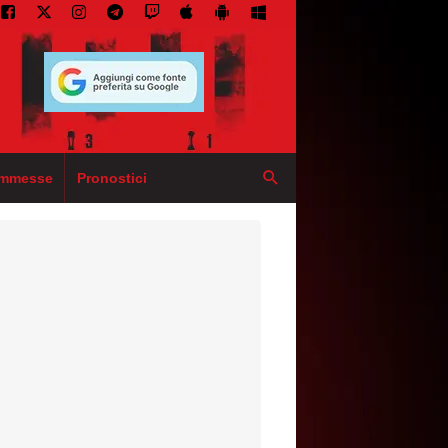
mmesse
Pronostici