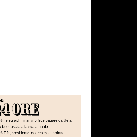
08
Telegraph, Infantino fece pagare da Uefa
a buonuscita alla sua amante
08
Fifa, presidente federcalcio giordana: