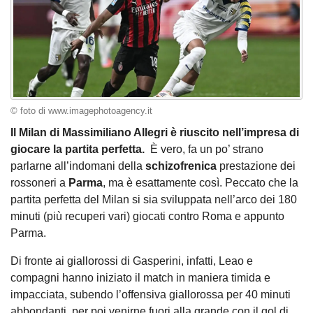
© foto di www.imagephotoagency.it
Il Milan di Massimiliano Allegri è riuscito nell’impresa di
giocare la partita perfetta.
È vero, fa un po’ strano
parlarne all’indomani della
schizofrenica
prestazione dei
rossoneri a
Parma
, ma è esattamente così. Peccato che la
partita perfetta del Milan si sia sviluppata nell’arco dei 180
minuti (più recuperi vari) giocati contro Roma e appunto
Parma.
Di fronte ai giallorossi di Gasperini, infatti, Leao e
compagni hanno iniziato il match in maniera timida e
impacciata, subendo l’offensiva giallorossa per 40 minuti
abbondanti, per poi venirne fuori alla grande con il gol di