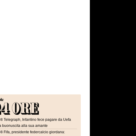
08
Telegraph, Infantino fece pagare da Uefa
a buonuscita alla sua amante
08
Fifa, presidente federcalcio giordana: