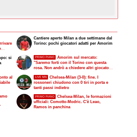
Cantiere aperto Milan a due settimane dal
rrivare
Torino: pochi giocatori adatti per Amorim
e
Amorim sul mercato:
mpo: si
PRIMO PIANO
"Saremo forti con il Torino con questa
a
rosa. Non andrò a chiedere altri giocatori
dopo una sconfitta"
onto al
Chelsea-Milan (3-0): fine. I
LIVE MN
iabile
rossoneri chiudono con 0 tiri in porta e
tanti passi indietro
vamo
Chelsea-Milan, le formazioni
PRIMO PIANO
ufficiali: Comotto-Modric. C'è Leao,
"
Ramos in panchina