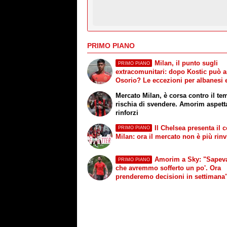
PRIMO PIANO
Milan, il punto sugli
PRIMO PIANO
extracomunitari: dopo Kostic può a
Osorio? Le eccezioni per albanesi 
inglesi
Mercato Milan, è corsa contro il te
rischia di svendere. Amorim aspett
rinforzi
Il Chelsea presenta il c
PRIMO PIANO
Milan: ora il mercato non è più rinv
Amorim a Sky: "Sape
PRIMO PIANO
che avremmo sofferto un po'. Ora
prenderemo decisioni in settimana