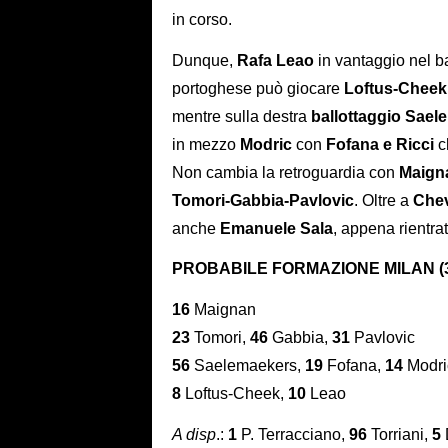
in corso.
Dunque,
Rafa Leao
in vantaggio nel ba
portoghese può giocare
Loftus-Cheek
mentre sulla destra
ballottaggio Sae
in mezzo
Modric
con
Fofana e Ricci
ch
Non cambia la retroguardia con
Maign
Tomori-Gabbia-Pavlovic
. Oltre a
Chev
anche
Emanuele Sala
, appena rientra
PROBABILE FORMAZIONE MILAN (3
16
Maignan
23
Tomori,
46
Gabbia,
31
Pavlovic
56
Saelemaekers,
19
Fofana,
14
Modri
8
Loftus-Cheek,
10
Leao
A disp
.:
1
P. Terracciano,
96
Torriani,
5