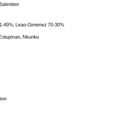
alentien
51-49%, Leao-Gimenez 70-30%
, Estupinan, Nkunku
A
ion