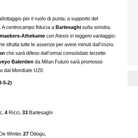
llottaggio per il ruolo di punta: a supporto del
. A centrocampo fiducia a
Bartesaghi
sulla sinistra,
lemaekers-Athekame
con Alexis in leggero vantaggio:
e sfrutta tutte le assenze per avere minuti dall'inizio.
an
che sarà difeso dall'ormai consolidato terzetto
eyo Balentien
da Milan Futuro sarà promosso
to dal Mondiale U20.
-5-2)
c,
4
Ricci,
33
Bartesaghi
De Winter,
27
Odogu,