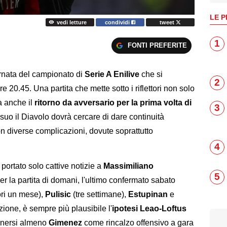
LE P
vedi letture
condividi
tweet
1
FONTI PREFERITE
ornata del campionato di
Serie A Enilive
che si
2
 20.45. Una partita che mette sotto i riflettori non solo
 anche il
ritorno da avversario per la prima volta di
3
 suo il Diavolo dovrà cercare di dare continuità
on diverse complicazioni, dovute soprattutto
4
portato solo cattive notizie a
Massimiliano
5
er la partita di domani, l'ultimo confermato sabato
ori un mese),
Pulisic
(tre settimane),
Estupinan
e
zione, è sempre più plausibile l'
ipotesi Leao-Loftus
enersi almeno
Gimenez
come rincalzo offensivo a gara