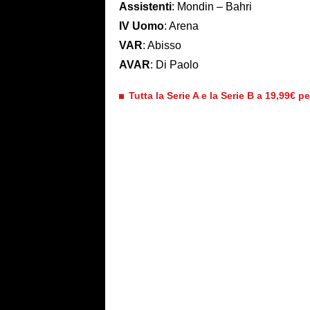
Assistenti
: Mondin – Bahri
IV Uomo
: Arena
VAR
: Abisso
AVAR
: Di Paolo
Tutta la Serie A e la Serie B a 19,99€ p