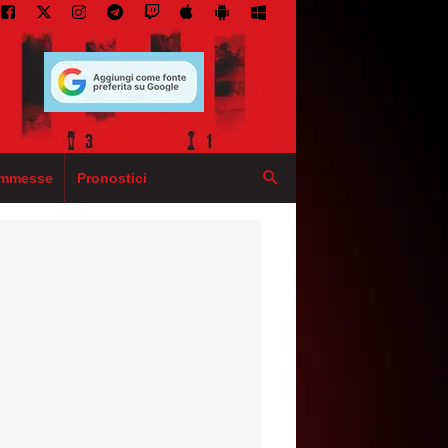
mmesse
Pronostici