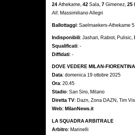
24
Athekame,
42
Sala,
7
Gimenez,
25
B
All
. Massimiliano Allegri
Ballottaggi
: Saelmaekers-Athekame 
Indisponibili
: Jashari, Rabiot, Pulisic
Squalificati
: -
Diffidati
: -
DOVE VEDERE MILAN-FIORENTIN
Data
: domenica 19 ottobre 2025
Ora
: 20.45
Stadio
: San Siro, Milano
Diretta TV
: Dazn, Zona DAZN, Tim Vis
Web: MilanNews.it
LA SQUADRA ARBITRALE
Arbitro
: Marinelli