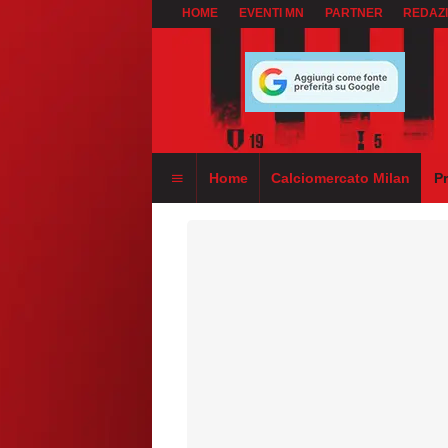
HOME
EVENTI MN
PARTNER
REDAZ
Home
Calciomercato Milan
P