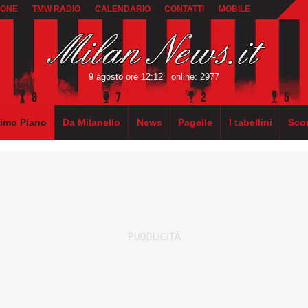
IONE
TMW RADIO
CALENDARIO
CONTATTI
MOBILE
9 agosto ore 12:12
online: 2977
rimo Piano
Da Milanello
News
Pagelle
I tabellini
Sco