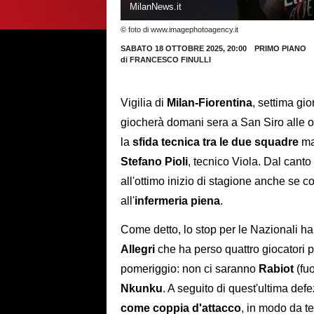
MilanNews.it
© foto di www.imagephotoagency.it
SABATO 18 OTTOBRE 2025, 20:00
PRIMO PIANO
di
FRANCESCO FINULLI
Vigilia di
Milan-Fiorentina
, settima gi
giocherà domani sera a San Siro alle ore
la
sfida tecnica tra le due squadre
ma
Stefano Pioli
, tecnico Viola. Dal canto
all'ottimo inizio di stagione anche se c
all'
infermeria piena
.
Come detto, lo stop per le Nazionali ha 
Allegri
che ha perso quattro giocatori p
pomeriggio: non ci saranno
Rabiot
(fu
Nkunku
. A seguito di quest'ultima defe
come coppia d'attacco
, in modo da t