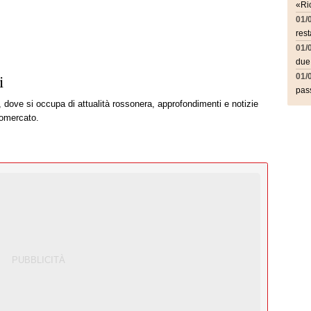
«Ric
01/
rest
01/
due
i
01/
pass
, dove si occupa di attualità rossonera, approfondimenti e notizie
iomercato.