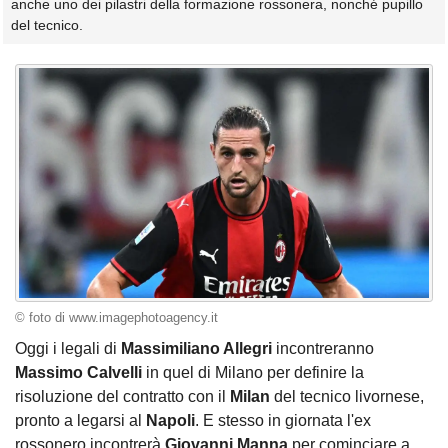
anche uno dei pilastri della formazione rossonera, nonché pupillo
del tecnico.
© foto di www.imagephotoagency.it
Oggi i legali di
Massimiliano Allegri
incontreranno
Massimo Calvelli
in quel di Milano per definire la
risoluzione del contratto con il
Milan
del tecnico livornese,
pronto a legarsi al
Napoli
. E stesso in giornata l'ex
rossonero incontrerà
Giovanni Manna
per cominciare a