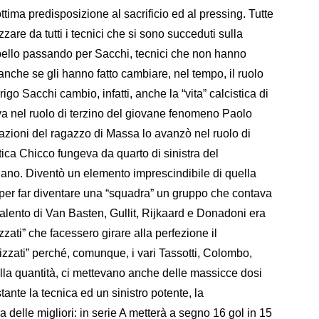
ttima predisposizione al sacrificio ed al pressing. Tutte
zare da tutti i tecnici che si sono succeduti sulla
ello passando per Sacchi, tecnici che non hanno
, anche se gli hanno fatto cambiare, nel tempo, il ruolo
go Sacchi cambio, infatti, anche la “vita” calcistica di
va nel ruolo di terzino del giovane fenomeno Paolo
tazioni del ragazzo di Massa lo avanzò nel ruolo di
atica Chicco fungeva da quarto di sinistra del
ano. Diventò un elemento imprescindibile di quella
per far diventare una “squadra” un gruppo che contava
l talento di Van Basten, Gullit, Rijkaard e Donadoni era
zzati” che facessero girare alla perfezione il
izzati” perché, comunque, i vari Tassotti, Colombo,
 alla quantità, ci mettevano anche delle massicce dosi
ante la tecnica ed un sinistro potente, la
 delle migliori: in serie A metterà a segno 16 gol in 15