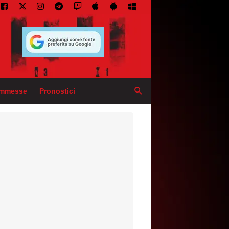
mmesse
Pronostici