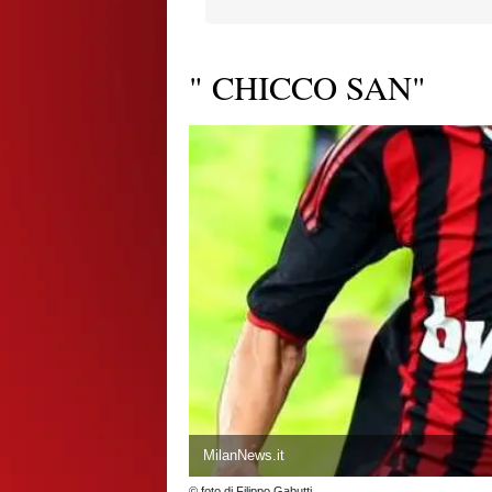
" CHICCO SAN"
MilanNews.it
© foto di Filippo Gabutti