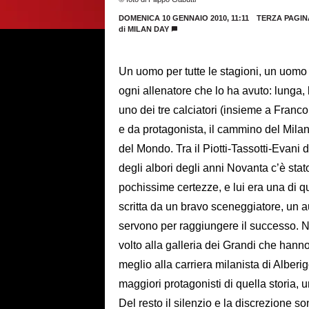
DOMENICA 10 GENNAIO 2010, 11:11
TERZA PAGIN
di
MILAN DAY
Un uomo per tutte le stagioni, un uomo 
ogni allenatore che lo ha avuto: lunga,
uno dei tre calciatori (insieme a Franco
e da protagonista, il cammino del Milan
del Mondo. Tra il Piotti-Tassotti-Evani 
degli albori degli anni Novanta c’è stato
pochissime certezze, e lui era una di q
scritta da un bravo sceneggiatore, un au
servono per raggiungere il successo. 
volto alla galleria dei Grandi che hanno
meglio alla carriera milanista di Alberig
maggiori protagonisti di quella storia, 
Del resto il silenzio e la discrezione so