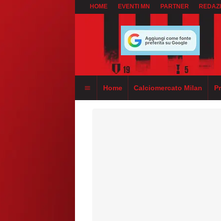
HOME
EVENTI MN
PARTNER
REDAZ
Home
Calciomercato Milan
P