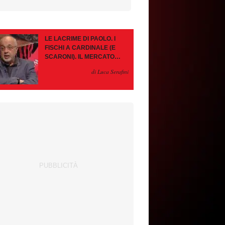
LE LACRIME DI PAOLO. I
FISCHI A CARDINALE (E
SCARONI). IL MERCATO
IMMOBILE. LEAO, SE VA
di Luca Serafini
PAZIENZA, SE RESTA È
MEGLIO