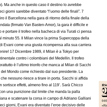
). Ma anche in questo caso il destino lo avrebbe
eci giorni sarebbe diventato “l’uomo delle finali”. 7
o il Barcellona nella gara di ritorno della finale della
data (firmato Van Basten-Amor), la gara è difficile e
o e portare il trofeo nella bacheca di via Turati ci pensa
al minuto 55. Il Milan vince la prima Supercoppa della
ol di Evani come una giusta ricompensa alla sua carriera
enire! 17 Dicembre 1989, il Milan è a Tokyo per
tinentale contro i colombiani del Medellin. Il trofeo
ttutto è l’ultimo trionfo che manca al Milan di Sacchi
ta del Mondo come richiesto dal suo presidente. La
 che nessuno riesce a tirare in porta. Sacchi si affida
 sortisce effetti, almeno fino al 119’. Sarà Chicco
 con una punizione dal limite che manda la palla
iana e scatenare la corsa in campo di Adriano Galliani
04/
ieci giorni, Evani era diventato l’eroe decisivo delle
«Ric