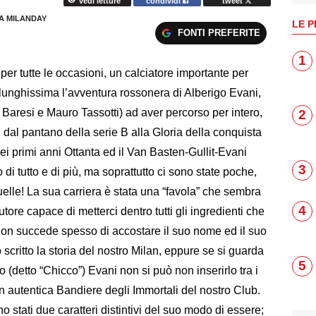
vedi letture
condividi
tweet
A MILANDAY
LE P
FONTI PREFERITE
1
per tutte le occasioni, un calciatore importante per
 lunghissima l’avventura rossonera di Alberigo Evani,
 Baresi e Mauro Tassotti) ad aver percorso per intero,
2
 dal pantano della serie B alla Gloria della conquista
dei primi anni Ottanta ed il Van Basten-Gullit-Evani
3
 di tutto e di più, ma soprattutto ci sono state poche,
uelle! La sua carriera è stata una “favola” che sembra
4
tore capace di metterci dentro tutti gli ingredienti che
Non succede spesso di accostare il suo nome ed il suo
 scritto la storia del nostro Milan, eppure se si guarda
5
o (detto “Chicco”) Evani non si può non inserirlo tra i
un autentica Bandiere degli Immortali del nostro Club.
no stati due caratteri distintivi del suo modo di essere;