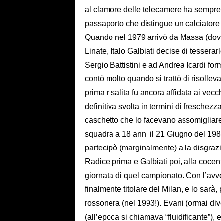
al clamore delle telecamere ha sempre p
passaporto che distingue un calciator
Quando nel 1979 arrivò da Massa (dove
Linate, Italo Galbiati decise di tessera
Sergio Battistini e ad Andrea Icardi formò
contò molto quando si trattò di risollev
prima risalita fu ancora affidata ai vec
definitiva svolta in termini di freschezz
caschetto che lo facevano assomigliare
squadra a 18 anni il 21 Giugno del 1981
partecipò (marginalmente) alla disgrazi
Radice prima e Galbiati poi, alla cocent
giornata di quel campionato. Con l’avv
finalmente titolare del Milan, e lo sarà,
rossonera (nel 1993!). Evani (ormai dive
(all’epoca si chiamava “fluidificante”)