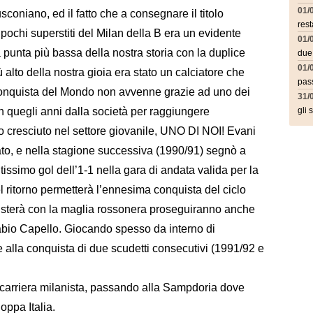
01/
sconiano, ed il fatto che a consegnare il titolo
rest
pochi superstiti del Milan della B era un evidente
01/
 punta più bassa della nostra storia con la duplice
due
01/
 alto della nostra gioia era stato un calciatore che
pass
 conquista del Mondo non avvenne grazie ad uno dei
31/
in quegli anni dalla società per raggiungere
gli 
o cresciuto nel settore giovanile, UNO DI NOI! Evani
ato, e nella stagione successiva (1990/91) segnò a
issimo gol dell’1-1 nella gara di andata valida per la
l ritorno permetterà l’ennesima conquista del ciclo
uisterà con la maglia rossonera proseguiranno anche
Fabio Capello. Giocando spesso da interno di
alla conquista di due scudetti consecutivi (1991/92 e
a carriera milanista, passando alla Sampdoria dove
oppa Italia.