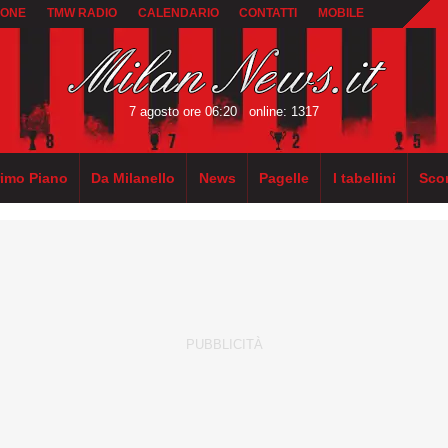
IONE
TMW RADIO
CALENDARIO
CONTATTI
MOBILE
7 agosto ore 06:20
online: 1317
rimo Piano
Da Milanello
News
Pagelle
I tabellini
Sco