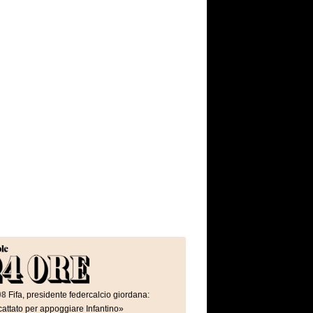
08
Fifa, presidente federcalcio giordana:
attato per appoggiare Infantino»