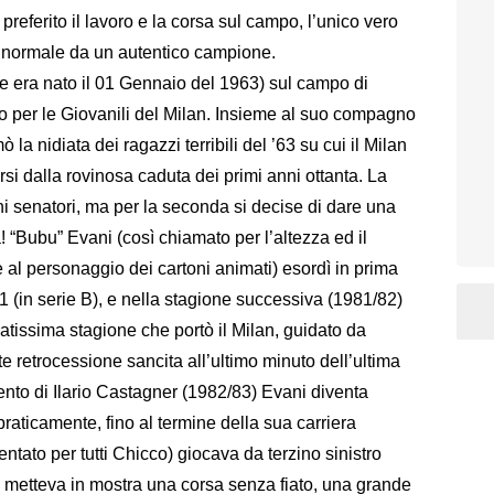
referito il lavoro e la corsa sul campo, l’unico vero
e normale da un autentico campione.
 era nato il 01 Gennaio del 1963) sul campo di
rlo per le Giovanili del Milan. Insieme al suo compagno
 la nidiata dei ragazzi terribili del ’63 su cui il Milan
arsi dalla rovinosa caduta dei primi anni ottanta. La
chi senatori, ma per la seconda si decise di dare una
a! “Bubu” Evani (così chiamato per l’altezza ed il
 al personaggio dei cartoni animati) esordì in prima
 (in serie B), e nella stagione successiva (1981/82)
atissima stagione che portò il Milan, guidato da
e retrocessione sancita all’ultimo minuto dell’ultima
ento di Ilario Castagner (1982/83) Evani diventa
 praticamente, fino al termine della sua carriera
ntato per tutti Chicco) giocava da terzino sinistro
, e metteva in mostra una corsa senza fiato, una grande