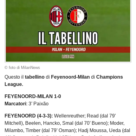
© foto di MilanNews
Questo il
tabellino
di
Feyenoord-Milan
di
Champions
League.
FEYENOORD-MILAN 1-0
Marcatori
: 3’ Paixão
FEYENOORD (4-3-3):
Wellenreuther; Read (dal 79’
Mitchell), Beelen, Hancko, Smal (dal 70’ Bueno); Moder,
Milambo, Timber (dal 79’ Osman); Hadj Moussa, Ueda (dal