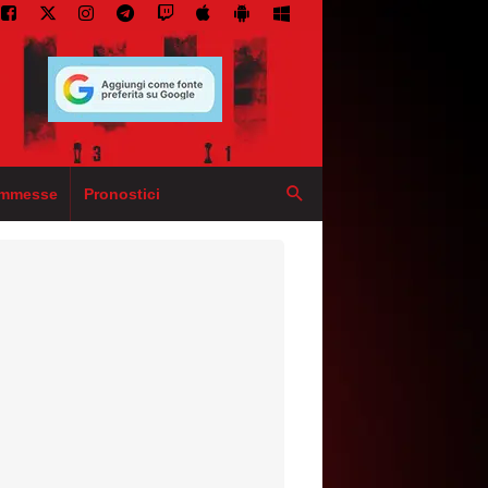
mmesse
Pronostici