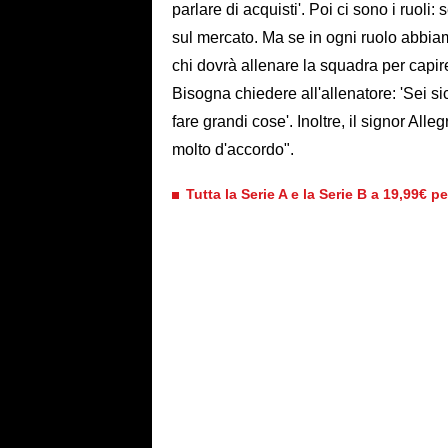
parlare di acquisti'. Poi ci sono i ruoli:
sul mercato. Ma se in ogni ruolo abbiam
chi dovrà allenare la squadra per capir
Bisogna chiedere all'allenatore: 'Sei s
fare grandi cose'. Inoltre, il signor Al
molto d'accordo".
Tutta la Serie A e la Serie B a 19,99€ p