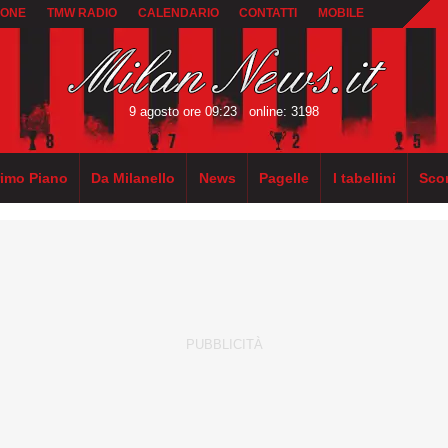
IONE
TMW RADIO
CALENDARIO
CONTATTI
MOBILE
9 agosto ore 09:23
online: 3198
rimo Piano
Da Milanello
News
Pagelle
I tabellini
Sco