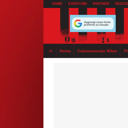
HOME
EVENTI MN
PARTNER
REDAZ
Home
Calciomercato Milan
P