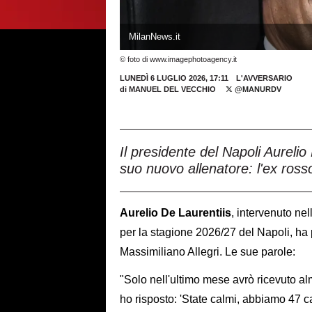
MilanNews.it
© foto di www.imagephotoagency.it
LUNEDÌ 6 LUGLIO 2026, 17:11
L'AVVERSARIO
di
MANUEL DEL VECCHIO
@MANURDV
Il presidente del Napoli Aurelio
suo nuovo allenatore: l'ex ross
Aurelio
De
Laurentiis
, intervenuto ne
per la stagione 2026/27 del Napoli, ha
Massimiliano Allegri. Le sue parole:
"Solo nell'ultimo mese avrò ricevuto al
ho risposto: 'State calmi, abbiamo 47 