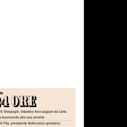
08
Telegraph, Infantino fece pagare da Uefa
a buonuscita alla sua amante
08
Fifa, presidente federcalcio giordana: