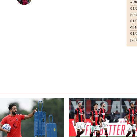
«Ric
01/
rest
01/
due
01/
pass