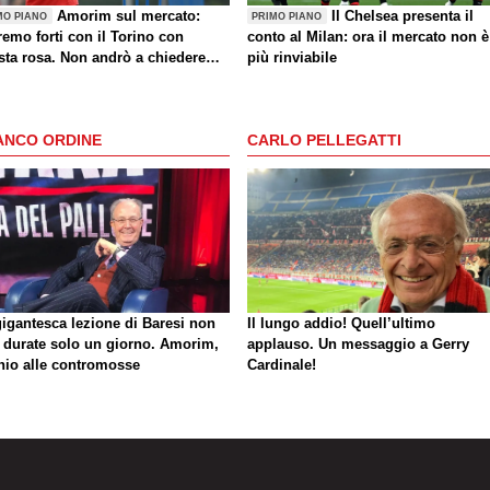
Amorim sul mercato:
Il Chelsea presenta il
MO PIANO
PRIMO PIANO
emo forti con il Torino con
conto al Milan: ora il mercato non è
sta rosa. Non andrò a chiedere
più rinviabile
i giocatori dopo una sconfitta"
ANCO ORDINE
CARLO PELLEGATTI
gigantesca lezione di Baresi non
Il lungo addio! Quell’ultimo
 durate solo un giorno. Amorim,
applauso. Un messaggio a Gerry
hio alle contromosse
Cardinale!