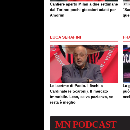
Cantiere aperto Milan a due settimane
PRI
dal Torino: pochi giocatori adatti per
"Sar
Amorim
que
altr
LUCA SERAFINI
FR
Le lacrime di Paolo. I fischi a
La 
Cardinale (e Scaroni). Il mercato
può
immobile. Leao, se va pazienza, se
occ
resta è meglio
MN
PODCAST