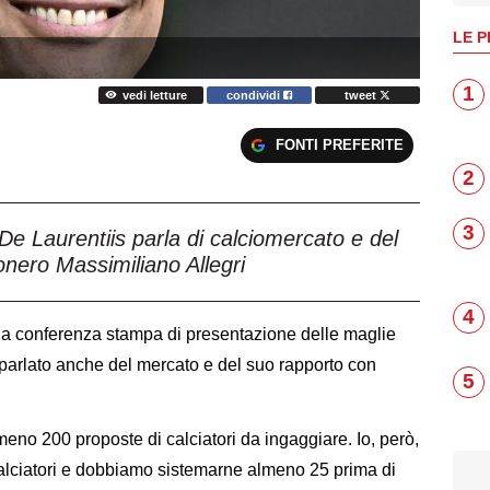
LE P
1
vedi letture
condividi
tweet
FONTI PREFERITE
2
3
 De Laurentiis parla di calciomercato e del
onero Massimiliano Allegri
4
lla conferenza stampa di presentazione delle maglie
 parlato anche del mercato e del suo rapporto con
5
meno 200 proposte di calciatori da ingaggiare. Io, però,
calciatori e dobbiamo sistemarne almeno 25 prima di