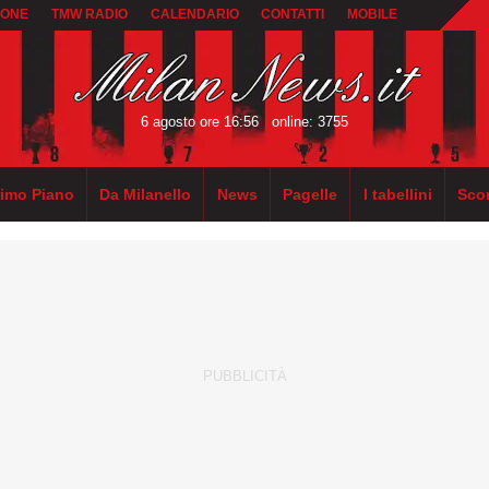
IONE
TMW RADIO
CALENDARIO
CONTATTI
MOBILE
6 agosto ore 16:56
online: 3755
rimo Piano
Da Milanello
News
Pagelle
I tabellini
Sco