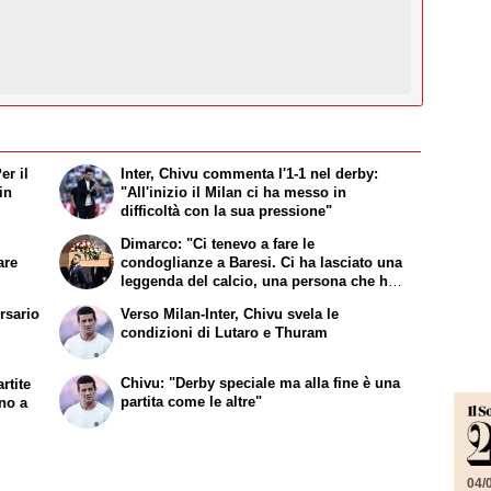
er il
Inter, Chivu commenta l'1-1 nel derby:
in
"All'inizio il Milan ci ha messo in
difficoltà con la sua pressione"
Dimarco: "Ci tenevo a fare le
are
condoglianze a Baresi. Ci ha lasciato una
leggenda del calcio, una persona che ha
fatto la storia"
rsario
Verso Milan-Inter, Chivu svela le
condizioni di Lutaro e Thuram
Chivu: "Derby speciale ma alla fine è una
rtite
partita come le altre"
nno a
04/