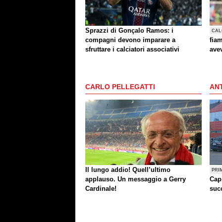
Sprazzi di Gonçalo Ramos: i
CAL
compagni devono imparare a
fia
sfruttare i calciatori associativi
ave
Carr
Kja
CARLO PELLEGATTI
ANT
Il lungo addio! Quell’ultimo
PRI
applauso. Un messaggio a Gerry
Cap
Cardinale!
succ