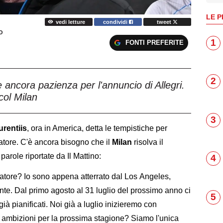
LE P
vedi letture
condividi
tweet
O
1
FONTI PREFERITE
2
 ancora pazienza per l'annuncio di Allegri.
col Milan
3
urentiis
, ora in America, detta le tempistiche per
tore. C'è ancora bisogno che il
Milan
risolva il
parole riportate da Il Mattino:
4
tore? Io sono appena atterrato dal Los Angeles,
nte. Dal primo agosto al 31 luglio del prossimo anno ci
5
ià pianificati. Noi già a luglio inizieremo con
 Le ambizioni per la prossima stagione? Siamo l'unica