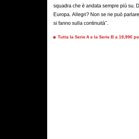
squadra che è andata sempre più su. Do
Europa. Allegri? Non se ne può parlare 
si fanno sulla continuità".
Tutta la Serie A e la Serie B a 19,99€ p