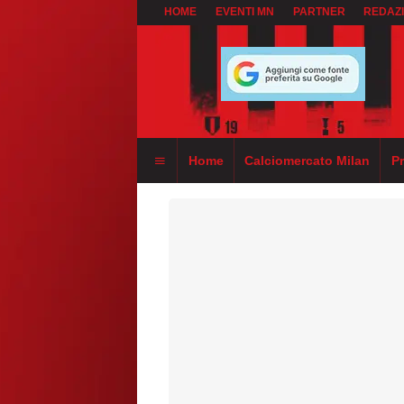
HOME
EVENTI MN
PARTNER
REDAZ
Home
Calciomercato Milan
P