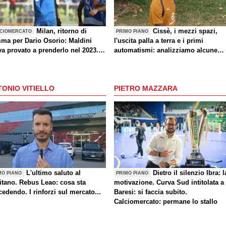
Milan, ritorno di
Cissè, i mezzi spazi,
CIOMERCATO
PRIMO PIANO
mma per Dario Osorio: Maldini
l'uscita palla a terra e i primi
va provato a prenderlo nel 2023.
automatismi: analizziamo alcune
iera, caratteristiche e le parole di
indicazioni di Milan-Inter
er
ONIO VITIELLO
PIETRO MAZZARA
L'ultimo saluto al
Dietro il silenzio Ibra: l
MO PIANO
PRIMO PIANO
itano. Rebus Leao: cosa sta
motivazione. Curva Sud intitolata a
edendo. I rinforzi sul mercato...
Baresi: si faccia subito.
Calciomercato: permane lo stallo