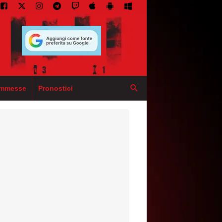
mmesse
Pronostici