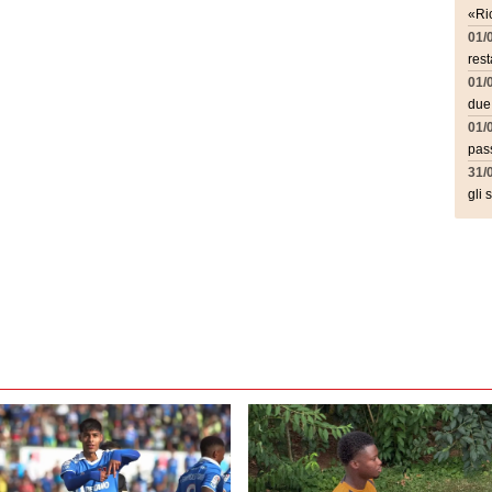
«Ric
01/
rest
01/
due
01/
pass
31/
gli 