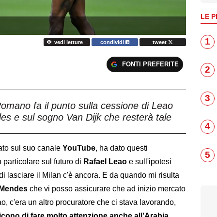
LE P
1
vedi letture
condividi
tweet
FONTI PREFERITE
2
3
Romano fa il punto sulla cessione di Leao
es e sul sogno Van Dijk che resterà tale
4
cato sul suo canale
YouTube
, ha dato questi
5
in particolare sul futuro di
Rafael
Leao
e sull'ipotesi
di lasciare il Milan c'è ancora. E da quando mi risulta
e Mendes
che vi posso assicurare che ad inizio mercato
, c'era un altro procuratore che ci stava lavorando,
icono di fare molto attenzione anche all'Arabia