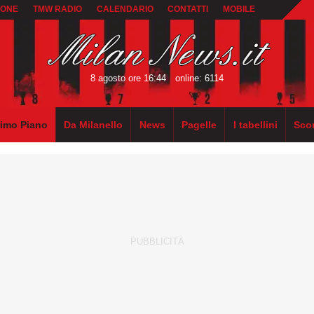
IONE
TMW RADIO
CALENDARIO
CONTATTI
MOBILE
8 agosto ore 16:44
online: 6114
rimo Piano
Da Milanello
News
Pagelle
I tabellini
Sco