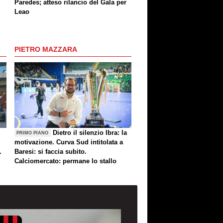
Paredes; atteso rilancio del Gala per
Leao
PIETRO MAZZARA
Dietro il silenzio Ibra: la
PRIMO PIANO
motivazione. Curva Sud intitolata a
.
Baresi: si faccia subito.
Calciomercato: permane lo stallo