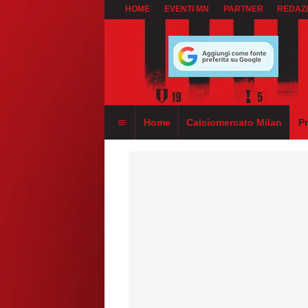
HOME
EVENTI MN
PARTNER
REDAZ
Home
Calciomercato Milan
P