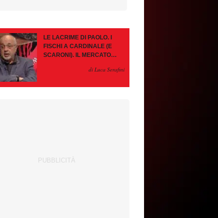
LE LACRIME DI PAOLO. I
FISCHI A CARDINALE (E
SCARONI). IL MERCATO
IMMOBILE. LEAO, SE VA
di Luca Serafini
PAZIENZA, SE RESTA È
MEGLIO