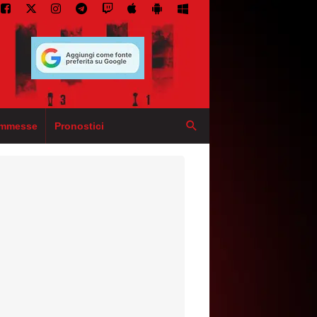
mmesse
Pronostici