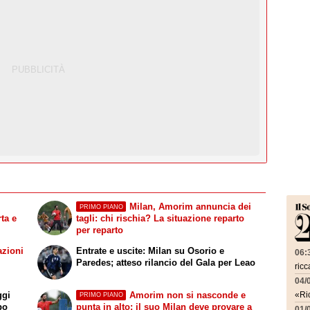
Milan, Amorim annuncia dei
PRIMO PIANO
ta e
tagli: chi rischia? La situazione reparto
per reparto
azioni
Entrate e uscite: Milan su Osorio e
06:
Paredes; atteso rilancio del Gala per Leao
ricc
04/
ggi
Amorim non si nasconde e
«Ric
PRIMO PIANO
po
punta in alto: il suo Milan deve provare a
01/