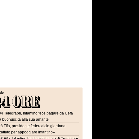
34
Telegraph, Infantino fece pagare da Uefa
a buonuscita alla sua amante
08
Fifa, presidente federcalcio giordana:
attato per appoggiare Infantino»
08
Fifa, Infantino ha chiesto l’aiuto di Trump per