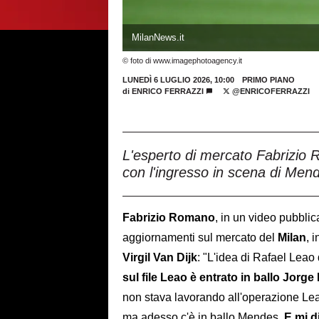
MilanNews.it
© foto di www.imagephotoagency.it
LUNEDÌ 6 LUGLIO 2026, 10:00
PRIMO PIANO
di
ENRICO FERRAZZI
@ENRICOFERRAZZI
L'esperto di mercato Fabrizio 
con l'ingresso in scena di Mend
Fabrizio Romano
, in un video pubbli
aggiornamenti sul mercato del
Milan
, 
Virgil Van
Dijk
: "L'idea di Rafael Leao 
sul file Leao è entrato in ballo Jorg
non stava lavorando all'operazione Leao
ma adesso c'è in ballo Mendes.
E mi d