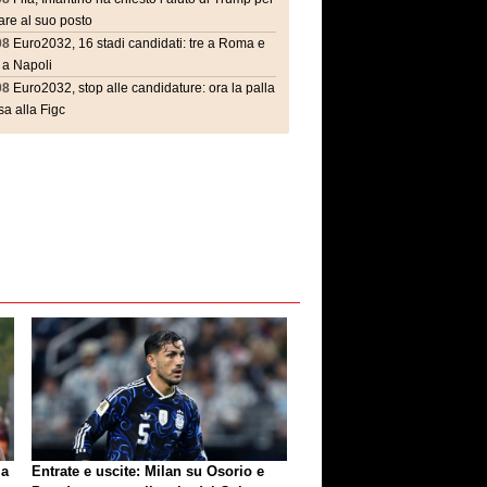
are al suo posto
08
Euro2032, 16 stadi candidati: tre a Roma e
 a Napoli
08
Euro2032, stop alle candidature: ora la palla
a alla Figc
ia
Entrate e uscite: Milan su Osorio e