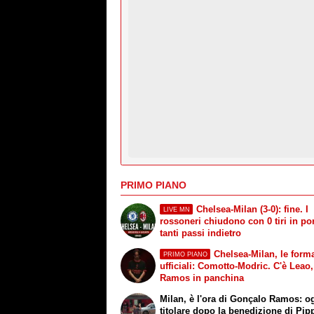
PRIMO PIANO
Chelsea-Milan (3-0): fine. I
LIVE MN
rossoneri chiudono con 0 tiri in por
tanti passi indietro
Chelsea-Milan, le form
PRIMO PIANO
ufficiali: Comotto-Modric. C'è Leao,
Ramos in panchina
Milan, è l'ora di Gonçalo Ramos: o
titolare dopo la benedizione di Pip