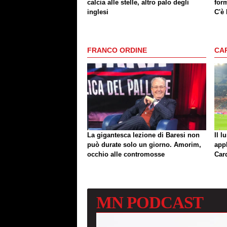
calcia alle stelle, altro palo degli
form
inglesi
C'è
FRANCO ORDINE
CA
La gigantesca lezione di Baresi non
Il l
può durate solo un giorno. Amorim,
app
occhio alle contromosse
Car
MN
PODCAST