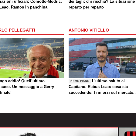
azioni ufficiali: Comotto-Modric.
dei tagli: chi rischia? La situazione
 Leao, Ramos in panchina
reparto per reparto
RLO PELLEGATTI
ANTONIO VITIELLO
ungo addio! Quell’ultimo
L'ultimo saluto al
PRIMO PIANO
lauso. Un messaggio a Gerry
Capitano. Rebus Leao: cosa sta
dinale!
succedendo. I rinforzi sul mercato..