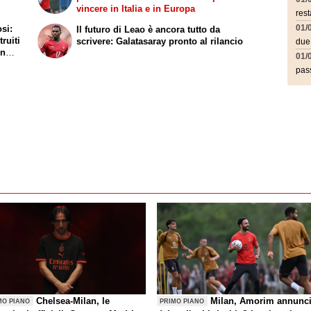
vincere in Italia e in Europa
rest
osi:
01/
Il futuro di Leao è ancora tutto da
truiti
scrivere: Galatasaray pronto al rilancio
due
on
01/
pass
Chelsea-Milan, le
Milan, Amorim annunc
MO PIANO
PRIMO PIANO