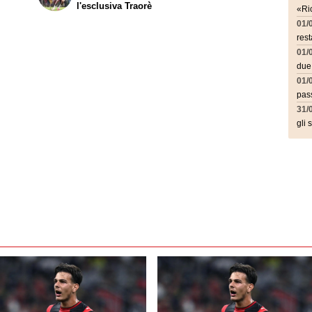
l'esclusiva Traorè
«Ric
01/
rest
01/
due
01/
pass
31/
gli 