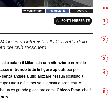
LE P
vedi letture
condividi
tweet
1
FONTI PREFERITE
2
Milan, in un'intervista alla Gazzetta dello
o del club rossonero
3
i si è calato il Milan, sia una situazione normale
.
iasse in tronco tutte le figure apicali
, per poi far
4
o senza andare a ufficializzare nessun sostituto a
pa i tifosi già di per sè allarmati e scontenti. A
he un ex grande giocatore come
Chicco Evani
che è
5
Sport
.