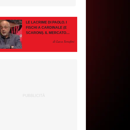
LE LACRIME DI PAOLO. I
FISCHI A CARDINALE (E
SCARONI). IL MERCATO
IMMOBILE. LEAO, SE VA
di Luca Serafini
PAZIENZA, SE RESTA È
MEGLIO