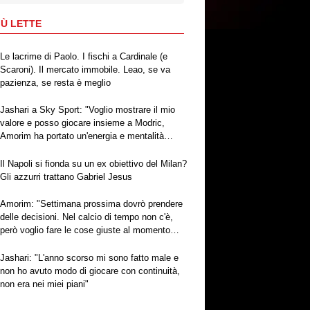
IÙ LETTE
Le lacrime di Paolo. I fischi a Cardinale (e
Scaroni). Il mercato immobile. Leao, se va
pazienza, se resta è meglio
Jashari a Sky Sport: "Voglio mostrare il mio
valore e posso giocare insieme a Modric,
Amorim ha portato un'energia e mentalità
diversa"
Il Napoli si fionda su un ex obiettivo del Milan?
Gli azzurri trattano Gabriel Jesus
Amorim: "Settimana prossima dovrò prendere
delle decisioni. Nel calcio di tempo non c'è,
però voglio fare le cose giuste al momento
giusto"
Jashari: "L'anno scorso mi sono fatto male e
non ho avuto modo di giocare con continuità,
non era nei miei piani"