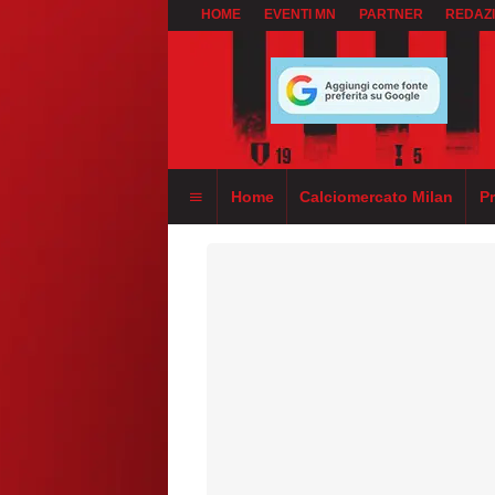
HOME
EVENTI MN
PARTNER
REDAZ
Home
Calciomercato Milan
P