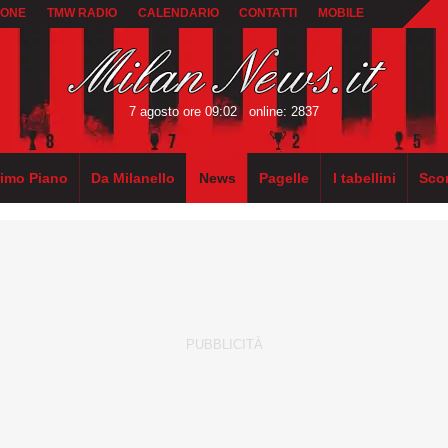
IONE
TMW RADIO
CALENDARIO
CONTATTI
MOBILE
7 agosto ore 09:02
online: 2837
rimo Piano
Da Milanello
News
Pagelle
I tabellini
Sco