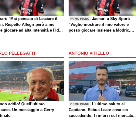
ari: "Mai pensato di lasciare il
Jashari a Sky Sport:
PRIMO PIANO
n. Rispetto Allegri però a me
"Voglio mostrare il mio valore e
e giocare ad alta intensità e l'idea
posso giocare insieme a Modric,
Amorim mi dà buone sensazioni"
Amorim ha portato un'energia e
mentalità diversa"
RLO PELLEGATTI
ANTONIO VITIELLO
ungo addio! Quell’ultimo
L'ultimo saluto al
PRIMO PIANO
lauso. Un messaggio a Gerry
Capitano. Rebus Leao: cosa sta
dinale!
succedendo. I rinforzi sul mercato..