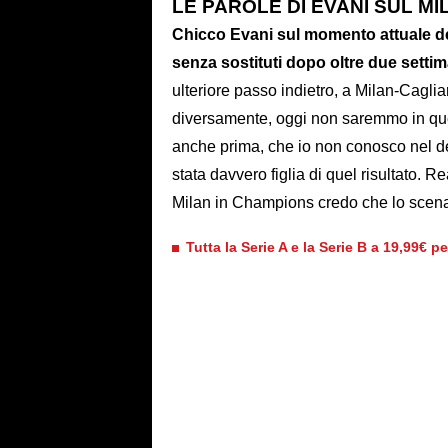
LE PAROLE DI EVANI SUL MI
Chicco Evani sul momento attuale del 
senza sostituti dopo oltre due setti
ulteriore passo indietro, a Milan-Cagli
diversamente, oggi non saremmo in ques
anche prima, che io non conosco nel det
stata davvero figlia di quel risultato. 
Milan in Champions credo che lo scen
Tutta la Serie A e la Serie B a 19,99€ p