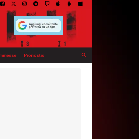
mmesse
Pronostici