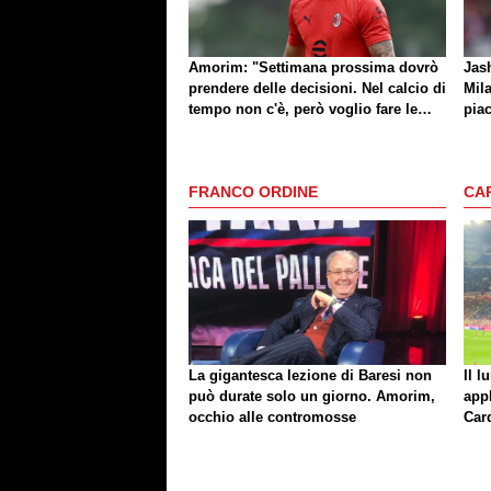
Amorim: "Settimana prossima dovrò
Jash
prendere delle decisioni. Nel calcio di
Mila
tempo non c'è, però voglio fare le
piac
cose giuste al momento giusto"
di 
FRANCO ORDINE
CA
La gigantesca lezione di Baresi non
Il l
può durate solo un giorno. Amorim,
app
occhio alle contromosse
Car