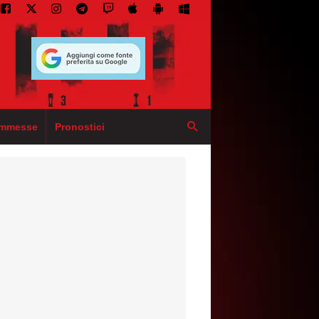
mmesse
Pronostici