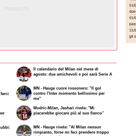
01/
due
01/
pass
31/
gli 
r
Il calendario del Milan nel mese di
i
agosto: due amichevoli e poi sarà Serie A
MN - Hauge cuore rossonero: "Il gol
contro l'Inter momento bellissimo per
farci
me"
Modric-Milan, Jashari rivela: "Mi
per
piacerebbe giocare più al suo fianco"
MN - Hauge rivela: "Al Milan nessun
dubbi:
rimpianto, forse mi feci prendere troppo