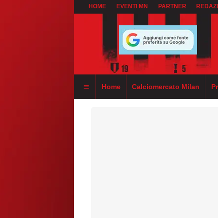
HOME
EVENTI MN
PARTNER
REDAZ
Home
Calciomercato Milan
P