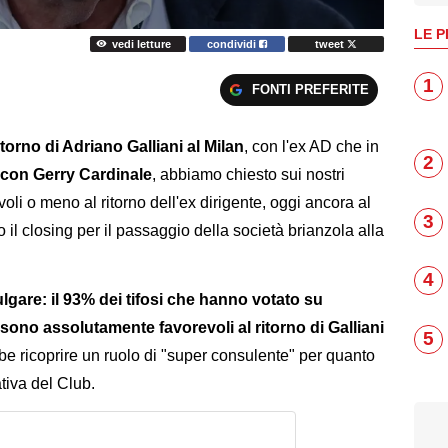
LE P
vedi letture
condividi
tweet
1
FONTI PREFERITE
itorno di Adriano Galliani al Milan
, con l'ex AD che in
2
 con Gerry Cardinale
, abbiamo chiesto sui nostri
voli o meno al ritorno dell'ex dirigente, oggi ancora al
3
il closing per il passaggio della società brianzola alla
4
lgare: il 93% dei tifosi che hanno votato su
 sono assolutamente favorevoli al ritorno di Galliani
5
e ricoprire un ruolo di "super consulente" per quanto
tiva del Club.