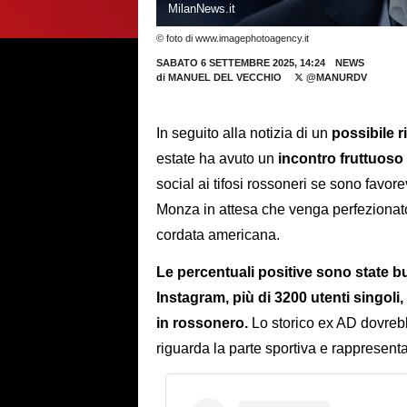
MilanNews.it
© foto di www.imagephotoagency.it
SABATO 6 SETTEMBRE 2025, 14:24
NEWS
di
MANUEL DEL VECCHIO
@MANURDV
In seguito alla notizia di un
possibile r
estate ha avuto un
incontro fruttuoso
social ai tifosi rossoneri se sono favore
Monza in attesa che venga perfezionato 
cordata americana.
Le percentuali positive sono state bu
Instagram, più di 3200 utenti singoli,
in rossonero.
Lo storico ex AD dovrebb
riguarda la parte sportiva e rappresenta