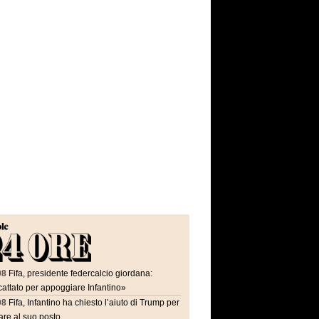
08
Fifa, presidente federcalcio giordana:
attato per appoggiare Infantino»
08
Fifa, Infantino ha chiesto l’aiuto di Trump per
are al suo posto