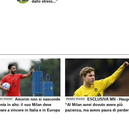
dallo stress..."
Amorim non si nasconde
ESCLUSIVA MN - Haug
MO PIANO
PRIMO PIANO
nta in alto: il suo Milan deve
“Al Milan avrei dovuto avere più
are a vincere in Italia e in Europa
pazienza, ma avevo paura di perder
la Nazionale. La crisi? Sono sicuro
che tornerete grandi. Bellissimo
segnare all’Inter con il Bodø. Torna