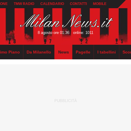
IONE
TMW RADIO
CALENDARIO
CONTATTI
MOBILE
8 agosto ore 01:36
online: 1011
rimo Piano
Da Milanello
News
Pagelle
I tabellini
Sco