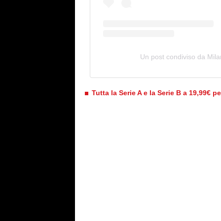
Un post condiviso da Mila
Tutta la Serie A e la Serie B a 19,99€ p