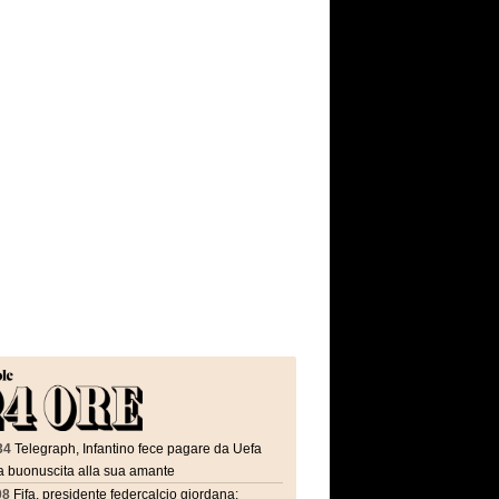
34
Telegraph, Infantino fece pagare da Uefa
a buonuscita alla sua amante
08
Fifa, presidente federcalcio giordana: