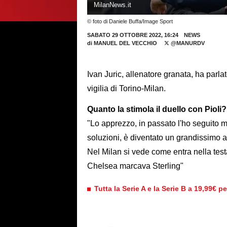
MilanNews.it
© foto di Daniele Buffa/Image Sport
SABATO 29 OTTOBRE 2022, 16:24
NEWS
di
MANUEL DEL VECCHIO
@MANURDV
Ivan Juric, allenatore granata, ha parla
vigilia di Torino-Milan.
Quanto la stimola il duello con Pioli?
"Lo apprezzo, in passato l'ho seguito m
soluzioni, è diventato un grandissimo a
Nel Milan si vede come entra nella tes
Chelsea marcava Sterling"
Tutta la Serie A e la Serie B a 19,99€ p