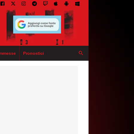
mmesse
Pronostici