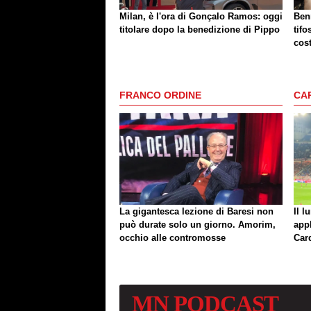
Milan, è l'ora di Gonçalo Ramos: oggi
Benn
titolare dopo la benedizione di Pippo
tifo
cost
mag
FRANCO ORDINE
CA
La gigantesca lezione di Baresi non
Il l
può durate solo un giorno. Amorim,
app
occhio alle contromosse
Car
MN
PODCAST