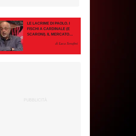
LE LACRIME DI PAOLO. I
FISCHI A CARDINALE (E
SCARONI). IL MERCATO
IMMOBILE. LEAO, SE VA
di Luca Serafini
PAZIENZA, SE RESTA È
MEGLIO