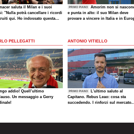
acer saluta il Milan e i suoi
Amorim non si nascon
PRIMO PIANO
si: "Nulla potrà cancellare i ricordi
e punta in alto: il suo Milan deve
ruiti qui. Ho indossato questa
provare a vincere in Italia e in Euro
lia con orgoglio"
RLO PELLEGATTI
ANTONIO VITIELLO
ungo addio! Quell’ultimo
L'ultimo saluto al
PRIMO PIANO
lauso. Un messaggio a Gerry
Capitano. Rebus Leao: cosa sta
dinale!
succedendo. I rinforzi sul mercato..