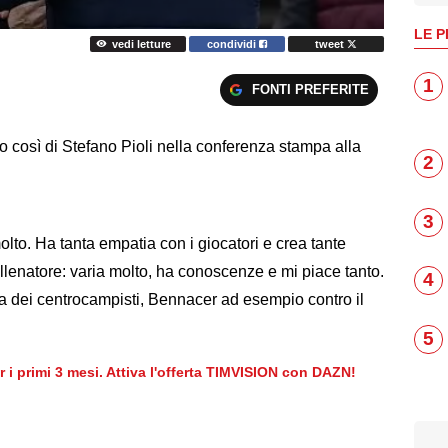
LE P
vedi letture
condividi
tweet
1
FONTI PREFERITE
to così di Stefano Pioli nella conferenza stampa alla
2
3
olto. Ha tanta empatia con i giocatori e crea tante
llenatore: varia molto, ha conoscenze e mi piace tanto.
4
ta dei centrocampisti, Bennacer ad esempio contro il
5
er i primi 3 mesi. Attiva l'offerta TIMVISION con DAZN!