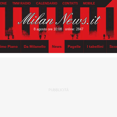
IONE
TMW RADIO
CALENDARIO
CONTATTI
MOBILE
8 agosto ore 10:08
online: 2847
rimo Piano
Da Milanello
News
Pagelle
I tabellini
Sco