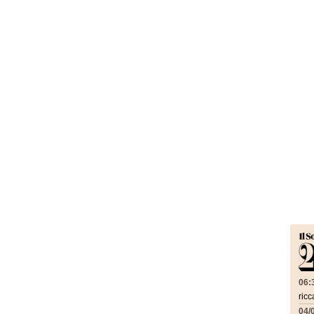
06:
ricc
04/