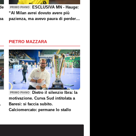
de
ESCLUSIVA MN - Hauge:
PRIMO PIANO
“Al Milan avrei dovuto avere più
pa
pazienza, ma avevo paura di perdere
la Nazionale. La crisi? Sono sicuro
che tornerete grandi. Bellissimo
segnare all’Inter con il Bodø. Tornare
PIETRO MAZZARA
un giorno? Magari. Forza Milan!”
Dietro il silenzio Ibra: la
PRIMO PIANO
motivazione. Curva Sud intitolata a
.
Baresi: si faccia subito.
Calciomercato: permane lo stallo