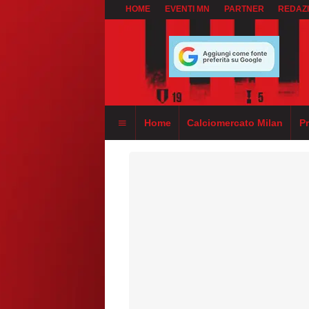
HOME
EVENTI MN
PARTNER
REDAZ
Home
Calciomercato Milan
P