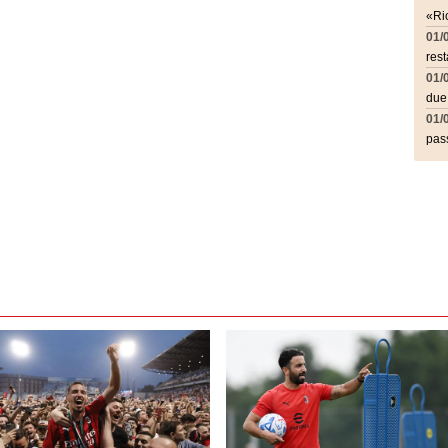
«Ric
01/
rest
01/
due
01/
pass