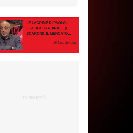
LE LACRIME DI PAOLO. I
FISCHI A CARDINALE (E
SCARONI). IL MERCATO
IMMOBILE. LEAO, SE VA
di Luca Serafini
PAZIENZA, SE RESTA È
MEGLIO