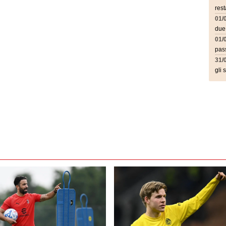
rest
01/
due
01/
pass
31/
gli 