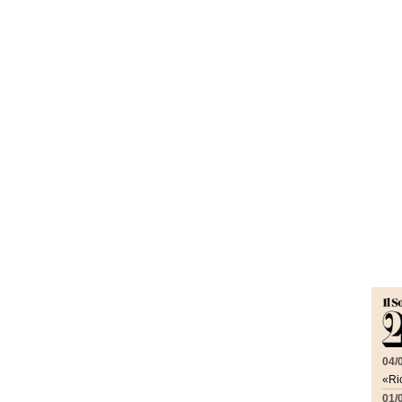
04/
«Ric
01/