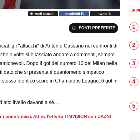
LE P
vedi letture
condividi
tweet
1
FONTI PREFERITE
2
cial, gli "attacchi" di Antonio Cassano nei confronti di
 che a volte si è lasciato andare a commenti, sempre
3
amichevoli. Dopo il gol del numero 10 del Milan nella
a il dato che si presenta è quantomeno simpatico
stesso identico score in Champions League: 6 gol in
4
alto livello davanti a sé...
5
er i primi 3 mesi. Attiva l'offerta TIMVISION con DAZN!