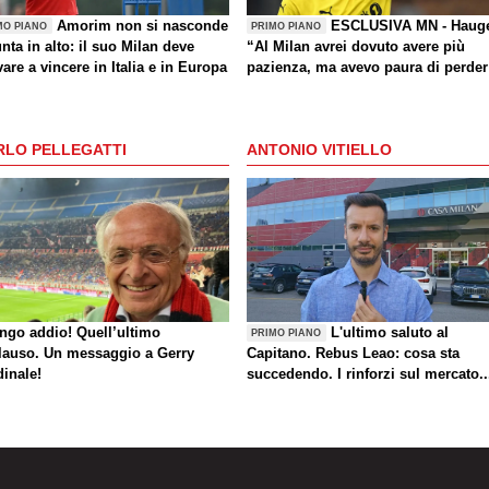
Amorim non si nasconde
ESCLUSIVA MN - Haug
MO PIANO
PRIMO PIANO
nta in alto: il suo Milan deve
“Al Milan avrei dovuto avere più
are a vincere in Italia e in Europa
pazienza, ma avevo paura di perder
la Nazionale. La crisi? Sono sicuro
che tornerete grandi. Bellissimo
segnare all’Inter con il Bodø. Torna
RLO PELLEGATTI
ANTONIO VITIELLO
un giorno? Magari. Forza Milan!”
ungo addio! Quell’ultimo
L'ultimo saluto al
PRIMO PIANO
lauso. Un messaggio a Gerry
Capitano. Rebus Leao: cosa sta
dinale!
succedendo. I rinforzi sul mercato..