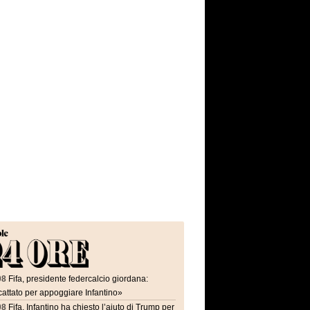
08
Fifa, presidente federcalcio giordana:
attato per appoggiare Infantino»
08
Fifa, Infantino ha chiesto l’aiuto di Trump per