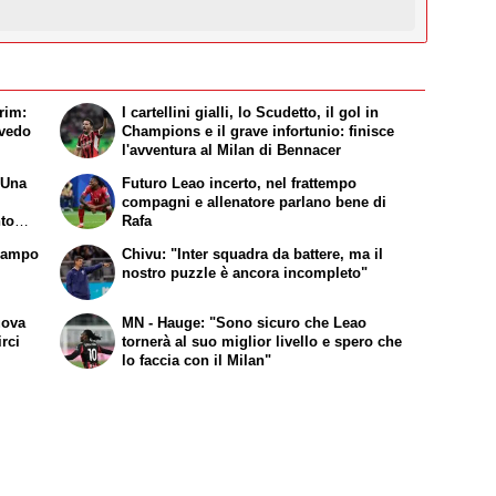
rim:
I cartellini gialli, lo Scudetto, il gol in
 vedo
Champions e il grave infortunio: finisce
l'avventura al Milan di Bennacer
"Una
Futuro Leao incerto, nel frattempo
compagni e allenatore parlano bene di
nto
Rafa
 campo
Chivu: "Inter squadra da battere, ma il
nostro puzzle è ancora incompleto"
uova
MN - Hauge: "Sono sicuro che Leao
irci
tornerà al suo miglior livello e spero che
lo faccia con il Milan"