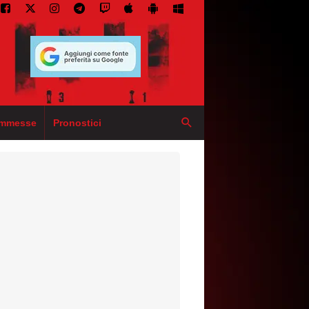
mmesse
Pronostici