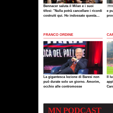
Bennacer saluta il Milan e i suoi
PRI
tifosi: "Nulla potrà cancellare i ricordi
e pu
costruiti qui. Ho indossato questa
prov
maglia con orgoglio"
FRANCO ORDINE
CA
La gigantesca lezione di Baresi non
Il l
può durate solo un giorno. Amorim,
app
occhio alle contromosse
Car
MN
PODCAST