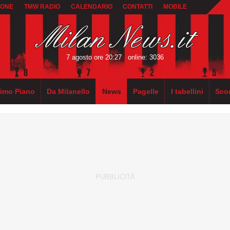
IONE
TMW RADIO
CALENDARIO
CONTATTI
MOBILE
7 agosto ore 20:27
online: 3036
rimo Piano
Da Milanello
News
Pagelle
I tabellini
Sco