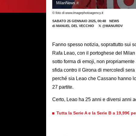
MilanNews.it
© foto di www.imagephotoagency.it
SABATO 25 GENNAIO 2025, 00:48
NEWS
di
MANUEL DEL VECCHIO
@MANURDV
Fanno spesso notizia, soprattutto sui so
Rafa Leao, con il portoghese del Milan
sotto forma di emoji, non propriamente 
sfida contro il Girona di mercoledì ser
perché sia Leao che Cassano hanno lo 
27 partite.
Certo, Leao ha 25 anni e diversi anni ad 
Tutta la Serie A e la Serie B a 19,99€ p