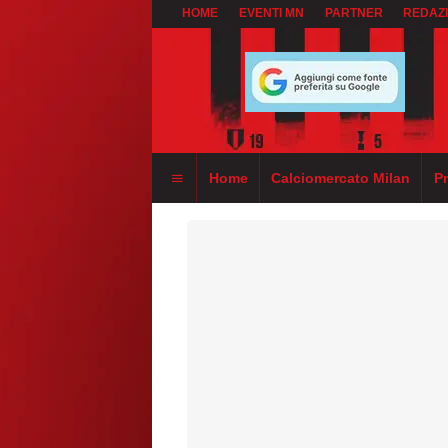
HOME
EVENTI MN
PARTNER
REDAZ
Home
Calciomercato Milan
P