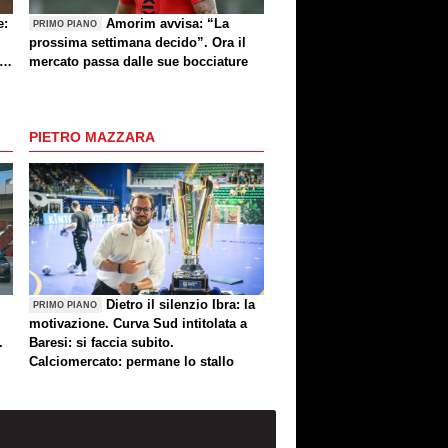
e:
Amorim avvisa: “La
PRIMO PIANO
prossima settimana decido”. Ora il
e
mercato passa dalle sue bocciature
re
PIETRO MAZZARA
Dietro il silenzio Ibra: la
PRIMO PIANO
motivazione. Curva Sud intitolata a
.
Baresi: si faccia subito.
Calciomercato: permane lo stallo