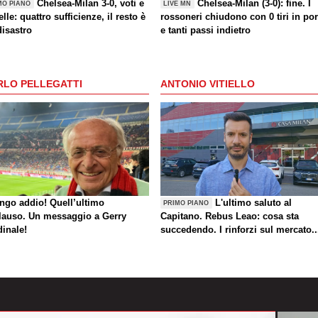
Chelsea-Milan 3-0, voti e
Chelsea-Milan (3-0): fine. I
MO PIANO
LIVE MN
lle: quattro sufficienze, il resto è
rossoneri chiudono con 0 tiri in por
disastro
e tanti passi indietro
RLO PELLEGATTI
ANTONIO VITIELLO
ungo addio! Quell’ultimo
L'ultimo saluto al
PRIMO PIANO
lauso. Un messaggio a Gerry
Capitano. Rebus Leao: cosa sta
dinale!
succedendo. I rinforzi sul mercato..