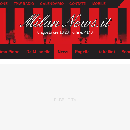
IONE
TMW RADIO
CALENDARIO
CONTATTI
MOBILE
8 agosto ore 18:20
online: 4143
rimo Piano
Da Milanello
News
Pagelle
I tabellini
Sco