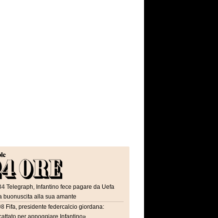
34
Telegraph, Infantino fece pagare da Uefa
a buonuscita alla sua amante
08
Fifa, presidente federcalcio giordana:
attato per appoggiare Infantino»