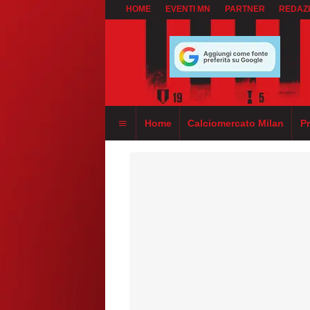
HOME
EVENTI MN
PARTNER
REDAZ
Home
Calciomercato Milan
P