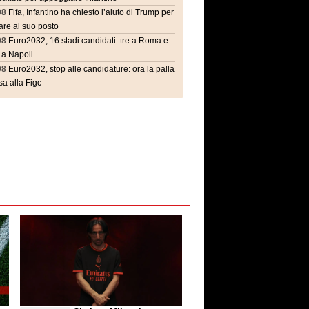
08
Fifa, Infantino ha chiesto l’aiuto di Trump per
are al suo posto
08
Euro2032, 16 stadi candidati: tre a Roma e
 a Napoli
08
Euro2032, stop alle candidature: ora la palla
a alla Figc