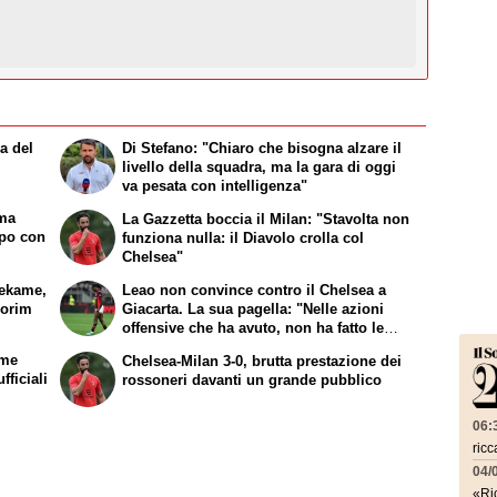
ia del
Di Stefano: "Chiaro che bisogna alzare il
livello della squadra, ma la gara di oggi
va pesata con intelligenza"
 ma
La Gazzetta boccia il Milan: "Stavolta non
mpo con
funziona nulla: il Diavolo crolla col
Chelsea"
hekame,
Leao non convince contro il Chelsea a
morim
Giacarta. La sua pagella: "Nelle azioni
offensive che ha avuto, non ha fatto le
scelte giuste"
ome
Chelsea-Milan 3-0, brutta prestazione dei
fficiali
rossoneri davanti un grande pubblico
06:
ricc
04/
«Ric