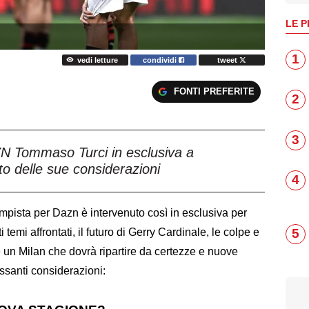
LE P
1
vedi letture
condividi
tweet
FONTI PREFERITE
2
3
AZN Tommaso Turci in esclusiva a
to delle sue considerazioni
4
ampista per Dazn è intervenuto così in esclusiva per
5
nti temi affrontati, il futuro di Gerry Cardinale, le colpe e
e un Milan che dovrà ripartire da certezze e nuove
essanti considerazioni: