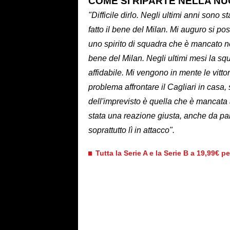
COME SI RIPARTE NELLA N
"Difficile dirlo. Negli ultimi anni sono
fatto il bene del Milan. Mi auguro si p
uno spirito di squadra che è mancato neg
bene del Milan. Negli ultimi mesi la sq
affidabile. Mi vengono in mente le vitt
problema affrontare il Cagliari in casa,
dell'imprevisto è quella che è mancat
stata una reazione giusta, anche da par
soprattutto lì in attacco".
Tutta la Serie A e la Serie B a 19,99€ p