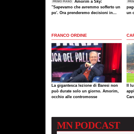
Amorim a Sky:
PRIMO PIANO
PRI
"Sapevamo che avremmo sofferto un
page
po'. Ora prenderemo decisioni in
un 
settimana"
FRANCO ORDINE
CA
La gigantesca lezione di Baresi non
Il l
può durate solo un giorno. Amorim,
app
occhio alle contromosse
Car
MN
PODCAST