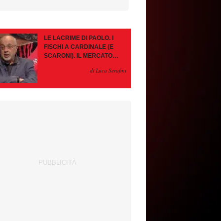
LE LACRIME DI PAOLO. I
FISCHI A CARDINALE (E
SCARONI). IL MERCATO
IMMOBILE. LEAO, SE VA
di Luca Serafini
PAZIENZA, SE RESTA È
MEGLIO