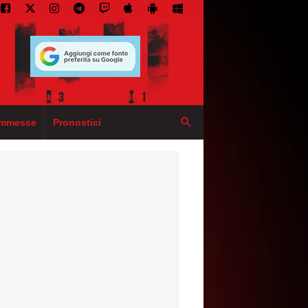
mmesse
Pronostici