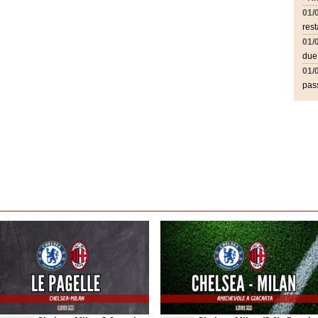
01/
rest
01/
due
01/
pass