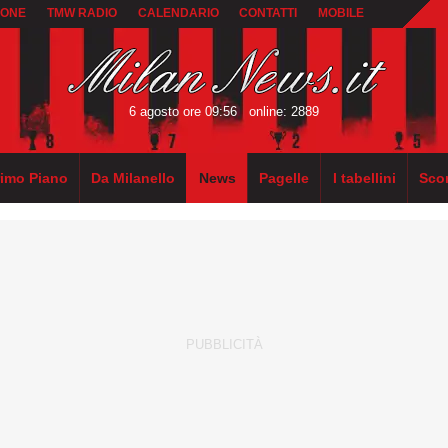
IONE
TMW RADIO
CALENDARIO
CONTATTI
MOBILE
6 agosto ore 09:56
online: 2889
rimo Piano
Da Milanello
News
Pagelle
I tabellini
Sco