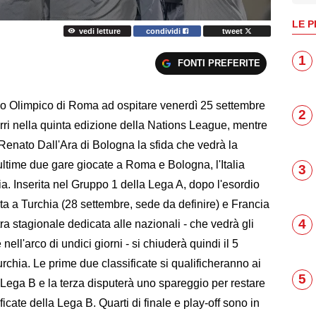
LE P
vedi letture
condividi
tweet
1
FONTI PREFERITE
o Olimpico di Roma ad ospitare venerdì 25 settembre
2
rri nella quinta edizione della Nations League, mentre
 Renato Dall'Ara di Bologna la sfida che vedrà la
ultime due gare giocate a Roma e Bologna, l'Italia
3
ia. Inserita nel Gruppo 1 della Lega A, dopo l'esordio
visita a Turchia (28 settembre, sede da definire) e Francia
4
tra stagionale dedicata alle nazionali - che vedrà gli
ell'arco di undici giorni - si chiuderà quindi il 5
rchia. Le prime due classificate si qualificheranno ai
5
in Lega B e la terza disputerà uno spareggio per restare
cate della Lega B. Quarti di finale e play-off sono in