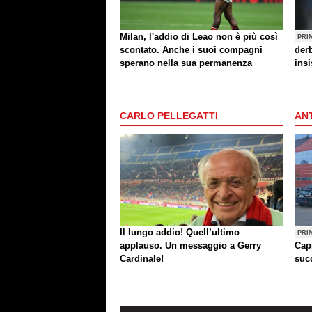
Milan, l'addio di Leao non è più così
PRI
scontato. Anche i suoi compagni
der
sperano nella sua permanenza
insi
CARLO PELLEGATTI
ANT
Il lungo addio! Quell’ultimo
PRI
applauso. Un messaggio a Gerry
Cap
Cardinale!
succ