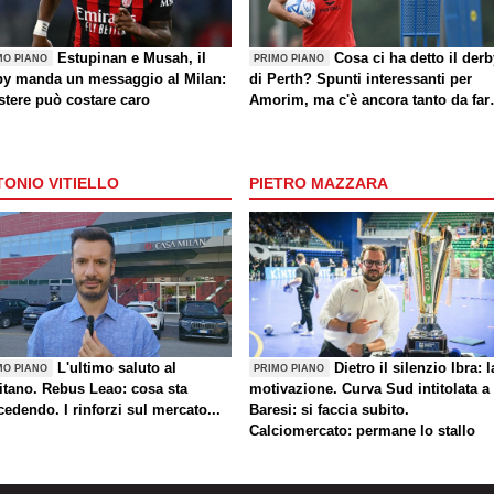
Estupinan e Musah, il
Cosa ci ha detto il der
MO PIANO
PRIMO PIANO
by manda un messaggio al Milan:
di Perth? Spunti interessanti per
stere può costare caro
Amorim, ma c'è ancora tanto da far
(anche sul mercato)
ONIO VITIELLO
PIETRO MAZZARA
L'ultimo saluto al
Dietro il silenzio Ibra: l
MO PIANO
PRIMO PIANO
itano. Rebus Leao: cosa sta
motivazione. Curva Sud intitolata a
edendo. I rinforzi sul mercato...
Baresi: si faccia subito.
Calciomercato: permane lo stallo