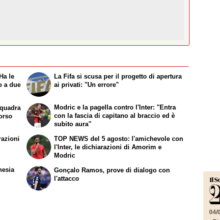
Ha le
La Fifa si scusa per il progetto di apertura
o a due
ai privati: "Un errore"
Modric e la pagella contro l'Inter: "Entra
squadra
con la fascia di capitano al braccio ed è
corso
subito aura"
razioni
TOP NEWS del 5 agosto: l'amichevole con
l'Inter, le dichiarazioni di Amorim e
Modric
nesia
Gonçalo Ramos, prove di dialogo con
l'attacco
04/