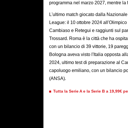
programma nel marzo 2027, mentre la fa
L'ultimo match giocato dalla Nazionale 
League: il 10 ottobre 2024 all'Olimpico f
Cambiaso e Retegui e raggiunti sul pare
Trossard. Roma è la città che ha ospita
con un bilancio di 39 vittorie, 19 paregg
Bologna aveva visto l'Italia opposta all
2024, ultimo test di preparazione al Ca
capoluogo emiliano, con un bilancio posi
(ANSA).
Tutta la Serie A e la Serie B a 19,99€ p