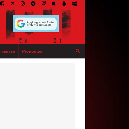
mmesse
Pronostici