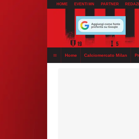
HOME
EVENTI MN
PARTNER
REDAZ
Home
Calciomercato Milan
P