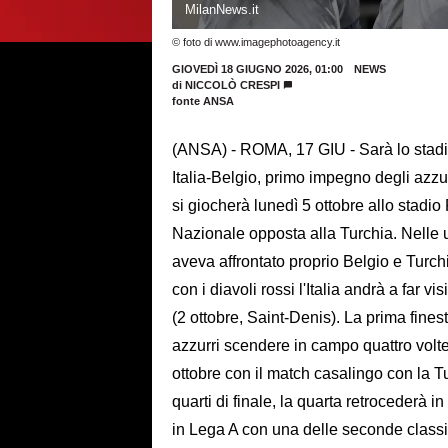
MilanNews.it
© foto di www.imagephotoagency.it
GIOVEDÌ 18 GIUGNO 2026, 01:00
NEWS
di
NICCOLÒ CRESPI
fonte ANSA
(ANSA) - ROMA, 17 GIU - Sarà lo stadi
Italia-Belgio, primo impegno degli azzu
si giocherà lunedì 5 ottobre allo stadio
Nazionale opposta alla Turchia. Nelle 
aveva affrontato proprio Belgio e Turch
con i diavoli rossi l'Italia andrà a far 
(2 ottobre, Saint-Denis). La prima fines
azzurri scendere in campo quattro volte n
ottobre con il match casalingo con la Tu
quarti di finale, la quarta retrocederà 
in Lega A con una delle seconde classifi