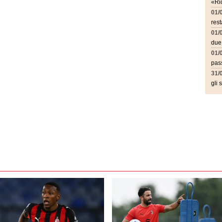
«Ric
01/
rest
01/
due
01/
pass
31/
gli 